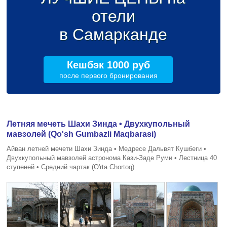
отели
в Самарканде
Кешбэк 1000 руб
после первого бронирования
Летняя мечеть Шахи Зинда • Двухкупольный
мавзолей (Qo'sh Gumbazli Maqbarasi)
Айван летней мечети Шахи Зинда • Медресе Дальвят Кушбеги •
Двухкупольный мавзолей астронома Кази-Заде Руми • Лестница 40
ступеней • Средний чартак (O'rta Chortoq)