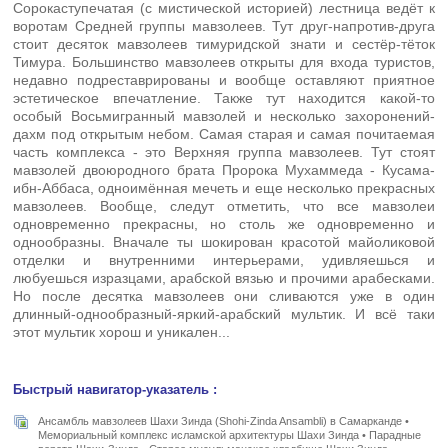
Сорокаступечатая (с мистической историей) лестница ведёт к
воротам Средней группы мавзолеев. Тут друг-напротив-друга
стоит десяток мавзолеев тимуридской знати и сестёр-тёток
Тимура. Большинство мавзолеев открыты для входа туристов,
недавно подреставрированы и вообще оставляют приятное
эстетическое впечатление. Также тут находится какой-то
особый Восьмигранный мавзолей и несколько захоронений-
дахм под открытым небом. Самая старая и самая почитаемая
часть комплекса - это Верхняя группа мавзолеев. Тут стоят
мавзолей двоюродного брата Пророка Мухаммеда - Кусама-
ибн-Аббаса, одноимённая мечеть и еще несколько прекрасных
мавзолеев. Вообще, следут отметить, что все мавзолеи
одновременно прекрасны, но столь же одновременно и
однообразны. Вначале ты шокирован красотой майоликовой
отделки и внутренними интерьерами, удивляешься и
любуешься изразцами, арабской вязью и прочими арабесками.
Но после десятка мавзолеев они сливаются уже в один
длинный-однообразный-яркий-арабский мультик. И всё таки
этот мультик хорош и уникален...
Быстрый навигатор-указатель :
Ансамбль мавзолеев Шахи Зинда (Shohi-Zinda Ansambli) в Самарканде •
Мемориальный комплекс исламской архитектуры Шахи Зинда • Парадные