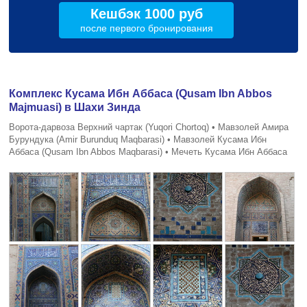
Кешбэк 1000 руб
после первого бронирования
Комплекс Кусама Ибн Аббаса (Qusam Ibn Abbos
Majmuasi) в Шахи Зинда
Ворота-дарвоза Верхний чартак (Yuqori Chortoq) • Мавзолей Амира
Бурундука (Amir Burunduq Maqbarasi) • Мавзолей Кусама Ибн
Аббаса (Qusam Ibn Abbos Maqbarasi) • Мечеть Кусама Ибн Аббаса