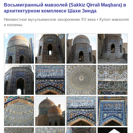
Восьмигранный мавзолей (Sakkiz Qirrali Maqbara) в
архитектурном комплексе Шахи Зинда
Неизвестное мусульманское захоронение XV века • Купол мавзолея
и колонны