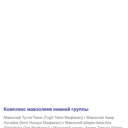
Комплекс мавзолеев нижней группы
Мавзолей Тугли-Текин (Tug'li Tekin Maqbarasi) • Мавзолей Амир
Хусейна (Amir Husayn Maqbarasi) • Мавзолей Ширин-бека-Ака
(Shirinbeka Oqo Maqbarasi) • Мавзолей сестры Амира Тимура Ширин-