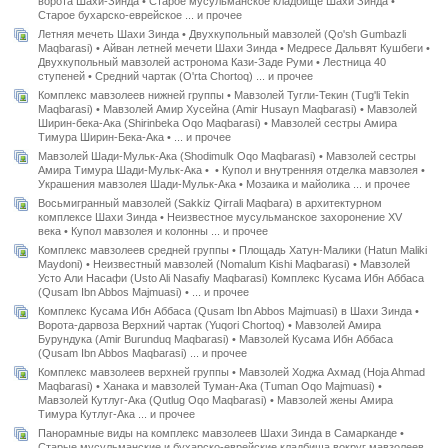
ворота Шахи-Зинда • Старое мусульманское кладбище Шахи Зинда •
Старое бухарско-еврейское ... и прочее
Летняя мечеть Шахи Зинда • Двухкупольный мавзолей (Qo'sh Gumbazli
Maqbarasi) • Айван летней мечети Шахи Зинда • Медресе Дальвят Кушбеги •
Двухкупольный мавзолей астронома Кази-Заде Руми • Лестница 40
ступеней • Средний чартак (O'rta Chortoq) ... и прочее
Комплекс мавзолеев нижней группы • Мавзолей Тугли-Текин (Tug'li Tekin
Maqbarasi) • Мавзолей Амир Хусейна (Amir Husayn Maqbarasi) • Мавзолей
Ширин-бека-Ака (Shirinbeka Oqo Maqbarasi) • Мавзолей сестры Амира
Тимура Ширин-Бека-Ака • ... и прочее
Мавзолей Шади-Мульк-Ака (Shodimulk Oqo Maqbarasi) • Мавзолей сестры
Амира Тимура Шади-Мульк-Ака • • Купол и внутренняя отделка мавзолея •
Украшения мавзолея Шади-Мульк-Ака • Мозаика и майолика ... и прочее
Восьмигранный мавзолей (Sakkiz Qirrali Maqbara) в архитектурном
комплексе Шахи Зинда • Неизвестное мусульманское захоронение XV
века • Купол мавзолея и колонны ... и прочее
Комплекс мавзолеев средней группы • Площадь Хатун-Малики (Hatun Maliki
Maydoni) • Неизвестный мавзолей (Nomalum Kishi Maqbarasi) • Мавзолей
Усто Али Насафи (Usto Ali Nasafiy Maqbarasi) Комплекс Кусама Ибн Аббаса
(Qusam Ibn Abbos Majmuasi) • ... и прочее
Комплекс Кусама Ибн Аббаса (Qusam Ibn Abbos Majmuasi) в Шахи Зинда •
Ворота-дарвоза Верхний чартак (Yuqori Chortoq) • Мавзолей Амира
Бурундука (Amir Burunduq Maqbarasi) • Мавзолей Кусама Ибн Аббаса
(Qusam Ibn Abbos Maqbarasi) ... и прочее
Комплекс мавзолеев верхней группы • Мавзолей Ходжа Ахмад (Hoja Ahmad
Maqbarasi) • Ханака и мавзолей Туман-Ака (Tuman Oqo Majmuasi) •
Мавзолей Кутлуг-Ака (Qutlug Oqo Maqbarasi) • Мавзолей жены Амира
Тимура Кутлуг-Ака ... и прочее
Панорамные виды на комплекс мавзолеев Шахи Зинда в Самарканде •
Старые мусульманские и бухарско-еврейские кладбища вокруг мавзолеев