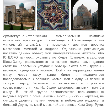
Архитектурно-исторический мемориальный комплекс
исламской архитектуры Шахи-Зинда в Самарканде - это
уникальный ансамбль из нескольких десятков древних
мавзолеев, мечетей и медресе. Однозначно рекомендую
посетить данный объект, мои многоуважаемые читатели, ибо
ЮНЕСКО всякое... охранять не будет. Комплекс мавзолеев
Шахи-Зинда располагается на склоне холма, сами здания
стоят на небольших уступах и объединяются в три группы -
верхнюю, среднюю и нижнюю. Войти на территорию можно
снизу, через кассу, купив билет и подниматься
последовательно к вершине холма, или в одну из лазеек в
заборе сверху, бесплатно и нелегально, и спускаться
соответственно к низу. Ну, будем законопослушными - начнём
снизу. В нижней группе располагаются величественные
входные ворота с помещениями внутри («нижний чартак»), не
слишком древние летняя мечеть и небольшое медресе, и
большой Двухкупольный мавзолей астронома Кази-Заде Руми.