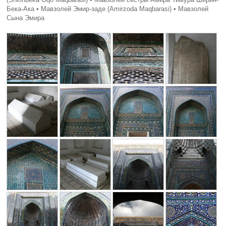
Бека-Ака • Мавзолей Эмир-заде (Amirzoda Maqbarasi) • Мавзолей
Сына Эмира