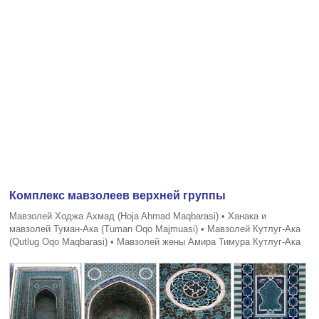
Комплекс мавзолеев верхней группы
Мавзолей Ходжа Ахмад (Hoja Ahmad Maqbarasi) • Ханака и
мавзолей Туман-Ака (Tuman Oqo Majmuasi) • Мавзолей Кутлуг-Ака
(Qutlug Oqo Maqbarasi) • Мавзолей жены Амира Тимура Кутлуг-Ака