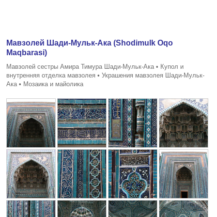
Мавзолей Шади-Мульк-Ака (Shodimulk Oqo
Maqbarasi)
Мавзолей сестры Амира Тимура Шади-Мульк-Ака • Купол и
внутренняя отделка мавзолея • Украшения мавзолея Шади-Мульк-
Ака • Мозаика и майолика