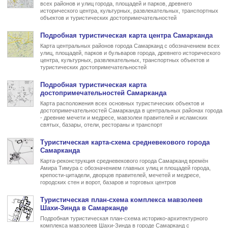
всех районов и улиц города, площадей и парков, древнего
исторического центра, культурных, развлекательных, транспортных
объектов и туристических достопримечательностей
Подробная туристическая
карта центра Самарканда
Карта центральных районов города Самарканд с обозначением всех
улиц, площадей, парков и бульваров города, древнего исторического
центра, культурных, развлекательных, транспортных объектов и
туристических достопримечательностей
Подробная туристическая
карта
достопримечательностей Самарканда
Карта расположения всех основных туристических объектов и
достопримечательностей Самарканда в центральных районах города
- древние мечети и медресе, мавзолеи правителей и исламских
святых, базары, отели, рестораны и транспорт
Туристическая
карта-схема средневекового города
Самарканда
Карта-реконструкция средневекового города Самарканд времён
Амира Тимура с обозначением главных улиц и площадей города,
крепости-цитадели, дворцов правителей, мечетей и медресе,
городских стен и ворот, базаров и торговых центров
Туристическая
план-схема комплекса мавзолеев
Шахи-Зинда в Самарканде
Подробная туристическая план-схема историко-архитектурного
комплекса мавзолеев Шахи-Зинда в городе Самарканд с