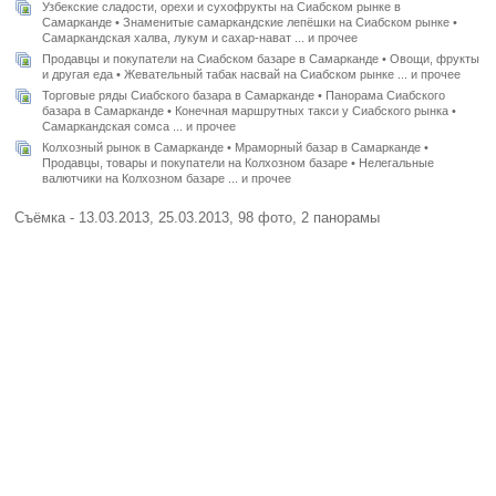
Узбекские сладости, орехи и сухофрукты на Сиабском рынке в
Самарканде • Знаменитые самаркандские лепёшки на Сиабском рынке •
Самаркандская халва, лукум и сахар-нават ... и прочее
Продавцы и покупатели на Сиабском базаре в Самарканде • Овощи, фрукты
и другая еда • Жевательный табак насвай на Сиабском рынке ... и прочее
Торговые ряды Сиабского базара в Самарканде • Панорама Сиабского
базара в Самарканде • Конечная маршрутных такси у Сиабского рынка •
Самаркандская сомса ... и прочее
Колхозный рынок в Самарканде • Мраморный базар в Самарканде •
Продавцы, товары и покупатели на Колхозном базаре • Нелегальные
валютчики на Колхозном базаре ... и прочее
Съёмка - 13.03.2013, 25.03.2013, 98 фото, 2 панорамы