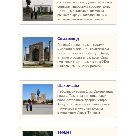
с красивыми площадями, деловым
центром, широкими проспектами,
тенистыми парками, шумным
рынком Чорсу и симпатичными
жилыми кварталами-махалле
Самарканд
Древний город с памятниками
мирового значения - комплексом
Регистан и мавзолеем Гур-Эмир,
а также огромным базаром Сиаб,
русскими кварталами конца XIXв.
и святынями многих религий
Шахрисабз
Небольшой город близ Самарканда
родина Тамерлана с остатками
величественного дворца Амира
Тимура, семейной усыпальницей
тимуридов и мусульманским
комплексом Дорут-Тиляват
Термез