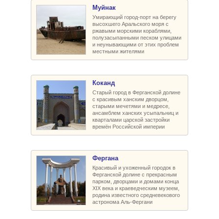
Муйнак
Умирающий город-порт на берегу
высохшего Аральского моря с
ржавыми морскими кораблями,
полузасыпанными песком улицами
и неунывающими от этих проблем
местными жителями
Коканд
Старый город в Ферганской долине
с красивым ханским дворцом,
старыми мечетями и медресе,
ансамблем ханских усыпальниц и
кварталами царской застройки
времён Российской империи
Фергана
Красивый и ухоженный городок в
Ферганской долине с прекрасным
парком, дворцами и домами конца
XIX века и краеведческим музеем,
родина известного средневекового
астронома Аль-Фергани