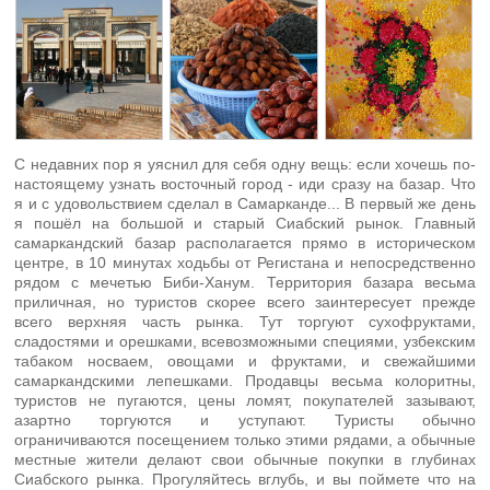
С недавних пор я уяснил для себя одну вещь: если хочешь по-
настоящему узнать восточный город - иди сразу на базар. Что
я и с удовольствием сделал в Самарканде... В первый же день
я пошёл на большой и старый Сиабский рынок. Главный
самаркандский базар располагается прямо в историческом
центре, в 10 минутах ходьбы от Регистана и непосредственно
рядом с мечетью Биби-Ханум. Территория базара весьма
приличная, но туристов скорее всего заинтересует прежде
всего верхняя часть рынка. Тут торгуют сухофруктами,
сладостями и орешками, всевозможными специями, узбекским
табаком носваем, овощами и фруктами, и свежайшими
самаркандскими лепешками. Продавцы весьма колоритны,
туристов не пугаются, цены ломят, покупателей зазывают,
азартно торгуются и уступают. Туристы обычно
ограничиваются посещением только этими рядами, а обычные
местные жители делают свои обычные покупки в глубинах
Сиабского рынка. Прогуляйтесь вглубь, и вы поймете что на