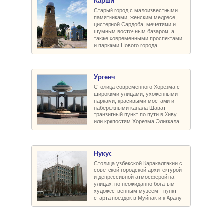
Карши
Старый город с малоизвестными
памятниками, женским медресе,
цистерной Сардоба, мечетями и
шумным восточным базаром, а
также современными проспектами
и парками Нового города
Ургенч
Столица современного Хорезма с
широкими улицами, ухоженными
парками, красивыми мостами и
набережными канала Шават -
транзитный пункт по пути в Хиву
или крепостям Хорезма Эликкала
Нукус
Столица узбекской Каракалпакии с
советской городской архитектурой
и депрессивной атмосферой на
улицах, но неожиданно богатым
художественным музеем - пункт
старта поездок в Муйнак и к Аралу