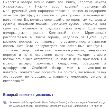
Сиабском базаре можно купить всё. Внизу, напротив мечети
Хазрат-Хызр, у Нижних ворот крупный транспортный
маршруточный узел, народная толкотня, несколько недорогих
узбекских фастфудов с сомсой и пункт тусовки самаркандских
валютчиков. Валютчиков опознавайте по огромным холщовым
сумкам, набитыми пачками узбекских сумов. В-прочем, они
сами вас опознают и предложат свои услуги. Ещё один
самаркандский рынок Колхозный (или Мраморный)
располагается в Новом городе, недалеко от ЦУМа. Тут
размеры поскромнее, павильон по-современнее, а туристов
совсем нет. Зато присутствуют все остальные атрибуты -
торговые ряды, узбекские товары-вкусняшки, недорогой
перекус и пункт скопления валютчиков. Колорит старого
восточного рынка отсутствует, но зато и цены приемлемы и
можно выгодно закупиться сладостями, орешками и
сухофруктами. Сиабский базар, мои многоуважаемые
читатели, обязательно посетите. Не бойтесь, восточный базар
это совсем не страшно, а напротив колоритно, вкусно и
интересно !!!
Быстрый навигатор-указатель :
Знаменитый базар Сиаб (Siyob Dehqon Bozori) в Самарканде • Главный вход
на Сиабский базар • Панорама Сиабского рынка в Самарканде ... и прочее