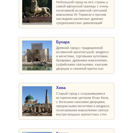
Небольшой город на юге страны у
самой афганской границы с очень
почитаемой исламской святыней
мавзолеем Ат-Термези и прочим
наследием различных древних
среднеазиатских цивилизаций
Бухара
Древний город с традиционной
исламской архитектурой, медресе
и мечетями, торговыми куполами,
базарами, древними мавзолеями,
суфийскими святынями, ханским
дворцом и глиняной крепостью
Хива
Старый город с сохранившимся
историческим центром Ичан-Кала,
с богатыми ханскими дворцами,
прекрасными мечетями и медресе,
почитаемыми мавзолеями святых
внутри мощных крепостных стен