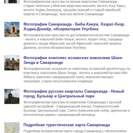
Фотографическая прогулка по жилым кварталам Самарканда -
старые типичные узбекские кварталы-махалля, мечеть Кош-Хавуз,
мечеть Ходжа-Зиемурод, трущобы-шанхай и старый еврейский
квартал в Самарканде, простые жители Самарканда
Фото
графии
Самарканда
- Биби-Ханум, Хазрат-Хизр,
Ходжа-Дониёр, обсерватория Улугбека
Фотографическая прогулка по достопримечательностям Самарканда
- мечеть и мавзолей Биби-Ханум, мечеть Хазрат-Хизр, городище
древнего города Афросиаб, музей Афросиаб, мавзолей пророка
Даниила, остатки обсерватории Улугбека
Фото
графии
комплекс исламских мавзолеев Шахи-
Зинда в Самарканде
Фотографическая экскурсия по памятнику исламской архитектуры по
комплексу мавзолеев Шахи-Зинда - мечеть и мавзолей Кусама Ибн
Аббаса, мавзолеи самаркандской знати, мавзолеи женщин-
тимуридов, старое мусульманское кладбище
Фото
графии
русские кварталы Самарканда
- Новый
город, Бульвар и Центральный парк
Фотографическая прогулка по кварталам Самарканда с русской
царской застройкой - Самаркандский вокзал, Университетский
бульвар, Центральный парк, Свято-Алексеевский собор, армянская и
католическая церкви, самаркандский винзавод
Подробная туристическая
карта Самарканда
Подробная интерактивная карта города Самарканд с обозначением