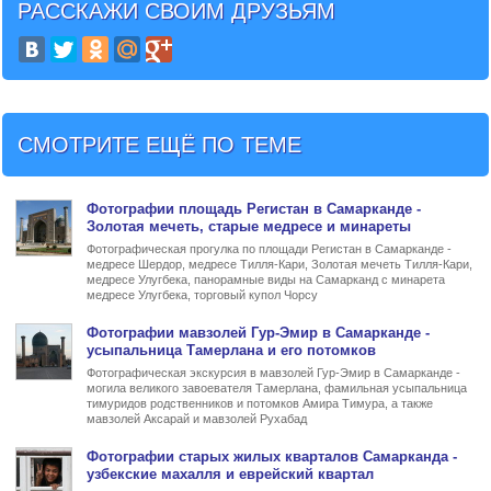
РАССКАЖИ СВОИМ ДРУЗЬЯМ
СМОТРИТЕ ЕЩЁ ПО ТЕМЕ
Фото
графии
площадь Регистан в Самарканде
-
Золотая мечеть, старые медресе и минареты
Фотографическая прогулка по площади Регистан в Самарканде -
медресе Шердор, медресе Тилля-Кари, Золотая мечеть Тилля-Кари,
медресе Улугбека, панорамные виды на Самарканд с минарета
медресе Улугбека, торговый купол Чорсу
Фото
графии
мавзолей Гур-Эмир в Самарканде
-
усыпальница Тамерлана и его потомков
Фотографическая экскурсия в мавзолей Гур-Эмир в Самарканде -
могила великого завоевателя Тамерлана, фамильная усыпальница
тимуридов родственников и потомков Амира Тимура, а также
мавзолей Аксарай и мавзолей Рухабад
Фото
графии
старых жилых кварталов Самарканда
-
узбекские махалля и еврейский квартал