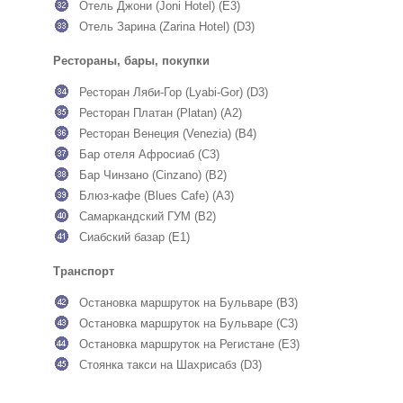
Отель Джони (Joni Hotel) (E3)
Отель Зарина (Zarina Hotel) (D3)
Рестораны, бары, покупки
Ресторан Ляби-Гор (Lyabi-Gor) (D3)
Ресторан Платан (Platan) (A2)
Ресторан Венеция (Venezia) (B4)
Бар отеля Афросиаб (C3)
Бар Чинзано (Cinzano) (B2)
Блюз-кафе (Blues Cafe) (A3)
Самаркандский ГУМ (B2)
Сиабский базар (E1)
Транспорт
Остановка маршруток на Бульваре (B3)
Остановка маршруток на Бульваре (C3)
Остановка маршруток на Регистане (E3)
Стоянка такси на Шахрисабз (D3)