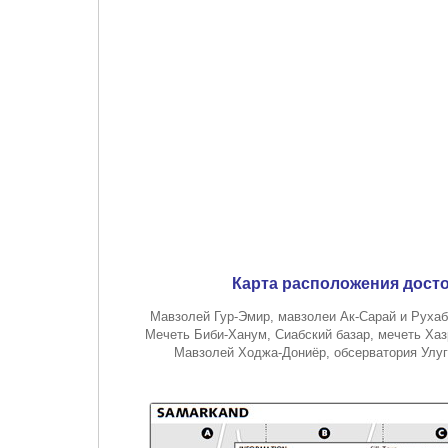
Карта расположения дост
Мавзолей Гур-Эмир, мавзолеи Ак-Сарай и Рухаб
Мечеть Биби-Ханум, Сиабский базар, мечеть Ха
Мавзолей Ходжа-Дониёр, обсерватория Улугб