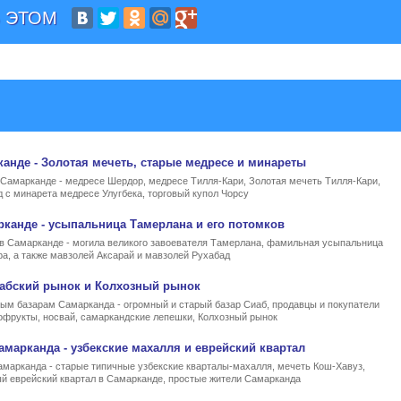
 ЭТОМ
канде
- Золотая мечеть, старые медресе и минареты
 Самарканде - медресе Шердор, медресе Тилля-Кари, Золотая мечеть Тилля-Кари,
 с минарета медресе Улугбека, торговый купол Чорсу
рканде
- усыпальница Тамерлана и его потомков
в Самарканде - могила великого завоевателя Тамерлана, фамильная усыпальница
а, а также мавзолей Аксарай и мавзолей Рухабад
иабский рынок
и Колхозный рынок
ым базарам Самарканда - огромный и старый базар Сиаб, продавцы и покупатели
хофрукты, носвай, самаркандские лепешки, Колхозный рынок
амарканда
- узбекские махалля и еврейский квартал
марканда - старые типичные узбекские кварталы-махалля, мечеть Кош-Хавуз,
й еврейский квартал в Самарканде, простые жители Самарканда