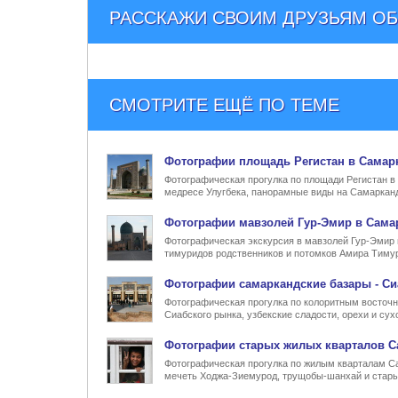
РАССКАЖИ СВОИМ ДРУЗЬЯМ
ОБ
СМОТРИТЕ ЕЩЁ ПО ТЕМЕ
Фото
графии
площадь Регистан в Самар
Фотографическая прогулка по площади Регистан в
медресе Улугбека, панорамные виды на Самарканд
Фото
графии
мавзолей Гур-Эмир в Сама
Фотографическая экскурсия в мавзолей Гур-Эмир 
тимуридов родственников и потомков Амира Тимур
Фото
графии
самаркандские базары - С
Фотографическая прогулка по колоритным восточн
Сиабского рынка, узбекские сладости, орехи и су
Фото
графии
старых жилых кварталов С
Фотографическая прогулка по жилым кварталам Са
мечеть Ходжа-Зиемурод, трущобы-шанхай и стары