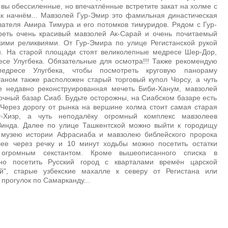
 вы обессиленные, но впечатлённые встретите закат на холме с
ак начнём... Мавзолей Гур-Эмир это фамильная династическая
вателя Амира Тимура и его потомков тимуридов. Рядом с Гур-
ть очень красивый мавзолей Ак-Сарай и очень почитаемый
кими реликвиями. От Гур-Эмира по улице Регистанской рукой
н. На старой площади стоят великолепные медресе Шер-Дор,
се Улугбека. Обязательные для осмотра!!! Также рекомендую
едресе Улугбека, чтобы посмотреть круговую панораму
аном также расположен старый торговый купол Чорсу, а чуть
е недавно реконструированная мечеть Биби-Ханум, мавзолей
очный базар Сиаб. Будьте осторожны, на Сиабском базаре есть
. Через дорогу от рынка на вершине холма стоит самая старая
-Хизр, а чуть неподалёку огромный комплекс мавзолеев
Зинда. Далее по улице Ташкентской можно выйти к городищу
 музею истории Афрасиаба и мавзолею библейского пророка
ее через речку и 10 минут ходьбы можно посетить остатки
 огромным секстантом. Кроме вышеописанного списка в
но посетить Русский город с кварталами времён царской
й", старые узбекские махалле к северу от Регистана или
 прогулок по Самарканду...