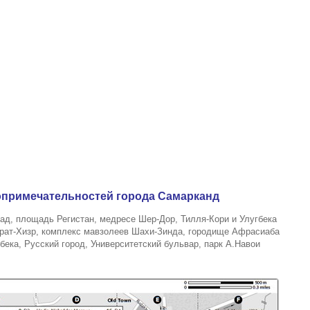
опримечательностей города Самарканд
ад, площадь Регистан, медресе Шер-Дор, Тилля-Кори и Улугбека
зрат-Хизр, комплекс мавзолеев Шахи-Зинда, городище Афрасиаба
ека, Русский город, Университетский бульвар, парк А.Навои