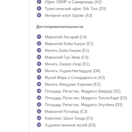
Офис ОВИР в Самарканде (A2)
Туристический офис Silk Tour (D3)
Интернет-клуб Spyder (A3)
Достопримечательности
Мавзолей Аксарай (C4)
Мавзолей Биби-Ханум (E1)
Мечеть Биби-Ханум (E1)
Мавзолей Гур-Эмир (C4)
Мечеть Хазрат-Хизр (E1)
Мечеть Ходжа-Нисбаддор (D4)
Музей Мира и Солидарности (A3)
Мечеть Махдуми Хорезми (E2)
Площадь Регистан, Медресе Шердор (D2)
Площадь Регистан, Медресе Тилля-Кари (D2)
Площадь Регистан, Медресе Улугбека (D3)
Мавзолей Рухабад (C3)
Комплекс Шахи-Зинда (F1)
Художественный музей (D3)