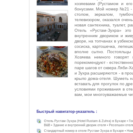
хозяевами (Рустамом и его
бонусами. Мой номер №21 - 
столом, зеркалом, тумб
телевизором, оказался очен
новая сантехника, туалет, р
Отель «Рустам-Зухра» эт
внутренним двориком и жив
дворе, на топчанах в узбекск
сосиска, картошечка, лепешк
вполне сытно. Постояльцы 
Хозяева немного говорят 
порекомендуют - естественно
паре шагов от сквера Ляби-Х
и Зухра расширяются - в про
крыло дома-отеля. Шуметь н
вставать для прогулок по др
условиями проживания в оте
вам, мои многоуважаемые чит
Быстрый навигатор-указатель :
Отель Рустам-Зухра (Hotel Rustam & Zuhra) в Бухаре • 
B&B • Здание и внутренний дворик отеля • Ресепшен отеля
Стандартный номер в отеле Рустам-Зухра в Бухаре • Ном