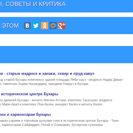
, СОВЕТЫ И КРИТИКА
 ЭТОМ
ре
- старые медресе и ханаки, сквер и пруд-хавуз
цу старой Бухары комплексу зданий площади Ляби-хауз - медресе Надир Диван-
и, памятник Ходже Насреддину, праздник Навруз в Бухаре
 историческом центре Бухары
ру древней Бухары - мечеть Магоки-Аттори, комплекс Гаукушан, медресе
е Мири-Араб и комплекс Пои-Калян, минарет Калян и мечеть Калян
оки и карвонсараи Бухары
аван-сараям и торговым куполам-токи в историческом центре Бухары - Токи-
, карвонсараи Сайфиддин, Ногай и Олимджан, бухарские сувениры