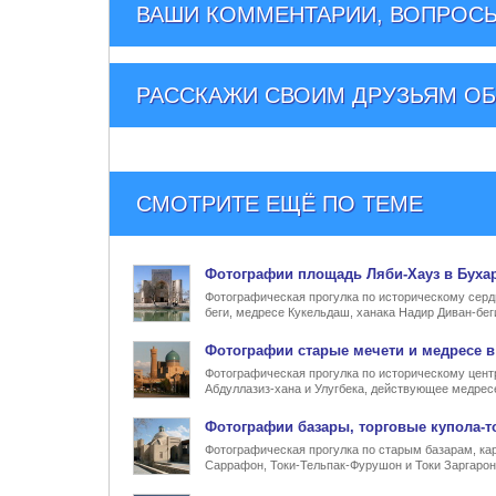
ВАШИ КОММЕНТАРИИ, ВОПРОСЫ
РАССКАЖИ СВОИМ ДРУЗЬЯМ
ОБ
СМОТРИТЕ ЕЩЁ ПО ТЕМЕ
Фото
графии
площадь Ляби-Хауз в Буха
Фотографическая прогулка по историческому серд
беги, медресе Кукельдаш, ханака Надир Диван-бег
Фото
графии
старые мечети и медресе в
Фотографическая прогулка по историческому цент
Абдуллазиз-хана и Улугбека, действующее медрес
Фото
графии
базары, торговые купола-т
Фотографическая прогулка по старым базарам, кар
Саррафон, Токи-Тельпак-Фурушон и Токи Заргарон