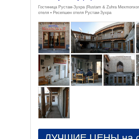
Гостиница Рустам-Зухра (Rustam & Zuhra Mexmonxon
отеля • Ресепшен отеля Рустам-Зухра
ЛУЧШИЕ ЦЕНЫ на о