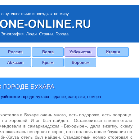
 о путешествиях и поездках по миру
 Этнография. Люди. Страны. Города.
Россия
Волга
Узбекистан
Италия
Абхазия
Крым
Воронеж
 ГОРОДЕ БУХАРА
узбекском городе Бухара - здание, завтраки, номера
хостелов в Бухаре очень много, есть подороже, есть попроще.
 но хороший. И он был найден... Остановиться в мини-отеле
мендовали в самаркандском «Баходыре», дали визитку, схему
ма оказалась неверная в корне, но в полночь после блукания по
би-Хауза отель был найден. Стандартный номер сторговал с