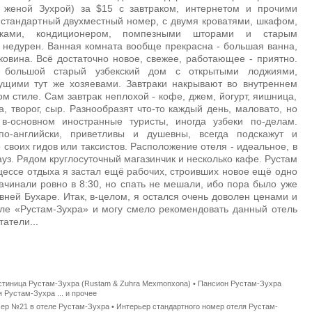
 женой Зухрой) за $15 с завтраком, интернетом и прочими
стандартный двухместный номер, с двумя кроватями, шкафом,
очками, кондиционером, помпезными шторами и старым
ь недурен. Ванная комната вообще прекрасна - большая ванна,
аковина. Всё достаточно новое, свежее, работающее - приятно.
о большой старый узбекский дом с открытыми лоджиями,
ущими тут же хозяевами. Завтраки накрывают во внутреннем
ом стиле. Сам завтрак неплохой - кофе, джем, йогурт, яишница,
а, творог, сыр. Разнообразят что-то каждый день, маловато, но
в-основном иностранные туристы, иногда узбеки по-делам.
по-английски, приветливы и душевны, всегда подскажут и
 своих гидов или таксистов. Расположение отеля - идеальное, в
ауз. Рядом круглосуточный магазинчик и несколько кафе. Рустам
цессе отдыха я застал ещё рабочих, строивших новое ещё одно
ачинали ровно в 8:30, но спать не мешали, ибо пора было уже
евней Бухаре. Итак, в-целом, я остался очень доволен ценами и
ле «Рустам-Зухра» и могу смело рекомендовать данный отель
атели...
Гостиница Рустам-Зухра (Rustam & Zuhra Mexmonxona) • Пансион Рустам-Зухра
 Рустам-Зухра ... и прочее
ер №21 в отеле Рустам-Зухра • Интерьер стандартного номер отеля Рустам-