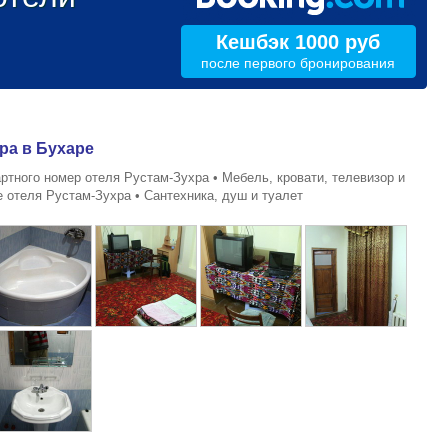
Кешбэк 1000 руб
после первого бронирования
ра в Бухаре
тного номер отеля Рустам-Зухра • Мебель, кровати, телевизор и
 отеля Рустам-Зухра • Сантехника, душ и туалет