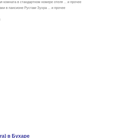
ая комната в стандартном номере отеля ... и прочее
ки в пансионе Рустам-Зухра ... и прочее
ы
ra) в Бухаре