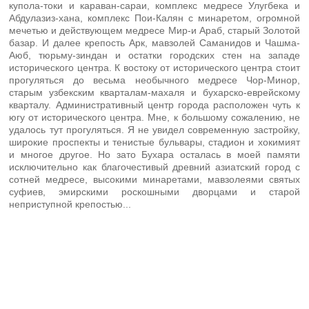
купола-токи и караван-сараи, комплекс медресе Улугбека и
Абдулазиз-хана, комплекс Пои-Калян с минаретом, огромной
мечетью и действующем медресе Мир-и Араб, старый Золотой
базар. И далее крепость Арк, мавзолей Саманидов и Чашма-
Аюб, тюрьму-зиндан и остатки городских стен на западе
исторического центра. К востоку от исторического центра стоит
прогуляться до весьма необычного медресе Чор-Минор,
старым узбекским кварталам-махаля и бухарско-еврейскому
кварталу. Административный центр города расположен чуть к
югу от исторического центра. Мне, к большому сожалению, не
удалось тут прогуляться. Я не увидел современную застройку,
широкие проспекты и тенистые бульвары, стадион и хокимият
и многое другое. Но зато Бухара осталась в моей памяти
исключительно как благочестивый древний азиатский город с
сотней медресе, высокими минаретами, мавзолеями святых
суфиев, эмирскими роскошными дворцами и старой
неприступной крепостью...