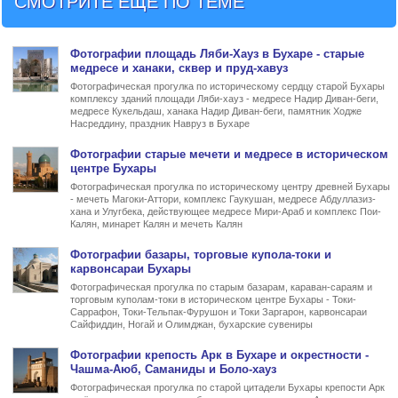
СМОТРИТЕ ЕЩЁ ПО ТЕМЕ
Фото
графии
площадь Ляби-Хауз в Бухаре
- старые
медресе и ханаки, сквер и пруд-хавуз
Фотографическая прогулка по историческому сердцу старой Бухары
комплексу зданий площади Ляби-хауз - медресе Надир Диван-беги,
медресе Кукельдаш, ханака Надир Диван-беги, памятник Ходже
Насреддину, праздник Навруз в Бухаре
Фото
графии
старые мечети и медресе в историческом
центре Бухары
Фотографическая прогулка по историческому центру древней Бухары
- мечеть Магоки-Аттори, комплекс Гаукушан, медресе Абдуллазиз-
хана и Улугбека, действующее медресе Мири-Араб и комплекс Пои-
Калян, минарет Калян и мечеть Калян
Фото
графии
базары, торговые купола-токи и
карвонсараи Бухары
Фотографическая прогулка по старым базарам, караван-сараям и
торговым куполам-токи в историческом центре Бухары - Токи-
Саррафон, Токи-Тельпак-Фурушон и Токи Заргарон, карвонсараи
Сайфиддин, Ногай и Олимджан, бухарские сувениры
Фото
графии
крепость Арк в Бухаре
и окрестности -
Чашма-Аюб, Саманиды и Боло-хауз
Фотографическая прогулка по старой цитадели Бухары крепости Арк