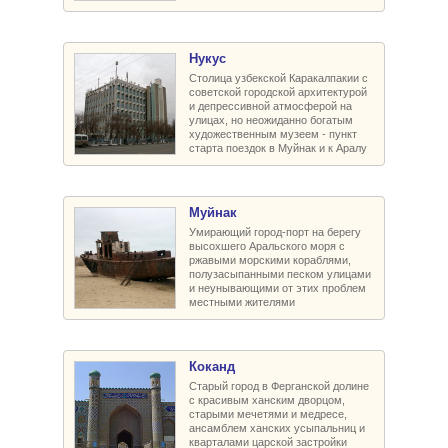
Нукус
Столица узбекской Каракалпакии с
советской городской архитектурой
и депрессивной атмосферой на
улицах, но неожиданно богатым
художественным музеем - пункт
старта поездок в Муйнак и к Аралу
Муйнак
Умирающий город-порт на берегу
высохшего Аральского моря с
ржавыми морскими кораблями,
полузасыпанными песком улицами
и неунывающими от этих проблем
местными жителями
Коканд
Старый город в Ферганской долине
с красивым ханским дворцом,
старыми мечетями и медресе,
ансамблем ханских усыпальниц и
кварталами царской застройки