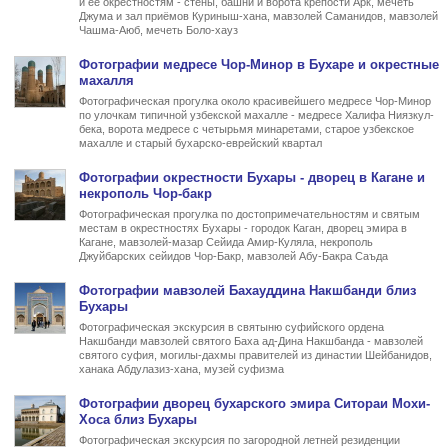
и её окрестностям - стены, башни и ворота крепости Арк, мечеть
Джума и зал приёмов Куриныш-хана, мавзолей Саманидов, мавзолей
Чашма-Аюб, мечеть Боло-хауз
Фото
графии
медресе Чор-Минор в Бухаре
и окрестные
махалля
Фотографическая прогулка около красивейшего медресе Чор-Минор
по улочкам типичной узбекской махалле - медресе Халифа Ниязкул-
бека, ворота медресе с четырьмя минаретами, старое узбекское
махалле и старый бухарско-еврейский квартал
Фото
графии
окрестности Бухары - дворец в Кагане и
некрополь Чор-бакр
Фотографическая прогулка по достопримечательностям и святым
местам в окрестностях Бухары - городок Каган, дворец эмира в
Кагане, мавзолей-мазар Сейида Амир-Куляла, некрополь
Джуйбарских сейидов Чор-Бакр, мавзолей Абу-Бакра Саъда
Фото
графии
мавзолей Бахауддина Накшбанди близ
Бухары
Фотографическая экскурсия в святыню суфийского ордена
Накшбанди мавзолей святого Баха ад-Дина Накшбанда - мавзолей
святого суфия, могилы-дахмы правителей из династии Шейбанидов,
ханака Абдулазиз-хана, музей суфизма
Фото
графии
дворец бухарского эмира Ситораи Мохи-
Хоса близ Бухары
Фотографическая экскурсия по загородной летней резиденции