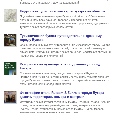
Бакров, мечети, ханаки и других захоронений
Подробная туристическая
карта Бухарской области
Подробная интерактивная карта Бухарской области Узбекистана с
обозначением всех районов, городов и населённых пунктов,
автодорог и железной дороги, исторических, природных, курортных и
туристических достопримечательностей
Туристический буклет-
путеводитель по древнему
городу Бухара
Отсканированный буклет-путеводитель по узбекскому городу Бухара
с множеством отличных фотографий, старых историй и легенд, и
описанием культурных, исторических объектов, исламских святынь и
прочих достопримечательностей
Исторический путеводитель по древнему городу
Бухара
Отсканированная книжка-путеводитель из серии «Шедевры
Центральной Азии» по историческим местам и памятникам древнего
города Бухара с множеством отличных фотографий, полезных карт-
схем, исторических сведений и фактов
Фото
графии
отель Rustam & Zuhra в городе Бухара
-
здание, территория, номера и завтраки
Фотографический каталог гостиницы Рустам-Зухра в Бухаре - здание
отеля, ресепшен и внутренний дворик отеля, завтраки в отеле
Рустам-Зухра, стандартный номер отеля Рустам-Зухра, мебель,
кондиционер и ванная комната номера отеля