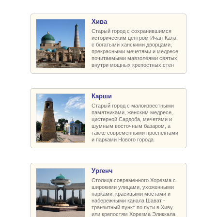
Хива
Старый город с сохранившимся
историческим центром Ичан-Кала,
с богатыми ханскими дворцами,
прекрасными мечетями и медресе,
почитаемыми мавзолеями святых
внутри мощных крепостных стен
Карши
Старый город с малоизвестными
памятниками, женским медресе,
цистерной Сардоба, мечетями и
шумным восточным базаром, а
также современными проспектами
и парками Нового города
Ургенч
Столица современного Хорезма с
широкими улицами, ухоженными
парками, красивыми мостами и
набережными канала Шават -
транзитный пункт по пути в Хиву
или крепостям Хорезма Эликкала