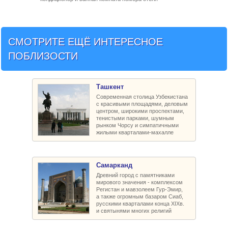
СМОТРИТЕ ЕЩЁ ИНТЕРЕСНОЕ
ПОБЛИЗОСТИ
Ташкент
Современная столица Узбекистана
с красивыми площадями, деловым
центром, широкими проспектами,
тенистыми парками, шумным
рынком Чорсу и симпатичными
жилыми кварталами-махалле
Самарканд
Древний город с памятниками
мирового значения - комплексом
Регистан и мавзолеем Гур-Эмир,
а также огромным базаром Сиаб,
русскими кварталами конца XIXв.
и святынями многих религий