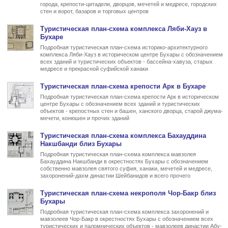
города, крепости-цитадели, дворцов, мечетей и медресе, городских
стен и ворот, базаров и торговых центров
Туристическая
план-схема комплекса Ляби-Хауз в
Бухаре
Подробная туристическая план-схема историко-архитектурного
комплекса Ляби-Хауз в историческом центре Бухары с обозначением
всех зданий и туристических объектов - бассейна-хавуза, старых
медресе и прекрасной суфийской ханаки
Туристическая
план-схема крепости Арк в Бухаре
Подробная туристическая план-схема крепости Арк в историческом
центре Бухары с обозначением всех зданий и туристических
объектов - крепостных стен и башен, ханского дворца, старой джума-
мечети, конюшен и прочих зданий
Туристическая
план-схема комплекса Бахауддина
Накшбанди близ Бухары
Подробная туристическая план-схема комплекса мавзолея
Бахауддина Накшбанди в окрестностях Бухары с обозначением
собственно мавзолея святого суфия, ханаки, мечетей и медресе,
захоронений-дахм династии Шейбанидов и всего прочего
Туристическая
план-схема некрополя Чор-Бакр близ
Бухары
Подробная туристическая план-схема комплекса захоронений и
мавзолеев Чор-Бакр в окрестностях Бухары с обозначением всех
туристических и паломнических объектов - мавзолеев династии Абу-