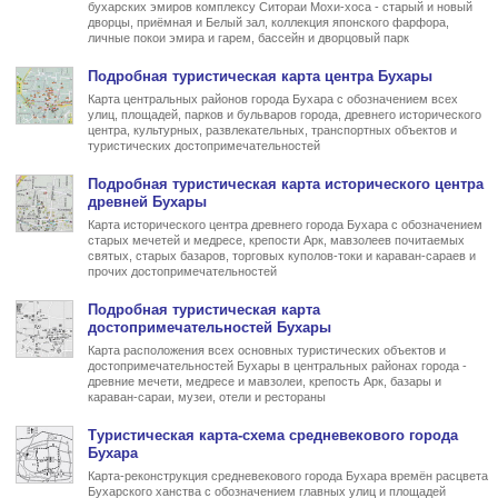
бухарских эмиров комплексу Ситораи Мохи-хоса - старый и новый
дворцы, приёмная и Белый зал, коллекция японского фарфора,
личные покои эмира и гарем, бассейн и дворцовый парк
Подробная туристическая
карта центра Бухары
Карта центральных районов города Бухара с обозначением всех
улиц, площадей, парков и бульваров города, древнего исторического
центра, культурных, развлекательных, транспортных объектов и
туристических достопримечательностей
Подробная туристическая
карта исторического центра
древней Бухары
Карта исторического центра древнего города Бухара с обозначением
старых мечетей и медресе, крепости Арк, мавзолеев почитаемых
святых, старых базаров, торговых куполов-токи и караван-сараев и
прочих достопримечательностей
Подробная туристическая
карта
достопримечательностей Бухары
Карта расположения всех основных туристических объектов и
достопримечательностей Бухары в центральных районах города -
древние мечети, медресе и мавзолеи, крепость Арк, базары и
караван-сараи, музеи, отели и рестораны
Туристическая
карта-схема средневекового города
Бухара
Карта-реконструкция средневекового города Бухара времён расцвета
Бухарского ханства с обозначением главных улиц и площадей