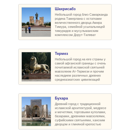
Шахрисабз
Небольшой город близ Самарканда
родина Тамерлана с остатками
величественного дворца Амира
Тимура, семейной усыпальницей
тимуридов и мусульманским
комплексом Дорут-Тиляват
Термез
Небольшой город на юге страны у
самой афганской границы с очень
почитаемой исламской святыней
мавзолеем Ат-Термези и прочим
наследием различных древних
среднеазиатских цивилизаций
Бухара
Древний город с традиционной
исламской архитектурой, медресе
и мечетями, торговыми куполами,
базарами, древними мавзолеями,
суфийскими святынями, ханским
дворцом и глиняной крепостью