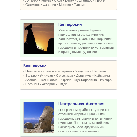
•
Анталия
•
Кемер
•
Сиде
•
Белек
•
Аспендос
•
Перге
•
Олимпос
•
Фазелис
•
Мерсин
•
Тарсус
Каппадокия
Уникальный регион Турции с
причудливым вулканическим
ланшафтом, скальными церквями,
крепостями и домами, пещерными
городами и прочими рукотворными
и природными чудесами
Каппадокия
•
Невшехир
•
Кайсери
•
Гёреме
•
Чавушин
•
Пашабаг
•
Зельве
•
Учхисар
•
Ортахисар
•
Деринкую
•
Каймаклы
•
Аванос
•
Гюльшехир
•
Юргюп
•
Мустафапаша
•
Ихлара
•
Соганлы
•
Аксарай
•
Нигде
Центральная Анатолия
Центральные районы Турции со
столицей и провинциальными
городами, хеттскими и античными
руинами, богатым византийским
наследием, сельджукскими и
османскими памятниками