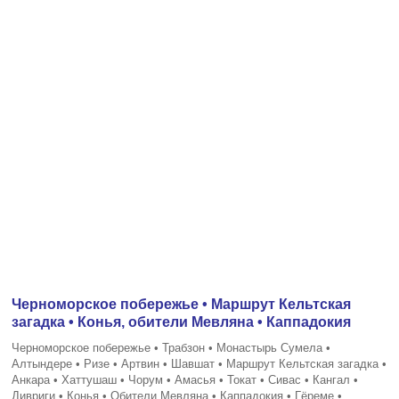
Черноморское побережье • Маршрут Кельтская
загадка • Конья, обители Мевляна • Каппадокия
Черноморское побережье • Трабзон • Монастырь Сумела •
Алтындере • Ризе • Артвин • Шавшат • Маршрут Кельтская загадка •
Анкара • Хаттушаш • Чорум • Амасья • Токат • Сивас • Кангал •
Дивриги • Конья • Обители Мевляна • Каппадокия • Гёреме •