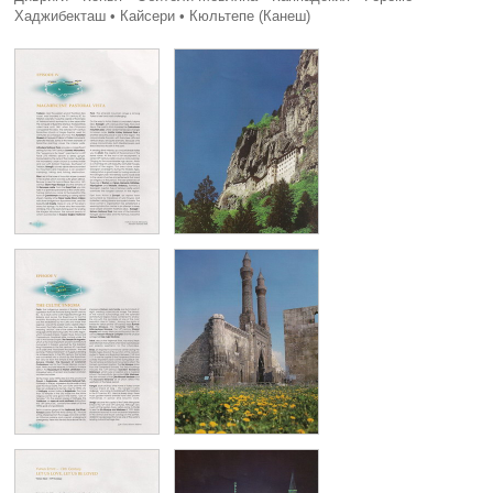
Хаджибекташ • Кайсери • Кюльтепе (Канеш)