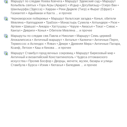
Маршрут по следам Ноева Ковчега • Маршрут Эдемский сад • Маршрут
Колыбель святых • Гора Агры (Арарат) • Игдыр • Догубаязыд • Озеро Ван •
Шанлыурфа (Эдесса) • Харран • Реки Диджле (Тигр) и Фырат (Ефрат) •
Газиантеп • Адыйаман и Кахта ... и прочее
Черноморское побережье • Маршрут Кельтская загадка • Конья, обители
Мевляна • Каппадокия • Трабзон • Монастырь Сумела • Алтындере • Ризе •
Артвин • Шавшат • Анкара • Хаттушаш • Чорум • Амасья • Токат • Сивас •
Кангал • Дивриги • Конья • Обители Мевляна ... и прочее
Маршруты по следам свв.Павла и Николая • Маршрут Семь церквей
Апокалипсиса • Античный маршрут • Анталья • Калеичи • Античные Перге,
Термессос и Аспендос • Ялвач • Демре • Древняя Мира • Античные Патара,
Ксанф, Летоон • Каш и Кекова ... и прочее
Маршрут Стамбул город вечных сокровищ • Маршрут Бирюзовый мир •
Античный и византийский Константинополь • Чудеса оттоманского
искусства • Пролив Босфор • Дворцы, мечети, музеи, базары и улицы
Стамбула • Бурса • Изник • Кютахья • Биледжик ... и прочее