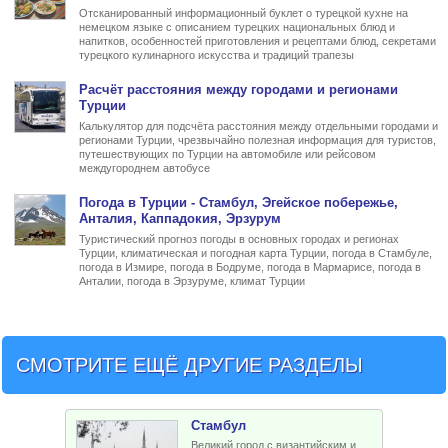
Отсканированный информационный буклет о турецкой кухне на
немецком языке с описанием турецких национальных блюд и
напитков, особенностей приготовления и рецептами блюд, секретами
турецкого кулинарного искусства и традиций трапезы
Расчёт
расстояния между городами
и регионами
Турции
Калькулятор для подсчёта расстояния между отдельными городами и
регионами Турции, чрезвычайно полезная информация для туристов,
путешествующих по Турции на автомобиле или рейсовом
междугороднем автобусе
Погода в Турции
- Стамбул, Эгейское побережье,
Анталия, Каппадокия, Эрзурум
Туристический прогноз погоды в основных городах и регионах
Турции, климатическая и погодная карта Турции, погода в Стамбуле,
погода в Измире, погода в Бодруме, погода в Мармарисе, погода в
Анталии, погода в Эрзуруме, климат Турции
СМОТРИТЕ ЕЩЁ ДРУГИЕ РАЗДЕЛЫ
Стамбул
Великий город с византийским и