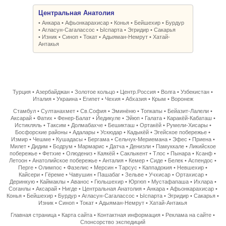
Центральная Анатолия
•
Анкара
•
Афьонкарахисар
•
Конья
•
Бейшехир
•
Бурдур
•
Агласун-Сагалассос
•
Ыспарта
•
Эгридир
•
Сакарья
•
Изник
•
Синоп
•
Токат
•
Адыяман-Немрут
•
Хатай-
Антакья
Турция
•
Азербайджан
•
Золотое кольцо
•
Центр.Россия
•
Волга
•
Узбекистан
•
Италия
•
Украина
•
Египет
•
Чехия
•
Абхазия
•
Крым
•
Воронеж
Стамбул
•
Султанахмет
•
Св.София
•
Эминёню
•
Топкапы
•
Бейазит-Лалели
•
Аксарай
•
Фатих
•
Фенер-Балат
•
Йедикуле
•
Эйюп
•
Галата
•
Каракёй-Кабаташ
•
Истикляль
•
Таксим
•
Долмабахче
•
Бешикташ
•
Ортакёй
•
Румели-Хисары
•
Босфорские районы
•
Адалары
•
Ускюдар
•
Кадыкёй
•
Эгейское побережье
•
Измир
•
Чешме
•
Кушадасы
•
Бергама
•
Сельчук-Мериемана
•
Эфес
•
Приена
•
Милет
•
Дидим
•
Бодрум
•
Мармарис
•
Датча
•
Денизли
•
Памуккале
•
Ликийское
побережье
•
Фетхие
•
Олюдениз
•
Каякёй
•
Саклыкент
•
Тлос
•
Пынара
•
Ксанф
•
Летоон
•
Анатолийское побережье
•
Анталия
•
Кемер
•
Сиде
•
Белек
•
Аспендос
•
Перге
•
Олимпос
•
Фазелис
•
Мерсин
•
Тарсус
•
Каппадокия
•
Невшехир
•
Кайсери
•
Гёреме
•
Чавушин
•
Пашабаг
•
Зельве
•
Учхисар
•
Ортахисар
•
Деринкую
•
Каймаклы
•
Аванос
•
Гюльшехир
•
Юргюп
•
Мустафапаша
•
Ихлара
•
Соганлы
•
Аксарай
•
Нигде
•
Центральная Анатолия
•
Анкара
•
Афьонкарахисар
•
Конья
•
Бейшехир
•
Бурдур
•
Агласун-Сагалассос
•
Ыспарта
•
Эгридир
•
Сакарья
•
Изник
•
Синоп
•
Токат
•
Адыяман-Немрут
•
Хатай-Антакья
Главная страница
•
Карта сайта
•
Контактная информация
•
Реклама на сайте
•
Спонсорство экспедиций