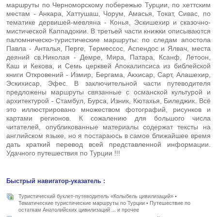
маршруты по Черноморскому побережью Турции, по хеттским
местам - Анкара, Хаттушаш, Чорум, Амасья, Токат, Сивас, по
тематике дервишей-мевляна - Конья, Эскишехир и сказочно-
мистической Каппадокии. В третьей части книжки описываются
паломническо-туристические маршруты: по следам апостола
Павла - Анталья, Перге, Термессос, Аспендос и Ялвач, места
деяний св.Николая - Демре, Мира, Патара, Ксанф, Летоон,
Каш и Кекова, и Семь церквей Апокалипсиса из библейской
книги Откровений - Измир, Бергама, Акхисар, Сарт, Алашехир,
Эскихисар, Эфес. В заключительной части путеводителя
предложены маршруты связанные с османской культурой и
архитектурой - Стамбул, Бурса, Изник, Кютахья, Биледжик. Всё
это иллюстрировано множеством фотографий, рисунков и
картами регионов. К сожалению для большого числа
читателей, опубликованные материалы содержат тексты на
английском языке, но я постараюсь в самое ближайшее время
дать краткий перевод всей представленной информации.
Удачного путешествия по Турции !!!
Быстрый навигатор-указатель :
Туристический буклет-путеводитель «Колыбель цивилизаций» •
Тематические туристические маршруты по Турции • Путешествие по
остаткам Анатолийских цивилизаций ... и прочее