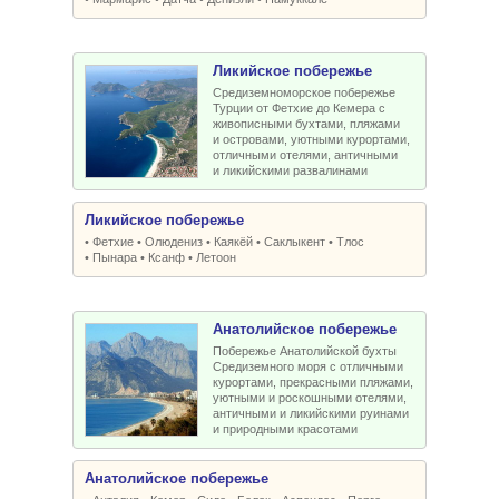
Ликийское побережье
Средиземноморское побережье
Турции от Фетхие до Кемера с
живописными бухтами, пляжами
и островами, уютными курортами,
отличными отелями, античными
и ликийскими развалинами
Ликийское побережье
•
Фетхие
•
Олюдениз
•
Каякёй
•
Саклыкент
•
Тлос
•
Пынара
•
Ксанф
•
Летоон
Анатолийское побережье
Побережье Анатолийской бухты
Средиземного моря с отличными
курортами, прекрасными пляжами,
уютными и роскошными отелями,
античными и ликийскими руинами
и природными красотами
Анатолийское побережье