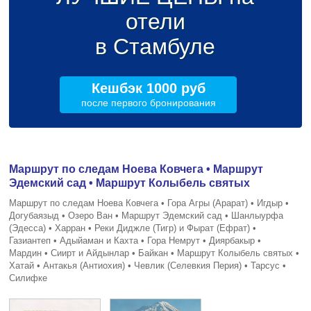
отели
в Стамбуле
Кешбэк 1000 руб
после первого бронирования
Маршрут по следам Ноева Ковчега • Маршрут
Эдемский сад • Маршрут Колыбель святых
Маршрут по следам Ноева Ковчега • Гора Агры (Арарат) • Игдыр •
Догубаязыд • Озеро Ван • Маршрут Эдемский сад • Шанлыурфа
(Эдесса) • Харран • Реки Диджле (Тигр) и Фырат (Ефрат) •
Газиантеп • Адыйаман и Кахта • Гора Немрут • Диярбакыр •
Мардин • Сиирт и Айдынлар • Байкан • Маршрут Колыбель святых •
Хатай • Антакья (Антиохия) • Чевлик (Селевкия Перия) • Тарсус •
Силифке