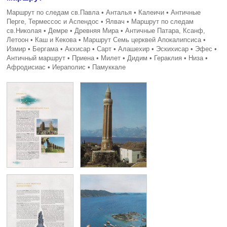
Маршрут по следам св.Павла • Анталья • Калеичи • Античные
Перге, Термессос и Аспендос • Ялвач • Маршрут по следам
св.Николая • Демре • Древняя Мира • Античные Патара, Ксанф,
Летоон • Каш и Кекова • Маршрут Семь церквей Апокалипсиса •
Измир • Бергама • Акхисар • Сарт • Алашехир • Эскихисар • Эфес •
Античный маршрут • Приена • Милет • Дидим • Гераклия • Низа •
Афродисиас • Иераполис • Памуккале