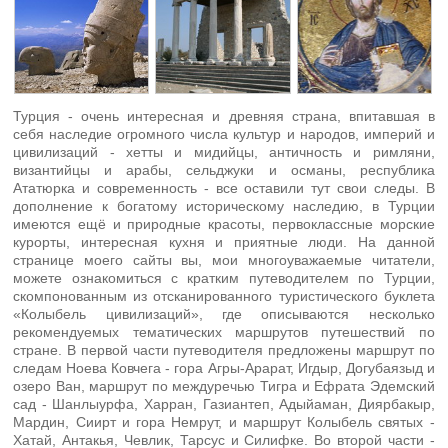
Турция - очень интересная и древняя страна, впитавшая в
себя наследие огромного числа культур и народов, империй и
цивилизаций - хетты и мидийцы, античность и римляни,
византийцы и арабы, сельджуки и османы, республика
Ататюрка и современность - все оставили тут свои следы. В
дополнение к богатому историческому наследию, в Турции
имеются ещё и природные красоты, первоклассные морские
курорты, интересная кухня и приятные люди. На данной
странице моего сайты вы, мои многоуважаемые читатели,
можете ознакомиться с кратким путеводителем по Турции,
скомпонованным из отсканированного туристического буклета
«Колыбель цивилизаций», где описываются несколько
рекомендуемых тематических маршрутов путешествий по
стране. В первой части путеводителя предложены маршрут по
следам Ноева Ковчега - гора Агры-Арарат, Игдыр, Догубаязыд и
озеро Ван, маршрут по междуречью Тигра и Ефрата Эдемский
сад - Шанлыурфа, Харран, Газиантеп, Адыйаман, Диярбакыр,
Мардин, Сиирт и гора Немрут, и маршрут Колыбель святых -
Хатай, Антакья, Чевлик, Тарсус и Силифке. Во второй части -