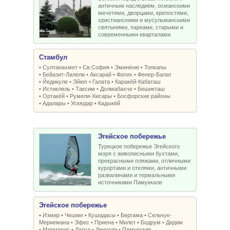
античным наследием, османскими
мечетями, дворцами, крепостями,
христианскими и мусульманскими
святынями, парками, старыми и
современными кварталами
Стамбул
•
Султанахмет
•
Св.София
•
Эминёню
•
Топкапы
•
Бейазит-Лалели
•
Аксарай
•
Фатих
•
Фенер-Балат
•
Йедикуле
•
Эйюп
•
Галата
•
Каракёй-Кабаташ
•
Истикляль
•
Таксим
•
Долмабахче
•
Бешикташ
•
Ортакёй
•
Румели-Xисары
•
Босфорские районы
•
Адалары
•
Ускюдар
•
Кадыкёй
Эгейское побережье
Турецкое побережье Эгейского
моря с живописными бухтами,
прекрасными пляжами, отличными
курортами и отелями, античными
развалинами и термальными
источниками Памуккале
Эгейское побережье
•
Измир
•
Чешме
•
Кушадасы
•
Бергама
•
Сельчук-
Мериемана
•
Эфес
•
Приена
•
Милет
•
Бодрум
•
Дидим
•
Мармарис
•
Датча
•
Денизли
•
Памуккале