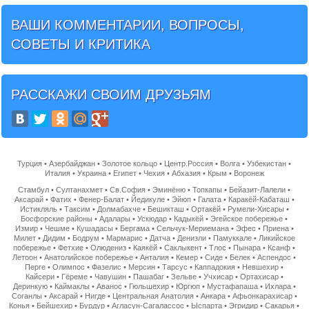
ВАШИ КОММЕНТАРИИ, ВОПРОСЫ,
СОВЕТЫ И КРИТИКА
РАССКАЖИ СВОИМ ДРУЗЬЯМ
Турция
•
Азербайджан
•
Золотое кольцо
•
Центр.Россия
•
Волга
•
Узбекистан
•
Италия
•
Украина
•
Египет
•
Чехия
•
Абхазия
•
Крым
•
Воронеж
Стамбул
•
Султанахмет
•
Св.София
•
Эминёню
•
Топкапы
•
Бейазит-Лалели
•
Аксарай
•
Фатих
•
Фенер-Балат
•
Йедикуле
•
Эйюп
•
Галата
•
Каракёй-Кабаташ
•
Истикляль
•
Таксим
•
Долмабахче
•
Бешикташ
•
Ортакёй
•
Румели-Хисары
•
Босфорские районы
•
Адалары
•
Ускюдар
•
Кадыкёй
•
Эгейское побережье
•
Измир
•
Чешме
•
Кушадасы
•
Бергама
•
Сельчук-Мериемана
•
Эфес
•
Приена
•
Милет
•
Дидим
•
Бодрум
•
Мармарис
•
Датча
•
Денизли
•
Памуккале
•
Ликийское
побережье
•
Фетхие
•
Олюдениз
•
Каякёй
•
Саклыкент
•
Тлос
•
Пынара
•
Ксанф
•
Летоон
•
Анатолийское побережье
•
Анталия
•
Кемер
•
Сиде
•
Белек
•
Аспендос
•
Перге
•
Олимпос
•
Фазелис
•
Мерсин
•
Тарсус
•
Каппадокия
•
Невшехир
•
Кайсери
•
Гёреме
•
Чавушин
•
Пашабаг
•
Зельве
•
Учхисар
•
Ортахисар
•
Деринкую
•
Каймаклы
•
Аванос
•
Гюльшехир
•
Юргюп
•
Мустафапаша
•
Ихлара
•
Соганлы
•
Аксарай
•
Нигде
•
Центральная Анатолия
•
Анкара
•
Афьонкарахисар
•
Конья
•
Бейшехир
•
Бурдур
•
Агласун-Сагалассос
•
Ыспарта
•
Эгридир
•
Сакарья
•