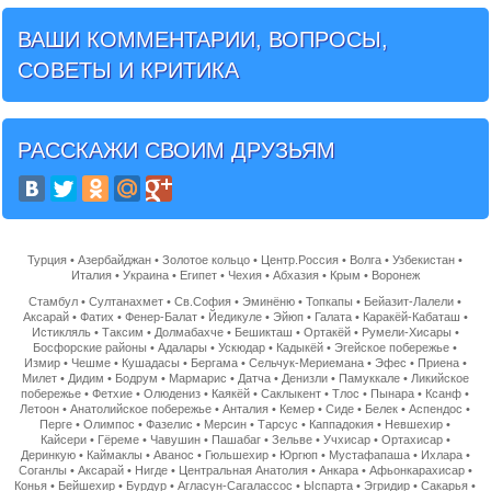
ВАШИ КОММЕНТАРИИ, ВОПРОСЫ,
СОВЕТЫ И КРИТИКА
РАССКАЖИ СВОИМ ДРУЗЬЯМ
Турция
•
Азербайджан
•
Золотое кольцо
•
Центр.Россия
•
Волга
•
Узбекистан
•
Италия
•
Украина
•
Египет
•
Чехия
•
Абхазия
•
Крым
•
Воронеж
Стамбул
•
Султанахмет
•
Св.София
•
Эминёню
•
Топкапы
•
Бейазит-Лалели
•
Аксарай
•
Фатих
•
Фенер-Балат
•
Йедикуле
•
Эйюп
•
Галата
•
Каракёй-Кабаташ
•
Истикляль
•
Таксим
•
Долмабахче
•
Бешикташ
•
Ортакёй
•
Румели-Хисары
•
Босфорские районы
•
Адалары
•
Ускюдар
•
Кадыкёй
•
Эгейское побережье
•
Измир
•
Чешме
•
Кушадасы
•
Бергама
•
Сельчук-Мериемана
•
Эфес
•
Приена
•
Милет
•
Дидим
•
Бодрум
•
Мармарис
•
Датча
•
Денизли
•
Памуккале
•
Ликийское
побережье
•
Фетхие
•
Олюдениз
•
Каякёй
•
Саклыкент
•
Тлос
•
Пынара
•
Ксанф
•
Летоон
•
Анатолийское побережье
•
Анталия
•
Кемер
•
Сиде
•
Белек
•
Аспендос
•
Перге
•
Олимпос
•
Фазелис
•
Мерсин
•
Тарсус
•
Каппадокия
•
Невшехир
•
Кайсери
•
Гёреме
•
Чавушин
•
Пашабаг
•
Зельве
•
Учхисар
•
Ортахисар
•
Деринкую
•
Каймаклы
•
Аванос
•
Гюльшехир
•
Юргюп
•
Мустафапаша
•
Ихлара
•
Соганлы
•
Аксарай
•
Нигде
•
Центральная Анатолия
•
Анкара
•
Афьонкарахисар
•
Конья
•
Бейшехир
•
Бурдур
•
Агласун-Сагалассос
•
Ыспарта
•
Эгридир
•
Сакарья
•