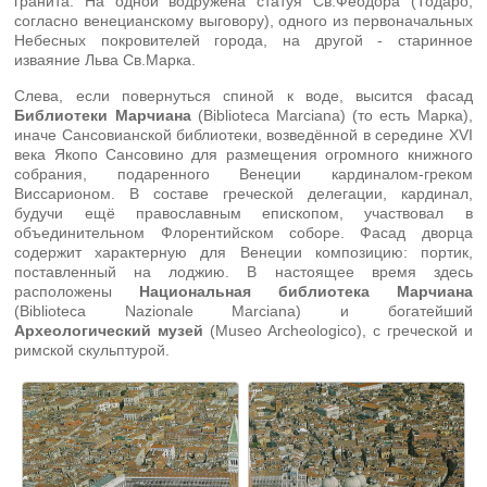
гранита. На одной водружена статуя Св.Феодора (Тодаро,
согласно венецианскому выговору), одного из первоначальных
Небесных покровителей города, на другой - старинное
изваяние Льва Св.Марка.
Слева, если повернуться спиной к воде, высится фасад
Библиотеки Марчиана
(Biblioteca Marciana) (то есть Марка),
иначе Сансовианской библиотеки, возведённой в середине XVI
века Якопо Сансовино для размещения огромного книжного
собрания, подаренного Венеции кардиналом-греком
Виссарионом. В составе греческой делегации, кардинал,
будучи ещё православным епископом, участвовал в
объединительном Флорентийском соборе. Фасад дворца
содержит характерную для Венеции композицию: портик,
поставленный на лоджию. В настоящее время здесь
расположены
Национальная библиотека Марчиана
(Biblioteca Nazionale Marciana) и богатейший
Археологический музей
(Museo Archeologico), с греческой и
римской скульптурой.