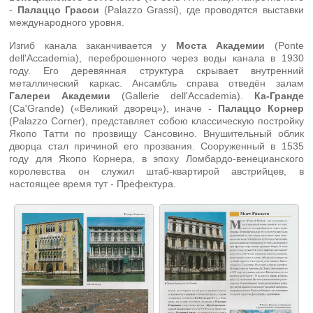
-
Палаццо Грасси
(Palazzo Grassi), где проводятся выставки
международного уровня.
Изгиб канала заканчивается у
Моста Академии
(Ponte
dell'Accademia), переброшенного через воды канала в 1930
году. Его деревянная структура скрывает внутренний
металлический каркас. Ансамбль справа отведён залам
Галереи Академии
(Gallerie dell'Accademia).
Ка-Гранде
(Ca'Grande) («Великий дворец»), иначе -
Палаццо Корнер
(Palazzo Corner), представляет собою классическую постройку
Якопо Татти по прозвищу Сансовино. Внушительный облик
дворца стал причиной его прозвания. Сооруженный в 1535
году для Якопо Корнера, в эпоху Ломбардо-венецианского
королевства он служил штаб-квартирой австрийцев, в
настоящее время тут - Префектура.