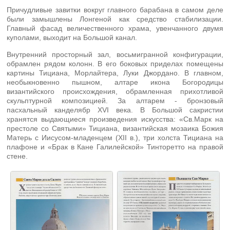
Причудливые завитки вокруг главного барабана в самом деле
были замышлены Лонгеной как средство стабилизации.
Главный фасад величественного храма, увенчанного двумя
куполами, выходит на Большой канал.
Внутренний просторный зал, восьмигранной конфигурации,
обрамлен рядом колонн. В его боковых приделах помещены
картины Тициана, Морлайтера, Луки Джордано. В главном,
необыкновенно пышном, алтаре икона Богородицы
византийского происхождения, обрамленная прихотливой
скульптурной композицией. За алтарем - бронзовый
пасхальный канделябр XVI века. В Большой сакристии
хранятся выдающиеся произведения искусства: «Св.Марк на
престоле со Святыми» Тициана, византийская мозаика Божия
Матерь с Иисусом-младенцем (XII в.), три холста Тициана на
плафоне и «Брак в Кане Галилейской» Тинторетто на правой
стене.