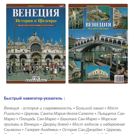
Быстрый навигатор-указатель :
Венеция - история и современность
•
Большой канал
•
Мост
Риальто
•
Церковь Санта-Мария-делла-Салюте
•
Пьяццета Сан-
Марко
•
Площадь Сан-Марко
•
Базилика Сан-Марко
•
Морские
приливы в Венеции
•
Дворец дожей
•
Мост вздохов и набережная
Скьявони
•
Галерея Академии
•
Остров Сан-Джорджо
•
Церковь