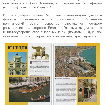
включились в орбиту Византии, в то время как терраферма
(материк) стала лангобардской.
В IX веке, когда северные Апеннины попали под владычество
франков, венецианцы сформировали собственный
политический центр, основные учреждения которого
разместились на островке Риальто. Главным лицом в этом
мини-государстве стал выборный князь (по-латыни: дукс, по-
венециански: дож), опиравшийся на местную аристократию.