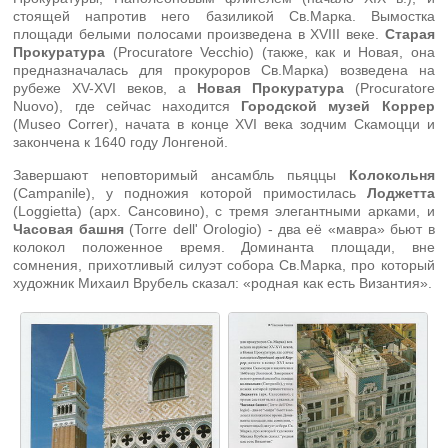
стоящей напротив него базиликой Св.Марка. Вымостка
площади белыми полосами произведена в XVIII веке.
Старая
Прокуратура
(Procuratore Vecchio) (также, как и Новая, она
предназначалась для прокуроров Св.Марка) возведена на
рубеже XV-XVI веков, а
Новая Прокуратура
(Procuratore
Nuovo), где сейчас находится
Городской музей Коррер
(Museo Correr), начата в конце XVI века зодчим Скамоцци и
закончена к 1640 году Лонгеной.
Завершают неповторимый ансамбль пьяццы
Колокольня
(Campanile), у подножия которой примостилась
Лоджетта
(Loggietta) (арх. Сансовино), с тремя элегантными арками, и
Часовая башня
(Torre dell' Orologio) - два её «мавра» бьют в
колокол положенное время. Доминанта площади, вне
сомнения, прихотливый силуэт собора Св.Марка, про который
художник Михаил Врубель сказал: «родная как есть Византия».