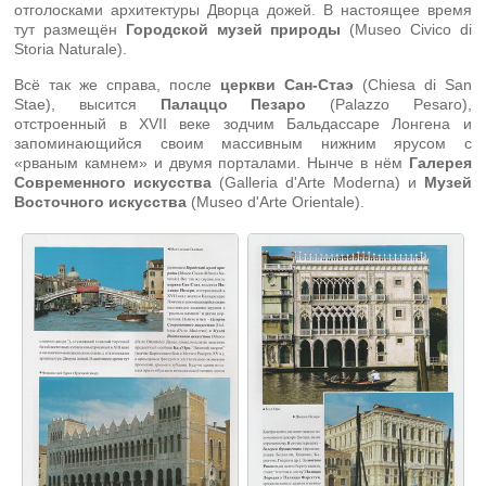
отголосками архитектуры Дворца дожей. В настоящее время
тут размещён
Городской музей природы
(Museo Civico di
Storia Naturale).
Всё так же справа, после
церкви Сан-Стаэ
(Chiesa di San
Stae), высится
Палаццо Пезаро
(Palazzo Pesaro),
отстроенный в XVII веке зодчим Бальдассаре Лонгена и
запоминающийся своим массивным нижним ярусом с
«рваным камнем» и двумя порталами. Нынче в нём
Галерея
Современного искусства
(Galleria d'Arte Moderna) и
Музей
Восточного искусства
(Museo d'Arte Orientale).