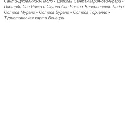
Санти-Джованни-э-Паоло
•
Церковь Санта-Мария-дей-Фрари
•
Площадь Сан-Рокко и Скуола Сан-Рокко
•
Венецианское Лидо
•
Остров Мурано
•
Остров Бурано
•
Остров Торчелло
•
Туристическая карта Венеции