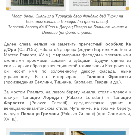
Мост дельи Скальци и Турецкий двор Фондако дей Турки на
Большом канале в Венеции (на фото слева).
Золотой дворец Ка д'Оро и Дворец Пезаро на Большом канале в
Венеции (на фото справа).
Далее слева нельзя не заметить прелестный
особняк Ка
д'Оро
(Ca'd'Oro), «Золотой дворец» (зодчие Бартоломео Бон и
Маттео Раверти, XV в.), с мраморным фасадом и элегантными
оконными проёмами, арками и зубцами. Будучи одним из
самых ярких образцов венецианской готики эпохи Кватроченто,
он носит имя по золочённому декору фасада, ныне
утраченному. В его интерьерах -
Галерея Франкетти
(произведения Беллини, Тициана, Карпаччо, Гварди и др.).
За мостом Риальто, на левом берегу канала, стоят «плечом к
плечу»
Палаццо Лоредан
(Palazzo Loredan) и
Палаццо
Фарсетти
(Palazzo Farsetti), средневековые здания в
венециано-византийском стиле. Чуть ниже, на том же берегу,
следует
Палаццо Гримани
(Palazzo Grimani) (арх. Санмикели,
XVI в.).