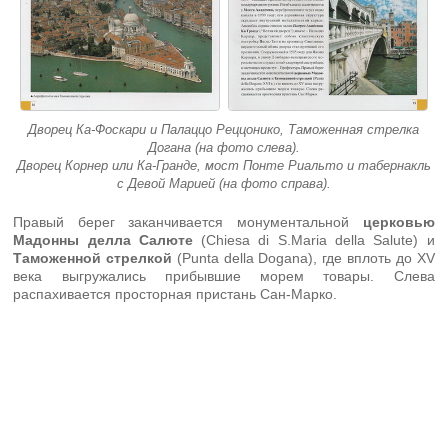
Дворец Ка-Фоскари и Палаццо Реццонико, Таможенная стрелка
Догана (на фото слева).
Дворец Корнер или Ка-Гранде, мост Понте Риальто и табернакль
с Девой Марией (на фото справа).
Правый берег заканчивается монументальной
церковью
Мадонны делла Салюте
(Chiesa di S.Maria della Salute) и
Таможенной стрелкой
(Punta della Dogana), где вплоть до XV
века выгружались прибывшие морем товары. Слева
распахивается просторная пристань Сан-Марко.