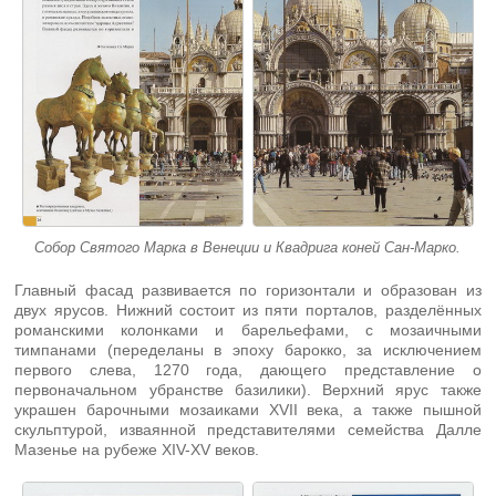
Собор Святого Марка в Венеции и Квадрига коней Сан-Марко.
Главный фасад развивается по горизонтали и образован из
двух ярусов. Нижний состоит из пяти порталов, разделённых
романскими колонками и барельефами, с мозаичными
тимпанами (переделаны в эпоху барокко, за исключением
первого слева, 1270 года, дающего представление о
первоначальном убранстве базилики). Верхний ярус также
украшен барочными мозаиками XVII века, а также пышной
скульптурой, изваянной представителями семейства Далле
Мазенье на рубеже XIV-XV веков.