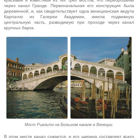
красивый и известный из тех трёх мостов, что переброшены
через канал Гранде. Первоначальная его конструкция была
деревянной, и, как свидетельствует одна венецианская ведута
Карпаччо из Галереи Академии, имела подвижную
центральную часть, разводимую при проходе через канал
крупных барок.
Мост Риальто на Большом канале в Венеции.
В этом месте канал сужается, и его ширина составляет всего