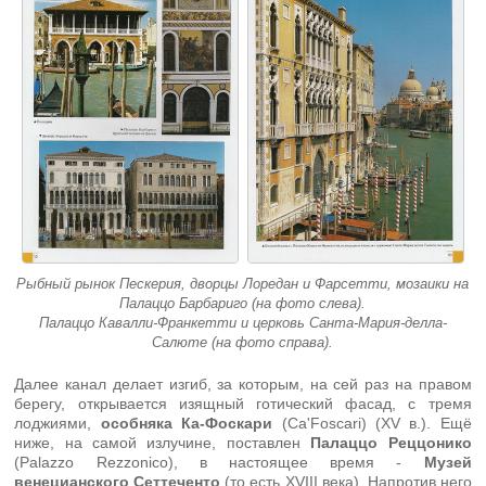
Рыбный рынок Пескерия, дворцы Лоредан и Фарсетти, мозаики на
Палаццо Барбариго (на фото слева).
Палаццо Кавалли-Франкетти и церковь Санта-Мария-делла-
Салюте (на фото справа).
Далее канал делает изгиб, за которым, на сей раз на правом
берегу, открывается изящный готический фасад, с тремя
лоджиями,
особняка Ка-Фоскари
(Ca'Foscari) (XV в.). Ещё
ниже, на самой излучине, поставлен
Палаццо Реццонико
(Palazzo Rezzonico), в настоящее время -
Музей
венецианского Сеттеченто
(то есть XVIII века). Напротив него