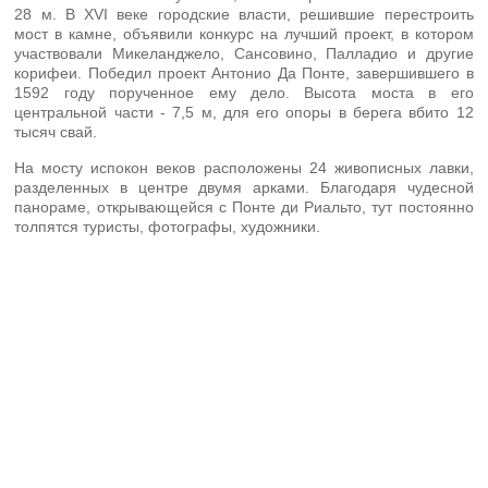
28 м. В XVI веке городские власти, решившие перестроить
мост в камне, объявили конкурс на лучший проект, в котором
участвовали Микеланджело, Сансовино, Палладио и другие
корифеи. Победил проект Антонио Да Понте, завершившего в
1592 году порученное ему дело. Высота моста в его
центральной части - 7,5 м, для его опоры в берега вбито 12
тысяч свай.
На мосту испокон веков расположены 24 живописных лавки,
разделенных в центре двумя арками. Благодаря чудесной
панораме, открывающейся с Понте ди Риальто, тут постоянно
толпятся туристы, фотографы, художники.