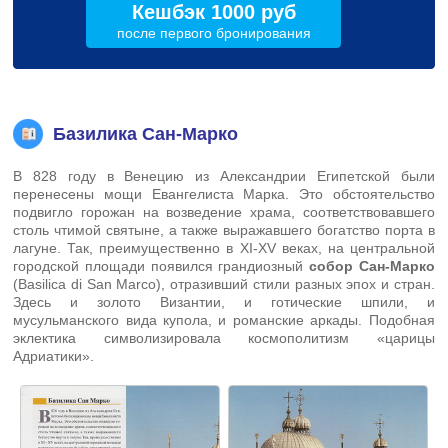
Кешбэк 1000 руб
после первого бронирования
Базилика Сан-Марко
В 828 году в Венецию из Александрии Египетской были
перенесены мощи Евангелиста Марка. Это обстоятельство
подвигло горожан на возведение храма, соответствовавшего
столь чтимой святыне, а также выражавшего богатство порта в
лагуне. Так, преимущественно в XI-XV веках, на центральной
городской площади появился грандиозный
собор Сан-Марко
(Basilica di San Marco), отразивший стили разных эпох и стран.
Здесь и золото Византии, и готические шпили, и
мусульманского вида купола, и романские аркады. Подобная
эклектика символизировала космополитизм «царицы
Адриатики».