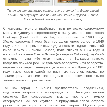
Типичные венецианские каналы-рио и мосты (на фото слева).
Канал Сан-Маурицио, вид на Большой канал и церковь Санта-
Мария-делла-Салюте (на фото справа).
С материка туристы прибывают или по железнодорожному
мосту, ведущему к современному вокзалу, или по шоссе моста
Свободы (Ponte della Liberta), построенного в 1933 году.
Железнодорожный мост был поставлен много ранее, в 1846
году, и для того времени стал чудом техники - одних лишь свай
было забито 75 тысяч! Вокзал, появившейся в 1954 году и
носящий название Санта-Лючия (по церкви XVI века), удобный
отправной пункт, ибо стоит прямо на Большом канале,
напротив причала речных трамваев-вапоретто. Эти вапоретто,
первые из которых венецианцы закупили во Франции в 1881
году, также стали одной из визитных карточек города, не
такими романтичными, как гондола, но несомненно более
экономичными и практичными.
Так как город не может противостоять наводнениям,
ощущение непрочности ассоциируется с Венецией многие
столетия. Вас сопровождает мысль, что, стоит только
отвернуться, как вся хрупкая, вибрирующая слава острова
рухнет и растворится в море как мираж. Однако для