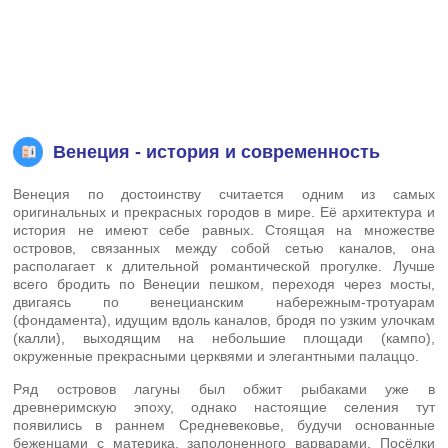
Венеция - история и современность
Венеция по достоинству считается одним из самых
оригинальных и прекрасных городов в мире. Её архитектура и
история не имеют себе равных. Стоящая на множестве
островов, связанных между собой сетью каналов, она
располагает к длительной романтической прогулке. Лучше
всего бродить по Венеции пешком, переходя через мосты,
двигаясь по венецианским набережным-тротуарам
(фондамента), идущим вдоль каналов, бродя по узким улочкам
(калли), выходящим на небольшие площади (кампо),
окруженные прекрасными церквями и элегантными палаццо.
Ряд островов лагуны был обжит рыбаками уже в
древнеримскую эпоху, однако настоящие селения тут
появились в раннем Средневековье, будучи основанные
беженцами с материка, заполоненного варварами. Посёлки