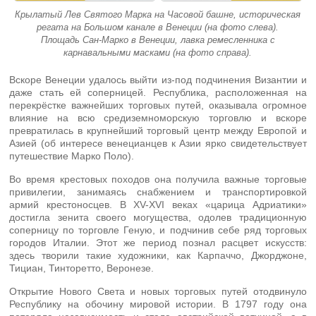
Крылатый Лев Святого Марка на Часовой башне, историческая
регата на Большом канале в Венеции (на фото слева).
Площадь Сан-Марко в Венеции, лавка ремесленника с
карнавальными масками (на фото справа).
Вскоре Венеции удалось выйти из-под подчинения Византии и
даже стать ей соперницей. Республика, расположенная на
перекрёстке важнейших торговых путей, оказывала огромное
влияние на всю средиземноморскую торговлю и вскоре
превратилась в крупнейший торговый центр между Европой и
Азией (об интересе венецианцев к Азии ярко свидетельствует
путешествие Марко Поло).
Во время крестовых походов она получила важные торговые
привилегии, занимаясь снабжением и транспортировкой
армий крестоносцев. В XV-XVI веках «царица Адриатики»
достигла зенита своего могущества, одолев традиционную
соперницу по торговле Геную, и подчинив себе ряд торговых
городов Италии. Этот же период познал расцвет искусств:
здесь творили такие художники, как Карпаччо, Джорджоне,
Тициан, Тинторетто, Веронезе.
Открытие Нового Света и новых торговых путей отодвинуло
Республику на обочину мировой истории. В 1797 году она