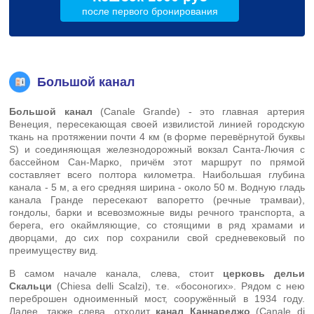
после первого бронирования
Большой канал
Большой канал
(Canale Grande) - это главная артерия
Венеция, пересекающая своей извилистой линией городскую
ткань на протяжении почти 4 км (в форме перевёрнутой буквы
S) и соединяющая железнодорожный вокзал Санта-Лючия с
бассейном Сан-Марко, причём этот маршрут по прямой
составляет всего полтора километра. Наибольшая глубина
канала - 5 м, а его средняя ширина - около 50 м. Водную гладь
канала Гранде пересекают вапоретто (речные трамваи),
гондолы, барки и всевозможные виды речного транспорта, а
берега, его окаймляющие, со стоящими в ряд храмами и
дворцами, до сих пор сохранили свой средневековый по
преимуществу вид.
В самом начале канала, слева, стоит
церковь дельи
Скальци
(Chiesa delli Scalzi), т.е. «босоногих». Рядом с нею
переброшен одноименный мост, сооружённый в 1934 году.
Далее, также слева, отходит
канал Каннареджо
(Canale di