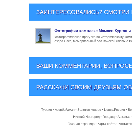
ЗАИНТЕРЕСОВАЛИСЬ? СМОТРИ Е
Фото
графии
комплекс Мамаев Курган и 
Фотографическая прогулка по историческому компл
озеро Слёз, мемориальный зал Воиской славы с В
ВАШИ КОММЕНТАРИИ, ВОПРОСЫ
РАССКАЖИ СВОИМ ДРУЗЬЯМ
ОБ
Турция
•
Азербайджан
•
Золотое кольцо
•
Центр.Россия
•
Во
Нижний Новгород
•
Городец
•
Арзамас
Главная страница
•
Карта сайта
•
Контакт