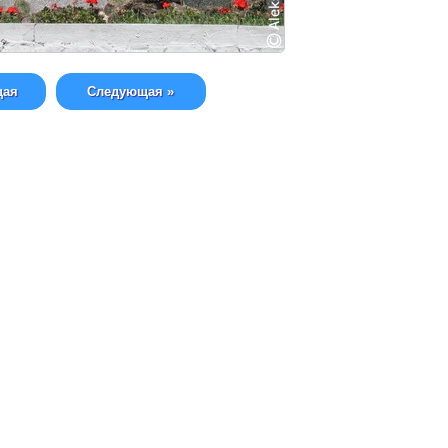
щая
Следующая »