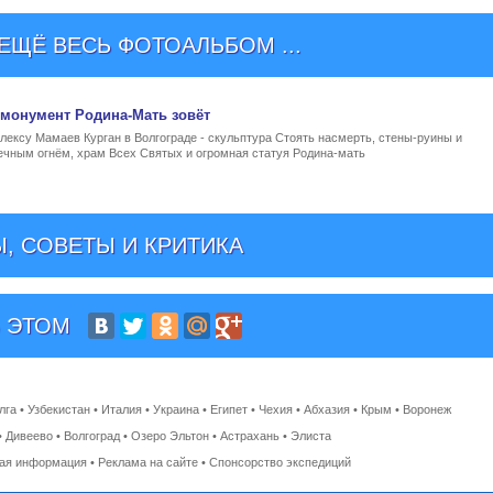
ЩЁ ВЕСЬ ФОТОАЛЬБОМ ...
монумент Родина-Мать зовёт
ексу Мамаев Курган в Волгограде - скульптура Стоять насмерть, стены-руины и
ечным огнём, храм Всех Святых и огромная статуя Родина-мать
, СОВЕТЫ И КРИТИКА
 ЭТОМ
лга
•
Узбекистан
•
Италия
•
Украина
•
Египет
•
Чехия
•
Абхазия
•
Крым
•
Воронеж
•
Дивеево
•
Волгоград
•
Озеро Эльтон
•
Астрахань
•
Элиста
ная информация
•
Реклама на сайте
•
Спонсорство экспедиций