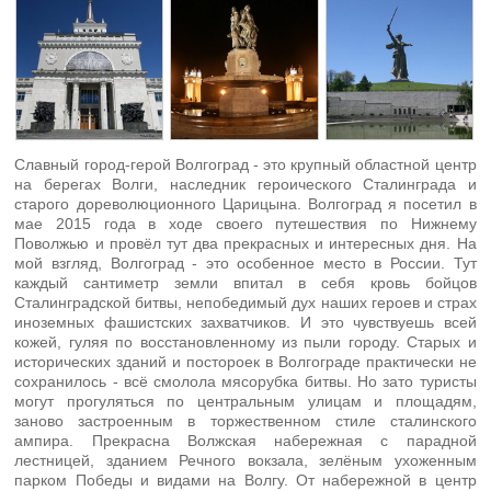
Славный город-герой Волгоград - это крупный областной центр
на берегах Волги, наследник героического Сталинграда и
старого дореволюционного Царицына. Волгоград я посетил в
мае 2015 года в ходе своего путешествия по Нижнему
Поволжью и провёл тут два прекрасных и интересных дня. На
мой взгляд, Волгоград - это особенное место в России. Тут
каждый сантиметр земли впитал в себя кровь бойцов
Сталинградской битвы, непобедимый дух наших героев и страх
иноземных фашистских захватчиков. И это чувствуешь всей
кожей, гуляя по восстановленному из пыли городу. Старых и
исторических зданий и постороек в Волгограде практически не
сохранилось - всё смолола мясорубка битвы. Но зато туристы
могут прогуляться по центральным улицам и площадям,
заново застроенным в торжественном стиле сталинского
ампира. Прекрасна Волжская набережная с парадной
лестницей, зданием Речного вокзала, зелёным ухоженным
парком Победы и видами на Волгу. От набережной в центр