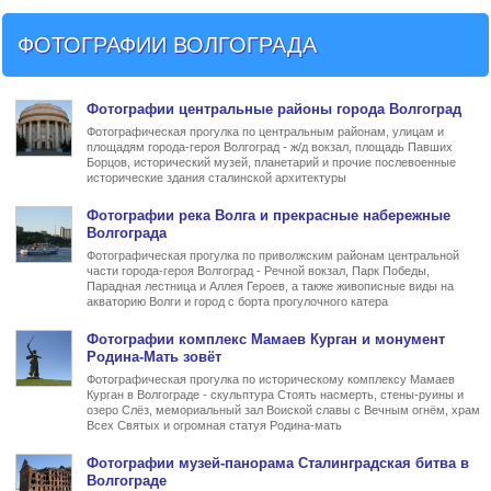
ФОТОГРАФИИ ВОЛГОГРАДА
Фото
графии
центральные районы города Волгоград
Фотографическая прогулка по центральным районам, улицам и
площадям города-героя Волгоград - ж/д вокзал, площадь Павших
Борцов, исторический музей, планетарий и прочие послевоенные
исторические здания сталинской архитектуры
Фото
графии
река Волга и прекрасные набережные
Волгограда
Фотографическая прогулка по приволжским районам центральной
части города-героя Волгоград - Речной вокзал, Парк Победы,
Парадная лестница и Аллея Героев, а также живописные виды на
акваторию Волги и город с борта прогулочного катера
Фото
графии
комплекс Мамаев Курган и монумент
Родина-Мать зовёт
Фотографическая прогулка по историческому комплексу Мамаев
Курган в Волгограде - скульптура Стоять насмерть, стены-руины и
озеро Слёз, мемориальный зал Воиской славы с Вечным огнём, храм
Всех Святых и огромная статуя Родина-мать
Фото
графии
музей-панорама Сталинградская битва в
Волгограде