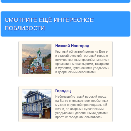
СМОТРИТЕ ЕЩЁ ИНТЕРЕСНОЕ
ПОБЛИЗОСТИ
Нижний Новгород
Крупный областной центр на Волге
и старый русский торговый город с
величественным кремлём, многими
храмами и монастырями, театрами
и музеями, купеческими усадьбами
и дворянскими особняками
Городец
Небольшой старый русский город
на Волге с множеством необычных
музеев о русской провинциальной
жизни, со старыми купеческими
усадьбами и деревянными домами
простых городских обывателей