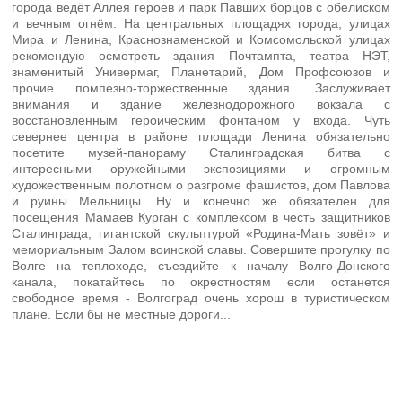
города ведёт Аллея героев и парк Павших борцов с обелиском
и вечным огнём. На центральных площадях города, улицах
Мира и Ленина, Краснознаменской и Комсомольской улицах
рекомендую осмотреть здания Почтампта, театра НЭТ,
знаменитый Универмаг, Планетарий, Дом Профсоюзов и
прочие помпезно-торжественные здания. Заслуживает
внимания и здание железнодорожного вокзала с
восстановленным героическим фонтаном у входа. Чуть
севернее центра в районе площади Ленина обязательно
посетите музей-панораму Сталинградская битва с
интересными оружейными экспозициями и огромным
художественным полотном о разгроме фашистов, дом Павлова
и руины Мельницы. Ну и конечно же обязателен для
посещения Мамаев Курган с комплексом в честь защитников
Сталинграда, гигантской скульптурой «Родина-Мать зовёт» и
мемориальным Залом воинской славы. Совершите прогулку по
Волге на теплоходе, съездийте к началу Волго-Донского
канала, покатайтесь по окрестностям если останется
свободное время - Волгоград очень хорош в туристическом
плане. Если бы не местные дороги...