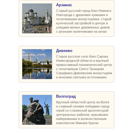
Арзамас
Старый русский город близ Нижнего
Новгорода с древними храмами и
почитаемыми монастырями, старой
купеческой застройкой в центре и
улицами милых деревянных домов
с резными наличниками на окнах
Дивеево
Старое русское село близ Сарова
Нижегородской области и крупный
православный паломнический центр
с почитаемым Свято-Троицким
Серафимо-Дивеевским монастырём
и многими святыми источниками
Волгоград
Крупный областной центр на Волге
и славный своими победами город-
герой со сталинской архитектурой
центральных районов, красивыми
набережными и величественным
комплексом Мамаев Курган