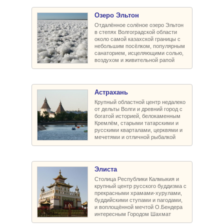
Озеро Эльтон
Отдалённое солёное озеро Эльтон
в степях Волгоградской области
около самой казахской границы с
небольшим посёлком, популярным
санаторием, исцеляющими солью,
воздухом и живительной рапой
Астрахань
Крупный областной центр недалеко
от дельты Волги и древний город с
богатой историей, белокаменным
Кремлём, старыми татарскими и
русскими кварталами, церквями и
мечетями и отличной рыбалкой
Элиста
Столица Республики Калмыкия и
крупный центр русского буддизма с
прекрасными храмами-хурулами,
буддийскими ступами и пагодами,
и воплощённой мечтой О.Бендера
интересным Городом Шахмат