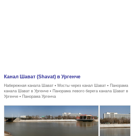
Канал Шават (Shavat) в Ургенче
Набережная канала Шават • Мосты через канал Шават • Панорама
канала Шават в Ургенче • Панорама левого берега канала Шават в
Ургенче • Панорама Ургенча