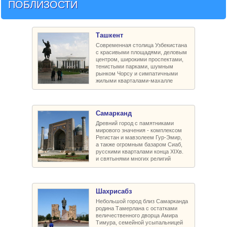
ПОБЛИЗОСТИ
Ташкент
Современная столица Узбекистана
с красивыми площадями, деловым
центром, широкими проспектами,
тенистыми парками, шумным
рынком Чорсу и симпатичными
жилыми кварталами-махалле
Самарканд
Древний город с памятниками
мирового значения - комплексом
Регистан и мавзолеем Гур-Эмир,
а также огромным базаром Сиаб,
русскими кварталами конца XIXв.
и святынями многих религий
Шахрисабз
Небольшой город близ Самарканда
родина Тамерлана с остатками
величественного дворца Амира
Тимура, семейной усыпальницей