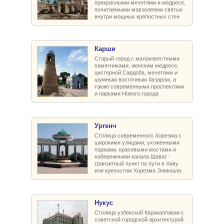
прекрасными мечетями и медресе,
почитаемыми мавзолеями святых
внутри мощных крепостных стен
Карши
Старый город с малоизвестными
памятниками, женским медресе,
цистерной Сардоба, мечетями и
шумным восточным базаром, а
также современными проспектами
и парками Нового города
Ургенч
Столица современного Хорезма с
широкими улицами, ухоженными
парками, красивыми мостами и
набережными канала Шават -
транзитный пункт по пути в Хиву
или крепостям Хорезма Эликкала
Нукус
Столица узбекской Каракалпакии с
советской городской архитектурой