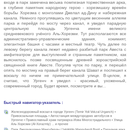
входе в парк замечена весьма помпезная торжественная арка,
в глубине памятник народному герою - хорезмшаху времён
борьбы Хорезма с монголами Джелал ад-Дину и набережная
канала. Немного прогулявшись по цветущим весенним аллеям
парка и перейдя по мосту через канал, я увидел парадную
центральную площадь Ургенча имени великого
средневекового учёного Аль-Хорезми. Тут располагаются все
административно-управленческие здания, хокимият,
элегантная башня с часами и местный театр. Чуть далее по
левому берегу канала лежит недавно разбитый парк Авеста с
амфитеатром для выступлений и странным памятником, как
выяснилось позже посвященным древней зороастрийской
священной книге Авесте. Погуляв чуток по парку, я перешёл
опять по мостику на правый берег канала Шават и поспешил к
вокзалу по ничем не примечательной улице. В-целом, я
считаю, что Ургенч я увидел - красивый, ухоженный,
современный город. Будет время, посмотрите и вы...
Быстрый навигатор-указатель :
Железнодорожный вокзал в городе Ургенч (Temir Yoli Vokzal Urganch) •
Привокзальная площадь • Автостанция междугородних автобусов в
Ургенче • Православный храм патриарха Иова Многострадального • Улица
Аль-Хорезми (Al-Xorazmiy) ... и прочее
Парк Джелаледдина Мангуберды (Jaloliddin Manguberdi Bogi) • Парадная арка