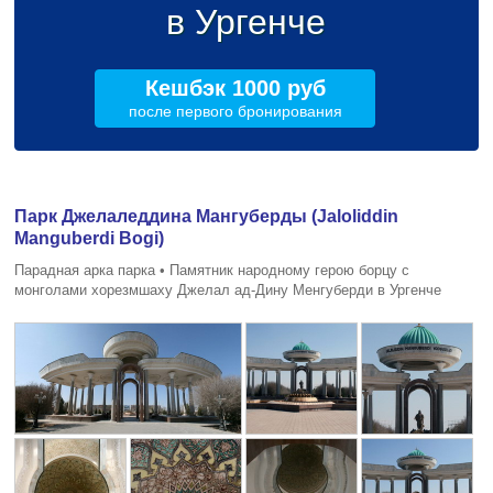
в Ургенче
Кешбэк 1000 руб
после первого бронирования
Парк Джелаледдина Мангуберды (Jaloliddin
Manguberdi Bogi)
Парадная арка парка • Памятник народному герою борцу с
монголами хорезмшаху Джелал ад-Дину Менгуберди в Ургенче