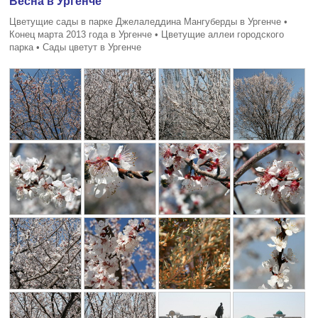
Весна в Ургенче
Цветущие сады в парке Джелаледдина Мангуберды в Ургенче •
Конец марта 2013 года в Ургенче • Цветущие аллеи городского
парка • Сады цветут в Ургенче