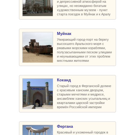
и депрессивной атмосферой на
улицах, но неожиданно богатым
художественным музеем - пункт
старта поездок в Муйнак и к Аралу
Муйнак
Умирающий город-порт на берегу
высохшего Аральского моря с
ржавыми морскими кораблями,
полузасыпанными песком улицами
и неунывающими от этих проблем
местными жителями
Коканд
Старый город в Ферганской долине
с красивым ханским дворцом,
старыми мечетями и медресе,
ансамблем ханских усыпальниц и
кварталами царской застройки
времён Российской империи
Фергана
Красивый и ухоженный городок в