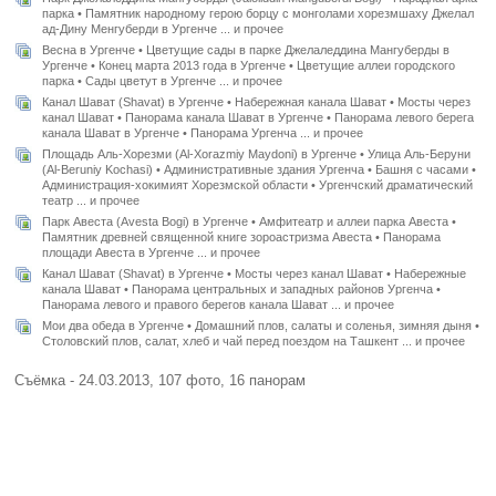
парка • Памятник народному герою борцу с монголами хорезмшаху Джелал
ад-Дину Менгуберди в Ургенче ... и прочее
Весна в Ургенче • Цветущие сады в парке Джелаледдина Мангуберды в
Ургенче • Конец марта 2013 года в Ургенче • Цветущие аллеи городского
парка • Сады цветут в Ургенче ... и прочее
Канал Шават (Shavat) в Ургенче • Набережная канала Шават • Мосты через
канал Шават • Панорама канала Шават в Ургенче • Панорама левого берега
канала Шават в Ургенче • Панорама Ургенча ... и прочее
Площадь Аль-Хорезми (Al-Xorazmiy Maydoni) в Ургенче • Улица Аль-Беруни
(Al-Beruniy Kochasi) • Административные здания Ургенча • Башня с часами •
Администрация-хокимият Хорезмской области • Ургенчский драматический
театр ... и прочее
Парк Авеста (Avesta Bogi) в Ургенче • Амфитеатр и аллеи парка Авеста •
Памятник древней священной книге зороастризма Авеста • Панорама
площади Авеста в Ургенче ... и прочее
Канал Шават (Shavat) в Ургенче • Мосты через канал Шават • Набережные
канала Шават • Панорама центральных и западных районов Ургенча •
Панорама левого и правого берегов канала Шават ... и прочее
Мои два обеда в Ургенче • Домашний плов, салаты и соленья, зимняя дыня •
Столовский плов, салат, хлеб и чай перед поездом на Ташкент ... и прочее
Съёмка - 24.03.2013, 107 фото, 16 панорам