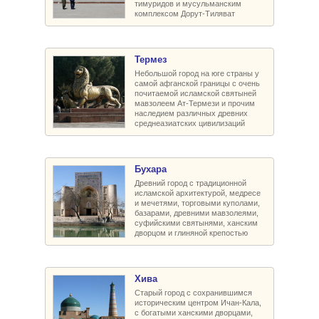
тимуридов и мусульманским
комплексом Дорут-Тиляват
Термез
Небольшой город на юге страны у
самой афганской границы с очень
почитаемой исламской святыней
мавзолеем Ат-Термези и прочим
наследием различных древних
среднеазиатских цивилизаций
Бухара
Древний город с традиционной
исламской архитектурой, медресе
и мечетями, торговыми куполами,
базарами, древними мавзолеями,
суфийскими святынями, ханским
дворцом и глиняной крепостью
Хива
Старый город с сохранившимся
историческим центром Ичан-Кала,
с богатыми ханскими дворцами,