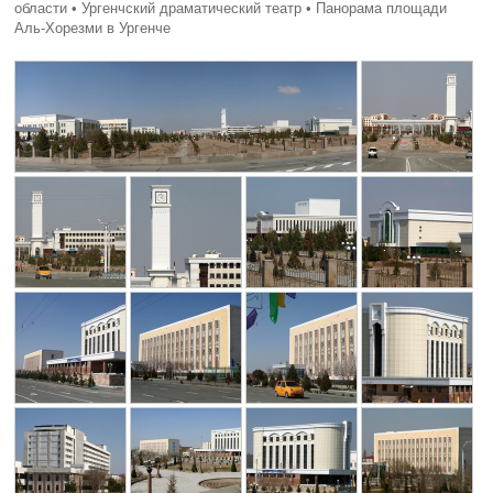
области • Ургенчский драматический театр • Панорама площади
Аль-Хорезми в Ургенче