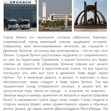
Город Ургенч это нынешняя столица узбекского Хорезма,
современный город имеющий совсем недавнюю историю.
Наверняка, мои многоуважаемые читатели, вы слышали о
Древнем Ургенче, но спешу вас разочаровать - это не про этот
Ургенч. Старый Ургенч расположен недалеко от современного,
но уже на территории Туркмении, а значит посетить его будет
совсем не просто. В узбекском Ургенче совсем нет ничего
старого и интересного в туристическом плане, но все туристы
посещают его, ибо все пути в древнюю Хиву ведут через
Ургенч. Тут и железная дорога, и вокзал, и аэропорт, и весь
автотранспорт также следует в Хиву через Ургенч. Так как
ташкентский поезд отправлялся нескоро, я решил всё же
прогуляться пару часов по городу - и, в-целом, не пожалел...
Закинув вещи в камеру хранения на вокзале и зарегистрировав
билет, я направился гулять куда глаза глядят. Глаза глядели в
сторону канала Шават, мимо православного храма и обычных
жилых домов, до парка имени Джелаладдина Менгуберды. На