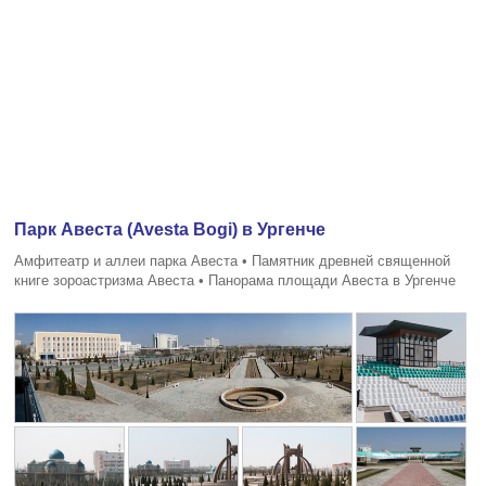
Парк Авеста (Avesta Bogi) в Ургенче
Амфитеатр и аллеи парка Авеста • Памятник древней священной
книге зороастризма Авеста • Панорама площади Авеста в Ургенче