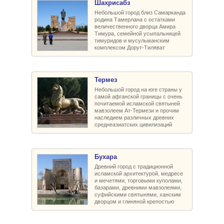
Шахрисабз
Небольшой город близ Самарканда
родина Тамерлана с остатками
величественного дворца Амира
Тимура, семейной усыпальницей
тимуридов и мусульманским
комплексом Дорут-Тиляват
Термез
Небольшой город на юге страны у
самой афганской границы с очень
почитаемой исламской святыней
мавзолеем Ат-Термези и прочим
наследием различных древних
среднеазиатских цивилизаций
Бухара
Древний город с традиционной
исламской архитектурой, медресе
и мечетями, торговыми куполами,
базарами, древними мавзолеями,
суфийскими святынями, ханским
дворцом и глиняной крепостью