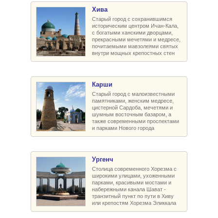
Хива
Старый город с сохранившимся
историческим центром Ичан-Кала,
с богатыми ханскими дворцами,
прекрасными мечетями и медресе,
почитаемыми мавзолеями святых
внутри мощных крепостных стен
Карши
Старый город с малоизвестными
памятниками, женским медресе,
цистерной Сардоба, мечетями и
шумным восточным базаром, а
также современными проспектами
и парками Нового города
Ургенч
Столица современного Хорезма с
широкими улицами, ухоженными
парками, красивыми мостами и
набережными канала Шават -
транзитный пункт по пути в Хиву
или крепостям Хорезма Эликкала