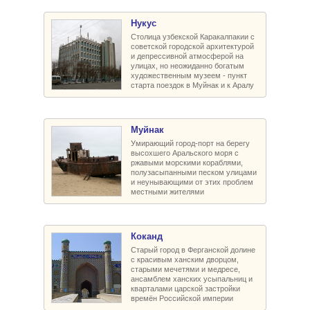
Нукус
Столица узбекской Каракалпакии с
советской городской архитектурой
и депрессивной атмосферой на
улицах, но неожиданно богатым
художественным музеем - пункт
старта поездок в Муйнак и к Аралу
Муйнак
Умирающий город-порт на берегу
высохшего Аральского моря с
ржавыми морскими кораблями,
полузасыпанными песком улицами
и неунывающими от этих проблем
местными жителями
Коканд
Старый город в Ферганской долине
с красивым ханским дворцом,
старыми мечетями и медресе,
ансамблем ханских усыпальниц и
кварталами царской застройки
времён Российской империи