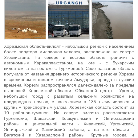
Хорезмская область-вилоят - небольшой регион с населением
более полутора миллионов человек, расположена на севере
Узбекистана. На севере и востоке область граничит с
автономным Каракалпакстаном, на юге - с Бухарским
вилоятом, а на востоке с Туркменией. Своё название область
получила от названия древнего исторического региона Хорезм
в срединном и нижнем течении Амударьи, правда в лучшие
времена Хорезм распространялся далеко-далеко за пределы
нынешней Хорезмской области. Областной центр - Ургенч,
небольшой город с развитым сельским хозяйством на
плодородных почвах, с населением в 135 тысяч человек и
крупным транспортным узлом. Хорезмская область состоит из
10 районов-туманов. На севере вилоята располагаются
Гурленский, Шаватский, Кошкупынский и Янгибазарский
районы, в центральной части - Хивинский, Ургенчский,
Янгиарыкский и Ханкийский районы, а на юге области -
Багатский и Хазараспский районы. Крупные города и