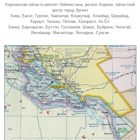
Хорезмская область-вилоят Узбекистана, регион Хорезм, областной
центр город Ургенч
Хива, Багат, Гурлен, Чаккалар, Кошкупыр, Хонабад, Шерабад,
Караул, Чалыш, Питнак, Хазарасп, Ак Ёп
Ханка, Бирлашган, Бустон, Гулланбаг, Шават, Буйрачи, Чигатай,
Янгибазар, Магнитлар, Янгиарык, Сувган