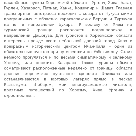
населённые пункты Хорезмской области - Ургенч, Хива, Багат,
Гурлен, Хазарасп, Питнак, Ханка, Кошкупир и Шават. Главная
транспортная автотрасса проходит с севера от Нукуса мимо
приграничных с областью каракалпакских Беруни и Турткуля
на юг в направлении Бухары. К востоку от Хивы на
туркменской границе расположен погранпереход в
направлении Дашогуза. Для туристов в Хорезмской области
интересны прежде всего небольшой древний город Хива с
прекрасным историческим центром Ичан-Кала - один из
обязательных пунктов при путешествии по Узбекистану. Стоит
немного прогуляться и по весьма симпатичному и зелёному
Ургенчу, или посетить Хазарасп. Также туристы обычно
осматривают расположенные недалеко от границы области
древние хорезмские пустынные крепости Эликкала или
останавливаются в юртовых лагерях прямо в песках
Кызылкума. В-общем, мои многоуважаемые читатели,
приятных путешествий по Хорезму, Хиве, Ургенчу и
окрестностям...