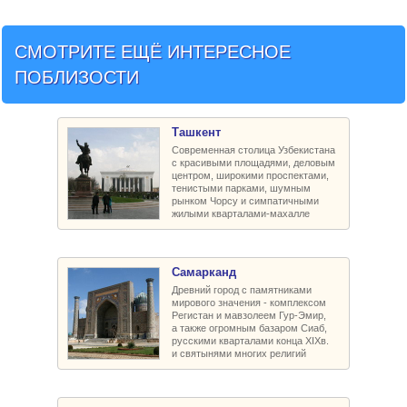
СМОТРИТЕ ЕЩЁ ИНТЕРЕСНОЕ
ПОБЛИЗОСТИ
Ташкент
Современная столица Узбекистана
с красивыми площадями, деловым
центром, широкими проспектами,
тенистыми парками, шумным
рынком Чорсу и симпатичными
жилыми кварталами-махалле
Самарканд
Древний город с памятниками
мирового значения - комплексом
Регистан и мавзолеем Гур-Эмир,
а также огромным базаром Сиаб,
русскими кварталами конца XIXв.
и святынями многих религий