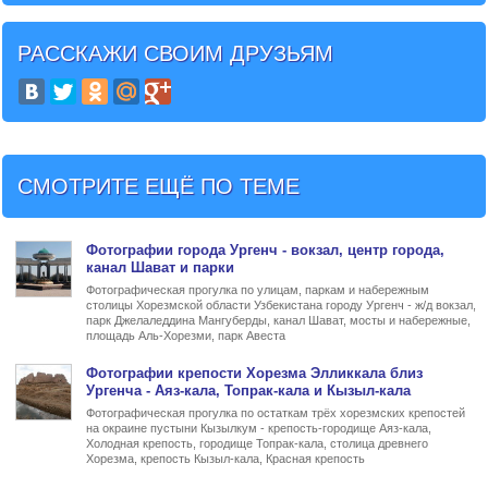
РАССКАЖИ СВОИМ ДРУЗЬЯМ
СМОТРИТЕ ЕЩЁ ПО ТЕМЕ
Фото
графии
города Ургенч
- вокзал, центр города,
канал Шават и парки
Фотографическая прогулка по улицам, паркам и набережным
столицы Хорезмской области Узбекистана городу Ургенч - ж/д вокзал,
парк Джелаледдина Мангуберды, канал Шават, мосты и набережные,
площадь Аль-Хорезми, парк Авеста
Фото
графии
крепости Хорезма Элликкала
близ
Ургенча - Аяз-кала, Топрак-кала и Кызыл-кала
Фотографическая прогулка по остаткам трёх хорезмских крепостей
на окраине пустыни Кызылкум - крепость-городище Аяз-кала,
Холодная крепость, городище Топрак-кала, столица древнего
Хорезма, крепость Кызыл-кала, Красная крепость