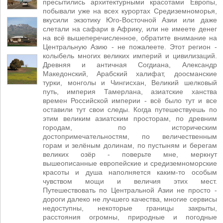
пресытились архитектурными красотами Европы,
побывали уже на всех курортах Средиземноморья,
вкусили экзотику Юго-Восточной Азии или даже
слетали на сафари в Африку, или не имеете денег
на всё вышеперечисленное, обратите внимание на
Центральную Азию - не пожалеете. Этот регион -
колыбель многих великих империй и цивилизаций.
Древняя и античная Согдиана, Александр
Македонский, Арабский халифат, доосманские
турки, монголы и Чингисхан, Великий шелковый
путь, империя Тамерлана, азиатские ханства
времен Российской империи - всё было тут и все
оставили тут свои следы. Когда путешествуешь по
этим великим азиатским просторам, по древним
городам, по историческим
достопримечательностям, по величественным
горам и зелёным долинам, по пустыням и берегам
великих озёр - поверьте мне, меркнут
вышеописанные европейские и средиземноморские
красоты и душа наполняется каким-то особым
чувством мощи и величия этих мест.
Путешествовать по Центральной Азии не просто -
дороги далеко не лучшего качества, многие сервисы
недоступны, некоторые границы закрыты,
расстояния огромны, природные и погодные