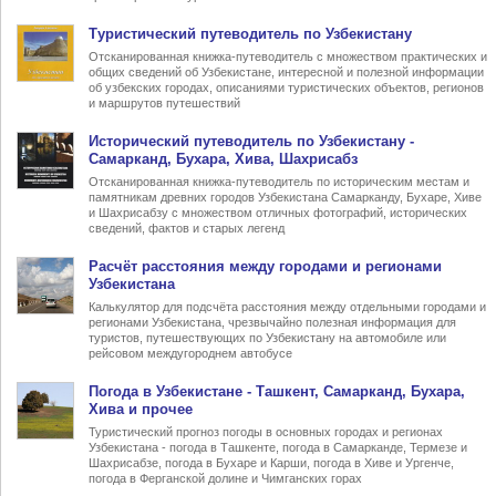
Туристический
путеводитель по Узбекистану
Отсканированная книжка-путеводитель с множеством практических и
общих сведений об Узбекистане, интересной и полезной информации
об узбекских городах, описаниями туристических объектов, регионов
и маршрутов путешествий
Исторический путеводитель по Узбекистану
-
Самарканд, Бухара, Хива, Шахрисабз
Отсканированная книжка-путеводитель по историческим местам и
памятникам древних городов Узбекистана Самарканду, Бухаре, Хиве
и Шахрисабзу с множеством отличных фотографий, исторических
сведений, фактов и старых легенд
Расчёт
расстояния между городами
и регионами
Узбекистана
Калькулятор для подсчёта расстояния между отдельными городами и
регионами Узбекистана, чрезвычайно полезная информация для
туристов, путешествующих по Узбекистану на автомобиле или
рейсовом междугороднем автобусе
Погода в Узбекистане
- Ташкент, Самарканд, Бухара,
Хива и прочее
Туристический прогноз погоды в основных городах и регионах
Узбекистана - погода в Ташкенте, погода в Самарканде, Термезе и
Шахрисабзе, погода в Бухаре и Карши, погода в Хиве и Ургенче,
погода в Ферганской долине и Чимганских горах