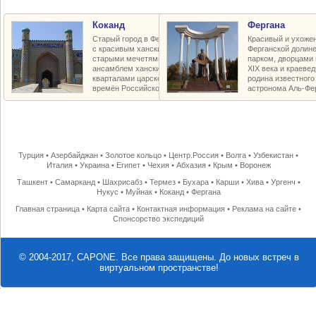
Коканд
Фергана
Старый город в Ферганской долине
Красивый и ухожен
с красивым ханским дворцом,
Ферганской долин
старыми мечетями и медресе,
парком, дворцами
ансамблем ханских усыпальниц и
XIX века и краеве
кварталами царской застройки
родина известного
времён Российской империи
астронома Аль-Фе
Турция
•
Азербайджан
•
Золотое кольцо
•
Центр.Россия
•
Волга
•
Узбекистан
•
Италия
•
Украина
•
Египет
•
Чехия
•
Абхазия
•
Крым
•
Воронеж
Ташкент
•
Самарканд
•
Шахрисабз
•
Термез
•
Бухара
•
Карши
•
Хива
•
Ургенч
•
Нукус
•
Муйнак
•
Коканд
•
Фергана
Главная страница
•
Карта сайта
•
Контактная информация
•
Реклама на сайте
•
Спонсорство экспедиций
© 2004-2017, CAPONE. Все права защищены.
До новых встреч в
виртуальном пространстве!