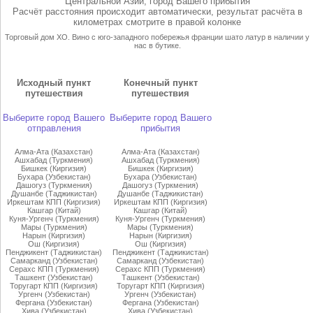
Центральной Азии, город Вашего прибытия
Расчёт расстояния происходит автоматически, результат расчёта в
километрах смотрите в правой колонке
Торговый дом ХО. Вино с юго-западного
побережья франции шато латур
в наличии у
нас в бутике.
Исходный пункт
Конечный пункт
путешествия
путешествия
Выберите город Вашего
Выберите город Вашего
отправления
прибытия
Алма-Ата (Казахстан)
Алма-Ата (Казахстан)
Ашхабад (Туркмения)
Ашхабад (Туркмения)
Бишкек (Киргизия)
Бишкек (Киргизия)
Бухара (Узбекистан)
Бухара (Узбекистан)
Дашогуз (Туркмения)
Дашогуз (Туркмения)
Душанбе (Таджикистан)
Душанбе (Таджикистан)
Иркештам КПП (Киргизия)
Иркештам КПП (Киргизия)
Кашгар (Китай)
Кашгар (Китай)
Куня-Ургенч (Туркмения)
Куня-Ургенч (Туркмения)
Мары (Туркмения)
Мары (Туркмения)
Нарын (Киргизия)
Нарын (Киргизия)
Ош (Киргизия)
Ош (Киргизия)
Пенджикент (Таджикистан)
Пенджикент (Таджикистан)
Самарканд (Узбекистан)
Самарканд (Узбекистан)
Серахс КПП (Туркмения)
Серахс КПП (Туркмения)
Ташкент (Узбекистан)
Ташкент (Узбекистан)
Торугарт КПП (Киргизия)
Торугарт КПП (Киргизия)
Ургенч (Узбекистан)
Ургенч (Узбекистан)
Фергана (Узбекистан)
Фергана (Узбекистан)
Хива (Узбекистан)
Хива (Узбекистан)