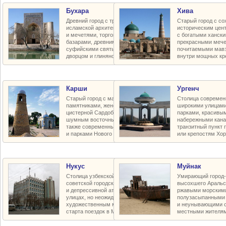
Бухара
Хива
Древний город с традиционной
Старый город с с
исламской архитектурой, медресе
историческим цен
и мечетями, торговыми куполами,
с богатыми ханск
базарами, древними мавзолеями,
прекрасными мече
суфийскими святынями, ханским
почитаемыми мав
дворцом и глиняной крепостью
внутри мощных кр
Карши
Ургенч
Старый город с малоизвестными
Столица современ
памятниками, женским медресе,
широкими улицам
цистерной Сардоба, мечетями и
парками, красивы
шумным восточным базаром, а
набережными кана
также современными проспектами
транзитный пункт 
и парками Нового города
или крепостям Хо
Нукус
Муйнак
Столица узбекской Каракалпакии с
Умирающий город-
советской городской архитектурой
высохшего Аральс
и депрессивной атмосферой на
ржавыми морскими
улицах, но неожиданно богатым
полузасыпанными
художественным музеем - пункт
и неунывающими о
старта поездок в Муйнак и к Аралу
местными жителя