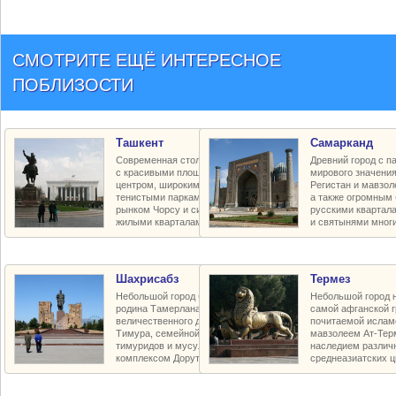
СМОТРИТЕ ЕЩЁ ИНТЕРЕСНОЕ
ПОБЛИЗОСТИ
Ташкент
Самарканд
Современная столица Узбекистана
Древний город с п
с красивыми площадями, деловым
мирового значения
центром, широкими проспектами,
Регистан и мавзол
тенистыми парками, шумным
а также огромным 
рынком Чорсу и симпатичными
русскими квартала
жилыми кварталами-махалле
и святынями многи
Шахрисабз
Термез
Небольшой город близ Самарканда
Небольшой город н
родина Тамерлана с остатками
самой афганской г
величественного дворца Амира
почитаемой ислам
Тимура, семейной усыпальницей
мавзолеем Ат-Тер
тимуридов и мусульманским
наследием различ
комплексом Дорут-Тиляват
среднеазиатских 