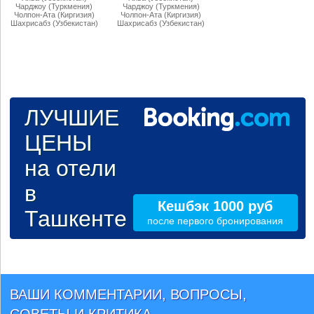
Чарджоу (Туркмения)
Чарджоу (Туркмения)
Чолпон-Ата (Киргизия)
Чолпон-Ата (Киргизия)
Шахрисабз (Узбекистан)
Шахрисабз (Узбекистан)
ЛУЧШИЕ
ЦЕНЫ
на отели
в
Кешбэк 1000 руб
Ташкенте
после первого бронирования
ВАШИ КОММЕНТАРИИ, ВОПРОСЫ,