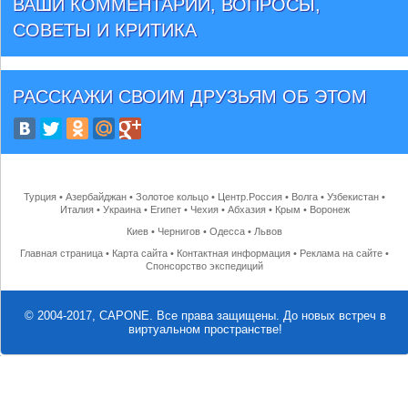
ВАШИ КОММЕНТАРИИ, ВОПРОСЫ,
СОВЕТЫ И КРИТИКА
РАССКАЖИ СВОИМ ДРУЗЬЯМ
ОБ ЭТОМ
Турция
•
Азербайджан
•
Золотое кольцо
•
Центр.Россия
•
Волга
•
Узбекистан
•
Италия
•
Украина
•
Египет
•
Чехия
•
Абхазия
•
Крым
•
Воронеж
Киев
•
Чернигов
•
Одесса
•
Львов
Главная страница
•
Карта сайта
•
Контактная информация
•
Реклама на сайте
•
Спонсорство экспедиций
© 2004-2017, CAPONE. Все права защищены.
До новых встреч в
виртуальном пространстве!