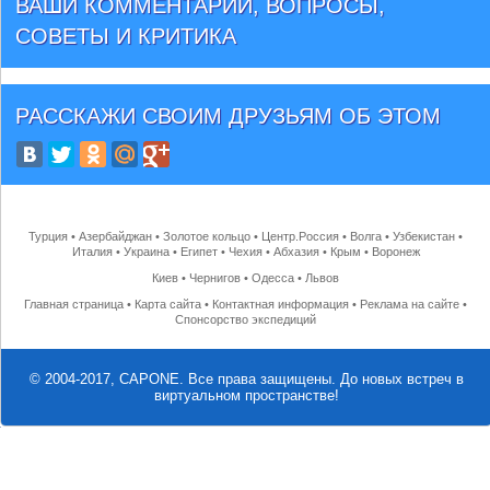
ВАШИ КОММЕНТАРИИ, ВОПРОСЫ,
СОВЕТЫ И КРИТИКА
РАССКАЖИ СВОИМ ДРУЗЬЯМ
ОБ ЭТОМ
Турция
•
Азербайджан
•
Золотое кольцо
•
Центр.Россия
•
Волга
•
Узбекистан
•
Италия
•
Украина
•
Египет
•
Чехия
•
Абхазия
•
Крым
•
Воронеж
Киев
•
Чернигов
•
Одесса
•
Львов
Главная страница
•
Карта сайта
•
Контактная информация
•
Реклама на сайте
•
Спонсорство экспедиций
© 2004-2017, CAPONE. Все права защищены.
До новых встреч в
виртуальном пространстве!