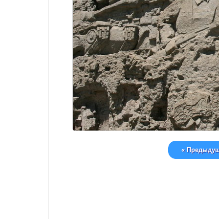
« Предыду