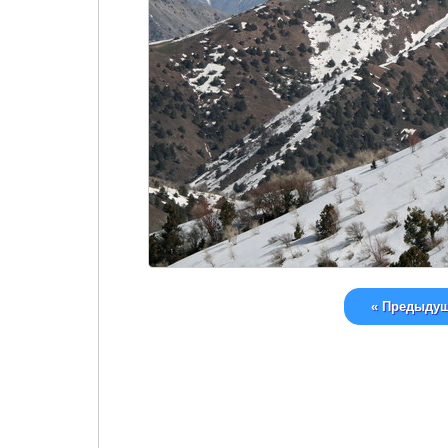
« Предыду