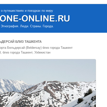
 о путешествиях и поездках по миру
 Этнография. Люди. Страны. Города.
ЬДЕРСАЙ БЛИЗ ТАШКЕНТА
рта Бельдерсай (Beldersay) близ города Ташкент
, близ города Ташкент, Узбекистан