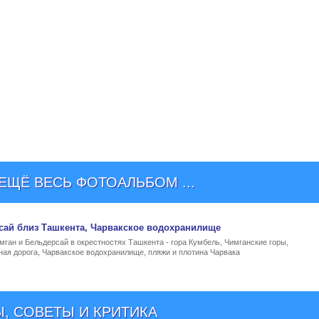
ЩЁ ВЕСЬ ФОТОАЛЬБОМ ...
сай близ Ташкента
, Чарвакское водохранилище
ган и Бельдерсай в окрестностях Ташкента - гора Кумбель, Чимганские горы,
ная дорога, Чарвакское водохранилище, пляжи и плотина Чарвака
, СОВЕТЫ И КРИТИКА