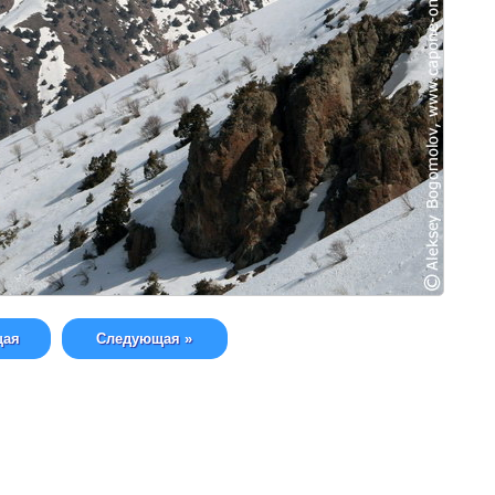
щая
Следующая »