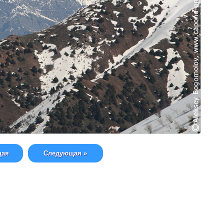
щая
Следующая »