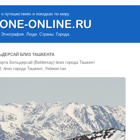
 о путешествиях и поездках по миру
 Этнография. Люди. Страны. Города.
ЬДЕРСАЙ БЛИЗ ТАШКЕНТА
рта Бельдерсай (Beldersay) близ города Ташкент
, близ города Ташкент, Узбекистан