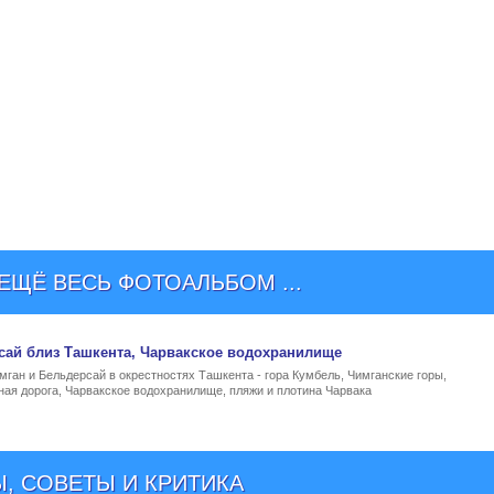
ЩЁ ВЕСЬ ФОТОАЛЬБОМ ...
сай близ Ташкента
, Чарвакское водохранилище
ган и Бельдерсай в окрестностях Ташкента - гора Кумбель, Чимганские горы,
ная дорога, Чарвакское водохранилище, пляжи и плотина Чарвака
, СОВЕТЫ И КРИТИКА