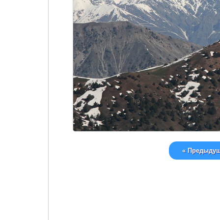
« Предыду