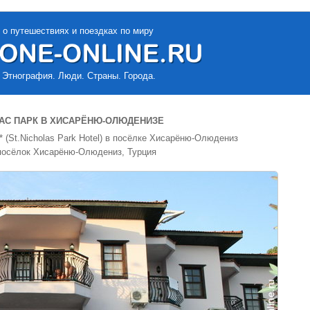
 о путешествиях и поездках по миру
 Этнография. Люди. Страны. Города.
АС ПАРК В ХИСАРЁНЮ-ОЛЮДЕНИЗЕ
 (St.Nicholas Park Hotel) в посёлке Хисарёню-Олюдениз
 посёлок Хисарёню-Олюдениз, Турция