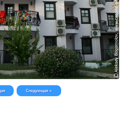
щая
Следующая »