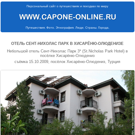
Персональный сайт о путешествиях и поездках по миру
Путешествия. Фото. Этнография. Люди. Страны. Города.
ОТЕЛЬ СЕНТ-НИХОЛАС ПАРК В ХИСАРЁНЮ-ОЛЮДЕНИЗЕ
Небольшой отель Сент-Нихолас Парк 3* (St.Nicholas Park Hotel) в
посёлке Хисарёню-Олюдениз
съёмка 15.10.2009, посёлок Хисарёню-Олюдениз, Турция