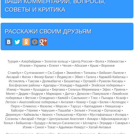
ВАШИ КОММЕНТАРИИ, ВОПРОСЫ,
СОВЕТЫ И КРИТИКА
РАССКАЖИ СВОИМ ДРУЗЬЯМ
Турция
•
Азербайджан
•
Золотое кольцо
•
Центр.Россия
•
Волга
•
Узбекистан
•
Италия
•
Украина
•
Египет
•
Чехия
•
Абхазия
•
Крым
•
Воронеж
Стамбул
•
Султанахмет
•
Св.София
•
Эминёню
•
Топкапы
•
Бейазит-Лалели
•
Аксарай
•
Фатих
•
Фенер-Балат
•
Йедикуле
•
Эйюп
•
Галата
•
Каракёй-Кабаташ
•
Истикляль
•
Таксим
•
Долмабахче
•
Бешикташ
•
Ортакёй
•
Румели-Хисары
•
Босфорские районы
•
Адалары
•
Ускюдар
•
Кадыкёй
•
Эгейское побережье
•
Измир
•
Чешме
•
Кушадасы
•
Бергама
•
Сельчук-Мериемана
•
Эфес
•
Приена
•
Милет
•
Дидим
•
Бодрум
•
Мармарис
•
Датча
•
Денизли
•
Памуккале
•
Ликийское
побережье
•
Фетхие
•
Олюдениз
•
Каякёй
•
Саклыкент
•
Тлос
•
Пынара
•
Ксанф
•
Летоон
•
Анатолийское побережье
•
Анталия
•
Кемер
•
Сиде
•
Белек
•
Аспендос
•
Перге
•
Олимпос
•
Фазелис
•
Мерсин
•
Тарсус
•
Каппадокия
•
Невшехир
•
Кайсери
•
Гёреме
•
Чавушин
•
Пашабаг
•
Зельве
•
Учхисар
•
Ортахисар
•
Деринкую
•
Каймаклы
•
Аванос
•
Гюльшехир
•
Юргюп
•
Мустафапаша
•
Ихлара
•
Соганлы
•
Аксарай
•
Нигде
•
Центральная Анатолия
•
Анкара
•
Афьонкарахисар
•
Конья
•
Бейшехир
•
Бурдур
•
Агласун-Сагалассос
•
Ыспарта
•
Эгридир
•
Сакарья
•
Изник
•
Синоп
•
Токат
•
Адыяман-Немрут
•
Хатай-Антакья