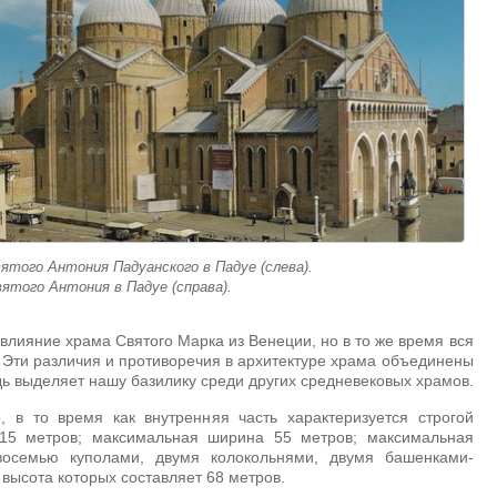
ятого Антония Падуанского в Падуе (слева).
вятого Антония в Падуе (справа).
лияние храма Святого Марка из Венеции, но в то же время вся
. Эти различия и противоречия в архитектуре храма объединены
дь выделяет нашу базилику среди других средневековых храмов.
, в то время как внутренняя часть характеризуется строгой
 115 метров; максимальная ширина 55 метров; максимальная
восемью куполами, двумя колокольнями, двумя башенками-
высота которых составляет 68 метров.