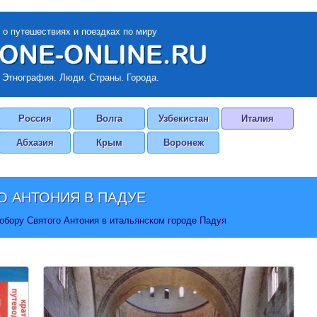
 о путешествиях и поездках по миру
 Этнография. Люди. Страны. Города.
Россия
Волга
Узбекистан
Италия
Абхазия
Крым
Воронеж
О АНТОНИЯ В ПАДУЕ
обору Святого Антония в итальянском городе Падуя