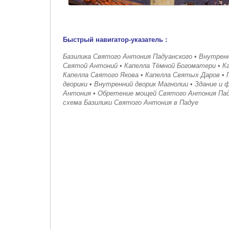
Быстрый навигатор-указатель :
Базилика Святого Антония Падуанского
•
Внутренн
Святой Антоний
•
Капелла Тёмной Богоматери
•
К
Капелла Святого Якова
•
Капелла Святых Даров
•
дворики
•
Внутренний дворик Магнолии
•
Здание и ф
Антония
•
Обретение мощей Святого Антония Пад
схема Базилики Святого Антония в Падуе