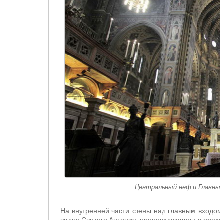
Центральный неф и Главны
На внутренней части стены над главным входом 
видно Святого Антония, проповедующего с орех