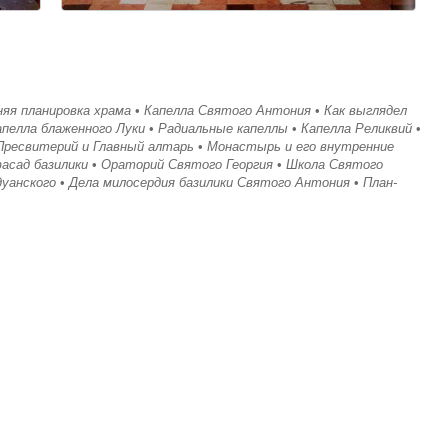
яя планировка храма
•
Капелла Святого Антония
•
Как выглядел
апелла блаженного Луки
•
Радиальные капеллы
•
Капелла Реликвий
•
Пресвитерий и Главный алтарь
•
Монастырь и его внутренние
асад базилики
•
Ораторий Святого Георгия
•
Школа Святого
уанского
•
Дела милосердия базилики Святого Антония
•
План-