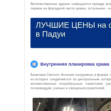
Величественное здание освещается прежде вс
первое на фасадной части храма, остальные - н
ЛУЧШИЕ ЦЕНЫ на о
в Падуи
Внутренняя планировка храма
Базилика Святого Антония сооружена в форме ла
из которых соединяются за центральным алтар
множественные погребальные памятники (з
полководцев, ученых и священнослужителей.