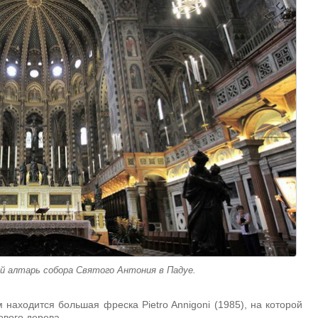
й алтарь собора Святого Антония в Падуе.
находится большая фреска Pietro Annigoni (1985), на которой
ового дерева.