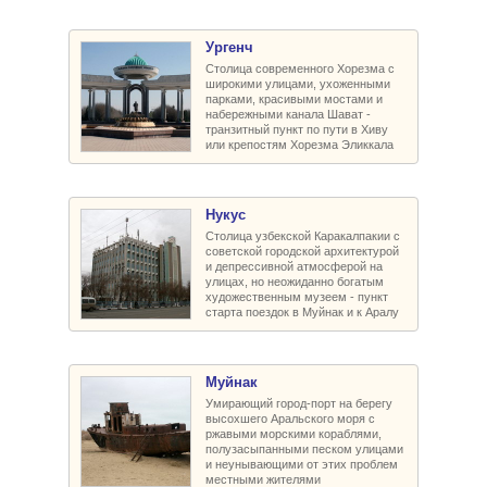
Ургенч
Столица современного Хорезма с
широкими улицами, ухоженными
парками, красивыми мостами и
набережными канала Шават -
транзитный пункт по пути в Хиву
или крепостям Хорезма Эликкала
Нукус
Столица узбекской Каракалпакии с
советской городской архитектурой
и депрессивной атмосферой на
улицах, но неожиданно богатым
художественным музеем - пункт
старта поездок в Муйнак и к Аралу
Муйнак
Умирающий город-порт на берегу
высохшего Аральского моря с
ржавыми морскими кораблями,
полузасыпанными песком улицами
и неунывающими от этих проблем
местными жителями