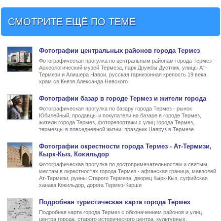
СМОТРИТЕ ЕЩЁ ПО ТЕМЕ
Фото
графии
центральных районов города Термез
Фотографическая прогулка по центральным районам города Термез -
Археологический музей Термеза, парк Дружбы Дустлик, улицы Ат-
Термези и Алишера Навои, русская гарнизонная крепость 19 века,
храм св.Князя Александа Невского
Фото
графии
базар в городе Термез и жители города
Фотографическая прогулка по базару города Термез - рынок
Юбилейный, продавцы и покупатели на базаре в городе Термез,
жители города Термез, фоторепортажи с улиц города Термез,
термезцы в повседневной жизни, праздник Навруз в Термезе
Фото
графии
окрестности города Термез
- Ат-Термизи,
Кырк-Кыз, Кокильдор
Фотографическая прогулка по достопримечательностям и святым
местам в окрестностях города Термез - афганская граница, мавзолей
Ат-Термизи, руины Старого Термеза, дворец Кырк-Кыз, суфийская
ханака Кокильдор, дорога Термез-Карши
Подробная туристическая
карта города Термез
Подробная карта города Термез с обозначением районов и улиц
центра города, старого исторического центра, культурных,