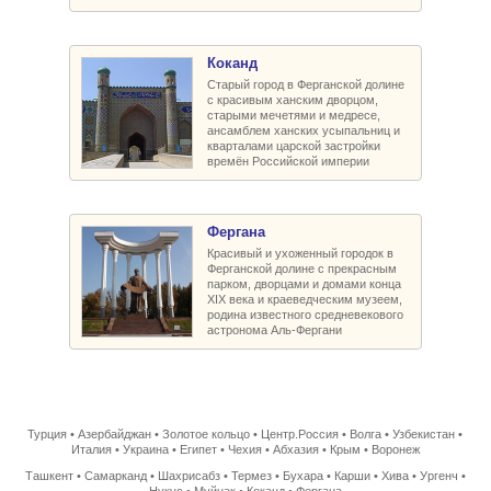
Коканд
Старый город в Ферганской долине
с красивым ханским дворцом,
старыми мечетями и медресе,
ансамблем ханских усыпальниц и
кварталами царской застройки
времён Российской империи
Фергана
Красивый и ухоженный городок в
Ферганской долине с прекрасным
парком, дворцами и домами конца
XIX века и краеведческим музеем,
родина известного средневекового
астронома Аль-Фергани
Турция
•
Азербайджан
•
Золотое кольцо
•
Центр.Россия
•
Волга
•
Узбекистан
•
Италия
•
Украина
•
Египет
•
Чехия
•
Абхазия
•
Крым
•
Воронеж
Ташкент
•
Самарканд
•
Шахрисабз
•
Термез
•
Бухара
•
Карши
•
Хива
•
Ургенч
•