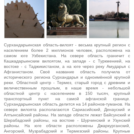
Сурхандарьинская область-вилоят - весьма крупный регион с
населением более 2 миллионов человек, расположена на
самом юге Узбекистана. На севере область граничит с
Кашкадарьинским вилоятом, на западе - с Туркменией, на
востоке - с Таджикистаном, а на юге через реку Амударья с
Афганистаном. Своё название область получила от
исторического региона Сурхандарья и одноимённой крупной
реки. Областной центр - Термез, старый город с древним и
величественным прошлым, в наше время - небольшой
областной центр с населением в 150 тысяч, крупный
транспортный пункт на самой афганской границе.
Сурхандарьинская область делится на 14 районов-туманов. На
севере вилоята располагаются Сариасийский, Денауский и
Алтынсайский районы. На западе области лежат Байсунский и
Шерабадский районы, на востоке - Шурчинский и Узунский
районы. На юге области расположены Джаркурганский,
Ангорский, Музрабадский и Термезский районы. Крупные