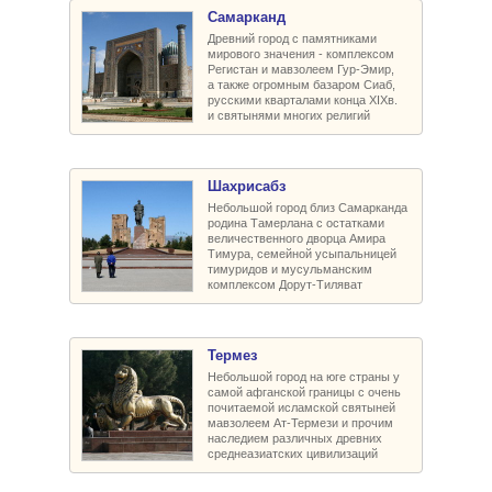
Самарканд
Древний город с памятниками
мирового значения - комплексом
Регистан и мавзолеем Гур-Эмир,
а также огромным базаром Сиаб,
русскими кварталами конца XIXв.
и святынями многих религий
Шахрисабз
Небольшой город близ Самарканда
родина Тамерлана с остатками
величественного дворца Амира
Тимура, семейной усыпальницей
тимуридов и мусульманским
комплексом Дорут-Тиляват
Термез
Небольшой город на юге страны у
самой афганской границы с очень
почитаемой исламской святыней
мавзолеем Ат-Термези и прочим
наследием различных древних
среднеазиатских цивилизаций