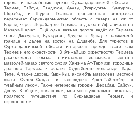
города и населённые пункты Сурхандарьинской области -
Термез, Байсун, Бандихон, Денау, Джаркурган, Кумкурган,
Шерабад и Шурчи. Главная транспортная автотрасса
пересекает Сурхандарьинскую область с севера на юг от
Карши, через Шерабад до Термеза и далее в Афганистан на
Мазари-Шариф. Ещё одна важная дорога ведёт от Термеза
через Джакурган, Кумкурган, Джурчи и Денау к таджикской
границе и далее на восток на Душанбе. Для туристов в
Сурхандарьинской области интересен прежде всего сам
Термез и его окрестности. В ближайших окрестностях Термеза
расположена весьма почитаемая исламская святыня
мавзолей-мазар святого суфия Хаккима Ат-Термизи, городище
древнего Термеза и остатки буддийского монастыря Кара-
Тепе. А также дворец Кырк-Кыз, ансамбль мавзолеев местной
знати Султан-Саодат и заповедник Арал-Пайгамбар с
тугайным лесом. Также интересны городки Шерабад, Байсун,
Денау. В-общем, желаю вам, мои многоуважаемые читатели,
приятного путешествия по Сурхандарье, Термезу и
окрестностям...