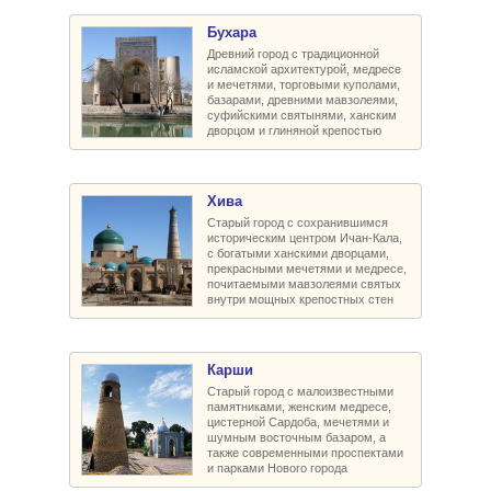
Бухара
Древний город с традиционной
исламской архитектурой, медресе
и мечетями, торговыми куполами,
базарами, древними мавзолеями,
суфийскими святынями, ханским
дворцом и глиняной крепостью
Хива
Старый город с сохранившимся
историческим центром Ичан-Кала,
с богатыми ханскими дворцами,
прекрасными мечетями и медресе,
почитаемыми мавзолеями святых
внутри мощных крепостных стен
Карши
Старый город с малоизвестными
памятниками, женским медресе,
цистерной Сардоба, мечетями и
шумным восточным базаром, а
также современными проспектами
и парками Нового города