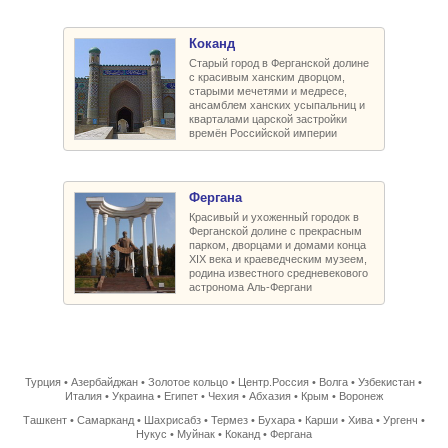
Коканд
Старый город в Ферганской долине
с красивым ханским дворцом,
старыми мечетями и медресе,
ансамблем ханских усыпальниц и
кварталами царской застройки
времён Российской империи
Фергана
Красивый и ухоженный городок в
Ферганской долине с прекрасным
парком, дворцами и домами конца
XIX века и краеведческим музеем,
родина известного средневекового
астронома Аль-Фергани
Турция
•
Азербайджан
•
Золотое кольцо
•
Центр.Россия
•
Волга
•
Узбекистан
•
Италия
•
Украина
•
Египет
•
Чехия
•
Абхазия
•
Крым
•
Воронеж
Ташкент
•
Самарканд
•
Шахрисабз
•
Термез
•
Бухара
•
Карши
•
Хива
•
Ургенч
•
Нукус
•
Муйнак
•
Коканд
•
Фергана