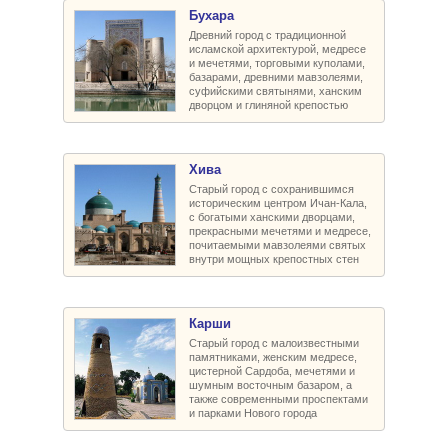
Бухара
Древний город с традиционной
исламской архитектурой, медресе
и мечетями, торговыми куполами,
базарами, древними мавзолеями,
суфийскими святынями, ханским
дворцом и глиняной крепостью
Хива
Старый город с сохранившимся
историческим центром Ичан-Кала,
с богатыми ханскими дворцами,
прекрасными мечетями и медресе,
почитаемыми мавзолеями святых
внутри мощных крепостных стен
Карши
Старый город с малоизвестными
памятниками, женским медресе,
цистерной Сардоба, мечетями и
шумным восточным базаром, а
также современными проспектами
и парками Нового города