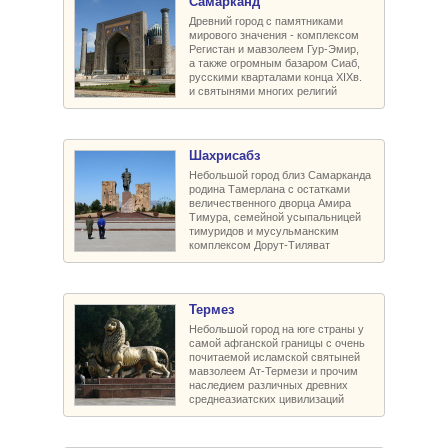
Самарканд
Древний город с памятниками
мирового значения - комплексом
Регистан и мавзолеем Гур-Эмир,
а также огромным базаром Сиаб,
русскими кварталами конца XIXв.
и святынями многих религий
Шахрисабз
Небольшой город близ Самарканда
родина Тамерлана с остатками
величественного дворца Амира
Тимура, семейной усыпальницей
тимуридов и мусульманским
комплексом Дорут-Тиляват
Термез
Небольшой город на юге страны у
самой афганской границы с очень
почитаемой исламской святыней
мавзолеем Ат-Термези и прочим
наследием различных древних
среднеазиатских цивилизаций