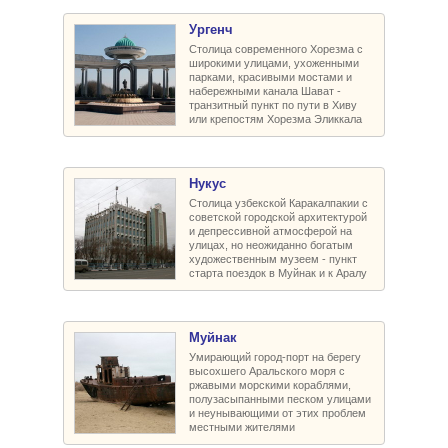
Ургенч
Столица современного Хорезма с
широкими улицами, ухоженными
парками, красивыми мостами и
набережными канала Шават -
транзитный пункт по пути в Хиву
или крепостям Хорезма Эликкала
Нукус
Столица узбекской Каракалпакии с
советской городской архитектурой
и депрессивной атмосферой на
улицах, но неожиданно богатым
художественным музеем - пункт
старта поездок в Муйнак и к Аралу
Муйнак
Умирающий город-порт на берегу
высохшего Аральского моря с
ржавыми морскими кораблями,
полузасыпанными песком улицами
и неунывающими от этих проблем
местными жителями