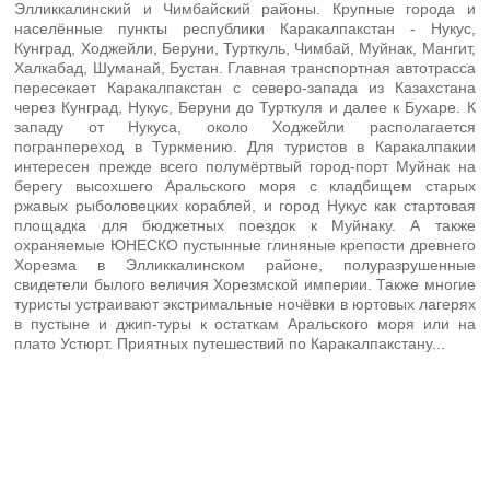
Элликкалинский и Чимбайский районы. Крупные города и
населённые пункты республики Каракалпакстан - Нукус,
Кунград, Ходжейли, Беруни, Турткуль, Чимбай, Муйнак, Мангит,
Халкабад, Шуманай, Бустан. Главная транспортная автотрасса
пересекает Каракалпакстан с северо-запада из Казахстана
через Кунград, Нукус, Беруни до Турткуля и далее к Бухаре. К
западу от Нукуса, около Ходжейли располагается
погранпереход в Туркмению. Для туристов в Каракалпакии
интересен прежде всего полумёртвый город-порт Муйнак на
берегу высохшего Аральского моря с кладбищем старых
ржавых рыболовецких кораблей, и город Нукус как стартовая
площадка для бюджетных поездок к Муйнаку. А также
охраняемые ЮНЕСКО пустынные глиняные крепости древнего
Хорезма в Элликкалинском районе, полуразрушенные
свидетели былого величия Хорезмской империи. Также многие
туристы устраивают экстримальные ночёвки в юртовых лагерях
в пустыне и джип-туры к остаткам Аральского моря или на
плато Устюрт. Приятных путешествий по Каракалпакстану...