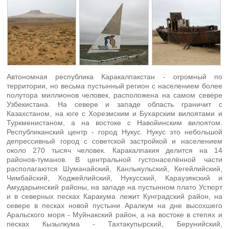
Автономная республика Каракалпакстан - огромный по
территории, но весьма пустынный регион с населением более
полутора миллионов человек, расположена на самом севере
Узбекистана. На севере и западе область граничит с
Казахстаном, на юге с Хорезмским и Бухарским вилоятами и
Туркменистаном, а на востоке с Навойинским вилоятом.
Республиканский центр - город Нукус. Нукус это небольшой
депрессивный город с советской застройкой и населением
около 270 тысяч человек. Каракалпакия делится на 14
районов-туманов. В центральной густонаселённой части
располагаются Шуманайский, Канлыкульский, Кегейлийский,
Чимбайский, Ходжейлийский, Нукусский, Караузякский и
Амударьинский районы, на западе на пустынном плато Устюрт
и в северных песках Каракума лежит Кунградский район, на
севере в песках новой пустыни Аралкум на дне высохшего
Аральского моря - Муйнакский район, а на востоке в степях и
песках Кызылкума - Тахтакупырский, Берунийский,