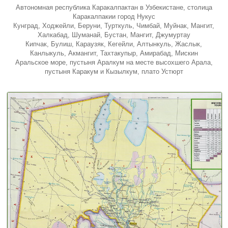
Автономная республика Каракалпактан в Узбекистане, столица
Каракалпакии город Нукус
Кунград, Ходжейли, Беруни, Турткуль, Чимбай, Муйнак, Мангит,
Халкабад, Шуманай, Бустан, Мангит, Джумуртау
Кипчак, Булиш, Караузяк, Кегейли, Алтынкуль, Жаслык,
Канлыкуль, Акмангит, Тахтакупыр, Амирабад, Мискин
Аральское море, пустыня Аралкум на месте высохшего Арала,
пустыня Каракум и Кызылкум, плато Устюрт