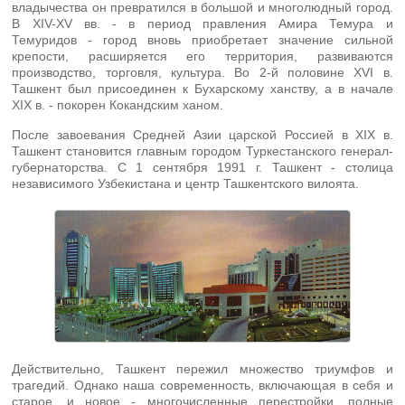
владычества он превратился в большой и многолюдный город.
В XIV-XV вв. - в период правления Амира Темура и
Темуридов - город вновь приобретает значение сильной
крепости, расширяется его территория, развиваются
производство, торговля, культура. Во 2-й половине XVI в.
Ташкент был присоединен к Бухарскому ханству, а в начале
XIX в. - покорен Кокандским ханом.
После завоевания Средней Азии царской Россией в XIX в.
Ташкент становится главным городом Туркестанского генерал-
губернаторства. С 1 сентября 1991 г. Ташкент - столица
независимого Узбекистана и центр Ташкентского вилоята.
Действительно, Ташкент пережил множество триумфов и
трагедий. Однако наша современность, включающая в себя и
старое, и новое - многочисленные перестройки, полные