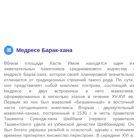
Медресе Барак-хана
Вблизи площади Хасти Имом находится один из
замечательных памятников средневекового зодчества -
медресе Барак-хана, которое своей планировкой значительно
отличается от традиционных строений такого рода. По сути,
оно представляет собой комплекс построек, состоящий из
медресе и двух встроенных в него мавзолеев,
сформированных в несколько этапов в течение XV-XVI вв.
Первым из них был мавзолей «Безымянный» в восточной
части сегодняшнего комплекса. Вторым - двухкупольный
мавзолей-ханака, построенный в 1530 г. в честь правителя
Ташкента Суюндж-хана Шейбани (первого правителя
Ташкентского удела из узбекской династии Шейбанидов). Он
был богато украшен резьбой и позолотой, однако с течением
времени претерпел множество перестроек. В середине XVI в.