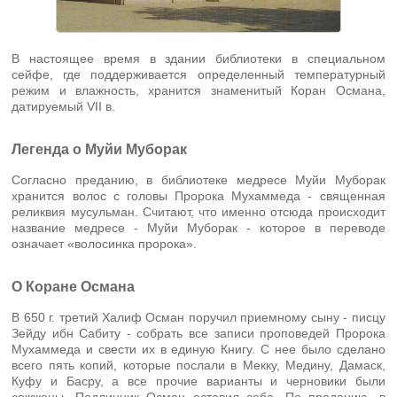
В настоящее время в здании библиотеки в специальном
сейфе, где поддерживается определенный температурный
режим и влажность, хранится знаменитый Коран Османа,
датируемый VII в.
Легенда о Муйи Муборак
Согласно преданию, в библиотеке медресе Муйи Муборак
хранится волос с головы Пророка Мухаммеда - священная
реликвия мусульман. Считают, что именно отсюда происходит
название медресе - Муйи Муборак - которое в переводе
означает «волосинка пророка».
О Коране Османа
В 650 г. третий Халиф Осман поручил приемному сыну - писцу
Зейду ибн Сабиту - собрать все записи проповедей Пророка
Мухаммеда и свести их в единую Книгу. С нее было сделано
всего пять копий, которые послали в Мекку, Медину, Дамаск,
Куфу и Басру, а все прочие варианты и черновики были