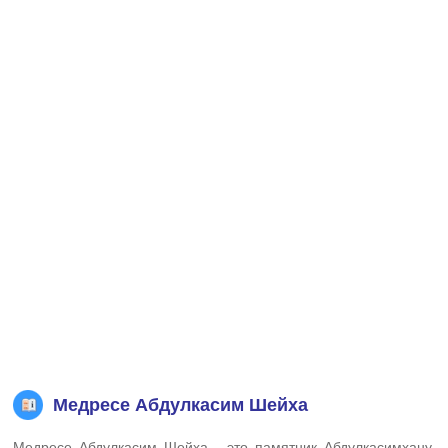
Медресе Абдулкасим Шейха
Медресе Абдулкасим Шейха - это памятник Абдулкасимхану,