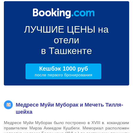
ЛУЧШИЕ ЦЕНЫ на
отели
в Ташкенте
Кешбэк 1000 руб
после первого бронирования
Медресе Муйи Муборак и Мечеть Тилля-
шейха
Медресе Муйи Муборак было построено в XVIII в. кокандским
правителем Мирза Ахмедом Кушбеги. Мемориал расположен