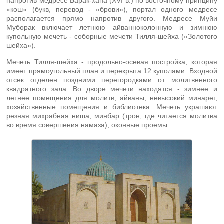
напротив медресе Барак-хана (XVI в.) по восточному принципу
«кош» (букв, перевод - «брови»), портал одного медресе
располагается прямо напротив другого. Медресе Муйи
Муборак включает летнюю айванноколонную и зимнюю
купольную мечеть - соборные мечети Тилля-шейха («Золотого
шейха»).
Мечеть Тилля-шейха - продольно-осевая постройка, которая
имеет прямоугольный план и перекрыта 12 куполами. Входной
отсек отделен поздними перегородками от молитвенного
квадратного зала. Во дворе мечети находятся - зимнее и
летнее помещения для молитв, айваны, невысокий минарет,
хозяйственные помещения и библиотека. Мечеть украшают
резная михрабная ниша, минбар (трон, где читается молитва
во время совершения намаза), оконные проемы.