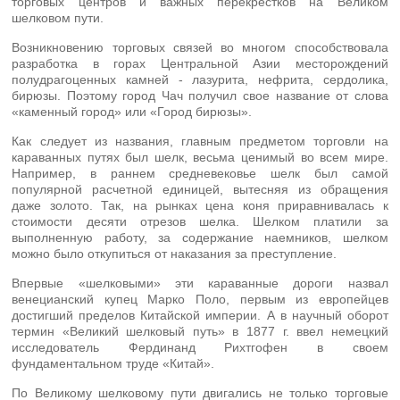
торговых центров и важных перекрестков на Великом
шелковом пути.
Возникновению торговых связей во многом способствовала
разработка в горах Центральной Азии месторождений
полудрагоценных камней - лазурита, нефрита, сердолика,
бирюзы. Поэтому город Чач получил свое название от слова
«каменный город» или «Город бирюзы».
Как следует из названия, главным предметом торговли на
караванных путях был шелк, весьма ценимый во всем мире.
Например, в раннем средневековье шелк был самой
популярной расчетной единицей, вытесняя из обращения
даже золото. Так, на рынках цена коня приравнивалась к
стоимости десяти отрезов шелка. Шелком платили за
выполненную работу, за содержание наемников, шелком
можно было откупиться от наказания за преступление.
Впервые «шелковыми» эти караванные дороги назвал
венецианский купец Марко Поло, первым из европейцев
достигший пределов Китайской империи. А в научный оборот
термин «Великий шелковый путь» в 1877 г. ввел немецкий
исследователь Фердинанд Рихтгофен в своем
фундаментальном труде «Китай».
По Великому шелковому пути двигались не только торговые