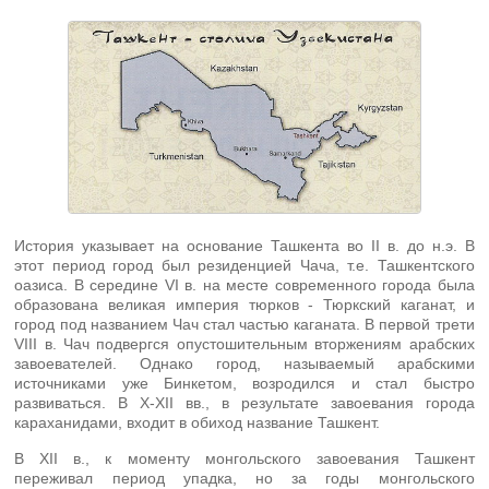
История указывает на основание Ташкента во II в. до н.э. В
этот период город был резиденцией Чача, т.е. Ташкентского
оазиса. В середине VI в. на месте современного города была
образована великая империя тюрков - Тюркский каганат, и
город под названием Чач стал частью каганата. В первой трети
VIII в. Чач подвергся опустошительным вторжениям арабских
завоевателей. Однако город, называемый арабскими
источниками уже Бинкетом, возродился и стал быстро
развиваться. В Х-ХII вв., в результате завоевания города
караханидами, входит в обиход название Ташкент.
В XII в., к моменту монгольского завоевания Ташкент
переживал период упадка, но за годы монгольского