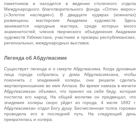
памятников и находится в ведении столичного отдела
Международного благотворительного фонда «Олтин мерос»
(«Золотое наследие»). В двадцати худжрах (комнатах)
размещены мастерские Академии художеств. Здесь
занимаются народные мастера, среди которых много
знаменитостей, членов творческого объединения Академии
художеств Узбекистана, участники и призеры республиканских,
региональных, международных выставок.
Легенда об Абдулкасиме
Существует легенда и о смерти Абдулкасима. Когда духовные
лица города собрались у дома Абдулкасимхана, чтобы
покончить с эпидемией холеры, они решили сделать
жертвоприношение во имя Аллаха. Во время намаза в мечети
Абдулкасимхан объявил, что принял на себя беду, которая
постигла его народ. На общей молитве он предвещал, что
эпидемия холеры скоро уйдет из города. 4 июля 1892 г.
Абдулкасимхан отдал Богу душу. Бесчисленная толпа горожан
проводила его в последний путь. На следующий день
прекратилась и холера.