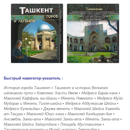
Быстрый навигатор-указатель :
История города Ташкент
•
Ташкент в истории Великого
шёлкового пути
•
Комплекс Хасти Имом
•
Медресе Барак-хана
•
Мавзолей Каффаль аш-Шаши
•
Мечеть Намазгох
•
Медресе Муйи
Муборак и Мечеть Тилля-шейха
•
Медресе Абдулкасим Шейха
•
Медресе Кукельдаш
•
Джума мечеть
•
Мавзолей Шейха Хавенди
ат-Тахура
•
Мавзолей Юнус-хана
•
Мавзолей Калдыргач-бия
•
Ансамбль Занги-ата
•
Мавзолей Занги-ата
•
Мечеть Занги-ата
•
Мавзолей Шейха Зайнутдина
•
Площадь Мустакиллик
•
Ташкентские куранты
•
Музей истории Темуридов
•