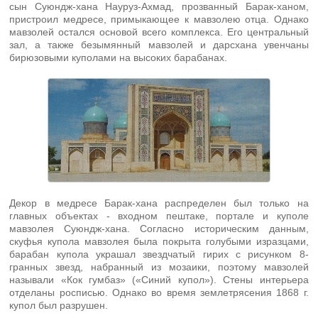
сын Суюндж-хана Науруз-Ахмад, прозванный Барак-ханом,
пристроил медресе, примыкающее к мавзолею отца. Однако
мавзолей остался основой всего комплекса. Его центральный
зал, а также безымянный мавзолей и дарсхана увенчаны
бирюзовыми куполами на высоких барабанах.
Декор в медресе Барак-хана распределен был только на
главных объектах - входном пештаке, портале и куполе
мавзолея Суюндж-хана. Согласно историческим данным,
скуфья купола мавзолея была покрыта голубыми изразцами,
барабан купола украшал звездчатый гирих с рисунком 8-
гранных звезд, набранный из мозаики, поэтому мавзолей
называли «Кок гумбаз» («Синий купол»). Стены интерьера
отделаны росписью. Однако во время землетрясения 1868 г.
купол был разрушен.