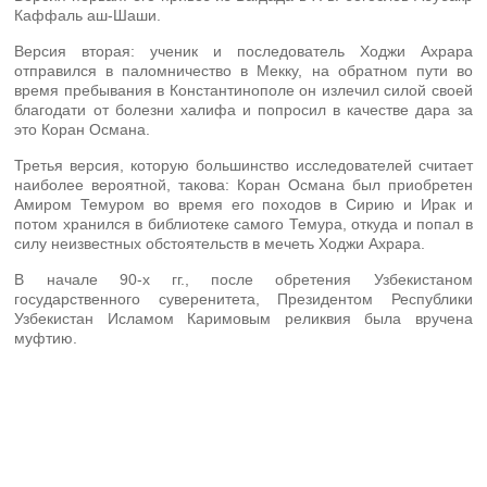
Каффаль аш-Шаши.
Версия вторая: ученик и последователь Ходжи Ахрара
отправился в паломничество в Мекку, на обратном пути во
время пребывания в Константинополе он излечил силой своей
благодати от болезни халифа и попросил в качестве дара за
это Коран Османа.
Третья версия, которую большинство исследователей считает
наиболее вероятной, такова: Коран Османа был приобретен
Амиром Темуром во время его походов в Сирию и Ирак и
потом хранился в библиотеке самого Темура, откуда и попал в
силу неизвестных обстоятельств в мечеть Ходжи Ахрара.
В начале 90-х гг., после обретения Узбекистаном
государственного суверенитета, Президентом Республики
Узбекистан Исламом Каримовым реликвия была вручена
муфтию.