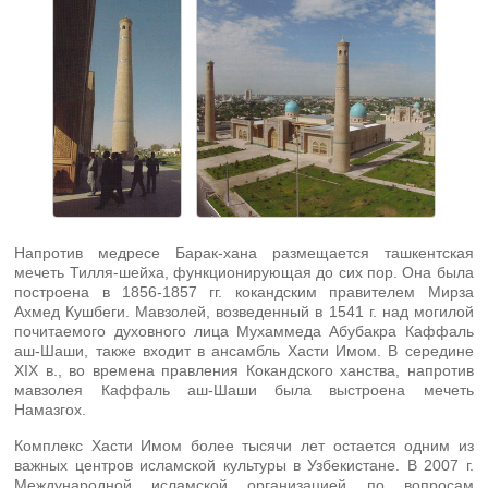
Напротив медресе Барак-хана размещается ташкентская
мечеть Тилля-шейха, функционирующая до сих пор. Она была
построена в 1856-1857 гг. кокандским правителем Мирза
Ахмед Кушбеги. Мавзолей, возведенный в 1541 г. над могилой
почитаемого духовного лица Мухаммеда Абубакра Каффаль
аш-Шаши, также входит в ансамбль Хасти Имом. В середине
XIX в., во времена правления Кокандского ханства, напротив
мавзолея Каффаль аш-Шаши была выстроена мечеть
Намазгох.
Комплекс Хасти Имом более тысячи лет остается одним из
важных центров исламской культуры в Узбекистане. В 2007 г.
Международной исламской организацией по вопросам