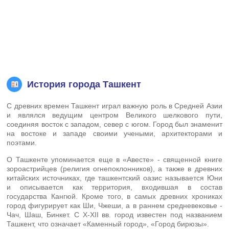
История города Ташкент
С древних времен Ташкент играл важную роль в Средней Азии
и являлся ведущим центром Великого шелкового пути,
соединяя восток с западом, север с югом. Город был знаменит
на востоке и западе своими учеными, архитекторами и
поэтами.
О Ташкенте упоминается еще в «Авесте» - священной книге
зороастрийцев (религия огнепоклонников), а также в древних
китайских источниках, где ташкентский оазис называется Юни
и описывается как территория, входившая в состав
государства Кангюй. Кроме того, в самых древних хрониках
город фигурирует как Ши, Чжеши, а в раннем средневековье -
Чач, Шаш, Бинкет. С Х-ХII вв. город известен под названием
Ташкент, что означает «Каменный город», «Город бирюзы».