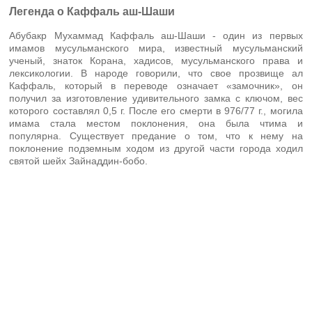
Легенда о Каффаль аш-Шаши
Абубакр Мухаммад Каффаль аш-Шаши - один из первых
имамов мусульманского мира, известный мусульманский
ученый, знаток Корана, хадисов, мусульманского права и
лексикологии. В народе говорили, что свое прозвище ал
Каффаль, который в переводе означает «замочник», он
получил за изготовление удивительного замка с ключом, вес
которого составлял 0,5 г. После его смерти в 976/77 г., могила
имама стала местом поклонения, она была чтима и
популярна. Существует предание о том, что к нему на
поклонение подземным ходом из другой части города ходил
святой шейх Зайнаддин-бобо.