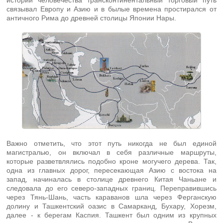
истории человечества трансконтинентальный торговый путь
связывал Европу и Азию и в былые времена простирался от
античного Рима до древней столицы Японии Нары.
Важно отметить, что этот путь никогда не был единой
магистралью, он включал в себя различные маршруты,
которые разветвлялись подобно кроне могучего дерева. Так,
одна из главных дорог, пересекающая Азию с востока на
запад, начиналась в столице древнего Китая Чаньане и
следовала до его северо-западных границ. Переправившись
через Тянь-Шань, часть караванов шла через Ферганскую
долину и Ташкентский оазис в Самарканд, Бухару, Хорезм,
далее - к берегам Каспия. Ташкент был одним из крупных