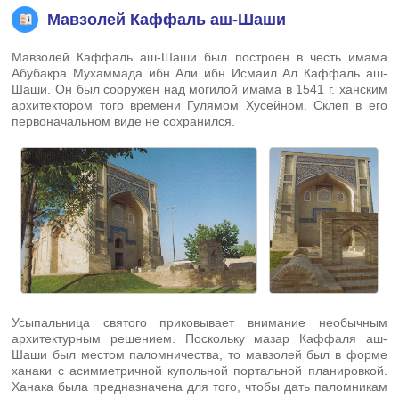
Мавзолей Каффаль аш-Шаши
Мавзолей Каффаль аш-Шаши был построен в честь имама
Абубакра Мухаммада ибн Али ибн Исмаил Ал Каффаль аш-
Шаши. Он был сооружен над могилой имама в 1541 г. ханским
архитектором того времени Гулямом Хусейном. Склеп в его
первоначальном виде не сохранился.
Усыпальница святого приковывает внимание необычным
архитектурным решением. Поскольку мазар Каффаля аш-
Шаши был местом паломничества, то мавзолей был в форме
ханаки с асимметричной купольной портальной планировкой.
Ханака была предназначена для того, чтобы дать паломникам