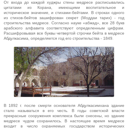
От входа до каждой худжры стены медресе расписывались
цитатами из Корана, имеющими воспитательное и
историческое значение, и стихами-бейтами. В строках одного
из стихов-бейтов зашифрован секрет (Моддаи тарих) - год
строительства медресе. Согласно науке «абжад», все 28 букв
арабского алфавита соответствуют определенным цифрам.
Расшифровывая все буквы четвертой строчки бейта в медресе
Абдулкасима, определяется год его строительства - 1849.
В 1892 г. после смерти основателя Абдулкасимхана здание
стало называться в его честь. В годы советской власти
прекрасные сооружения комплекса были снесены, но здание
медресе чудом сохранилось. В настоящее время медресе
входит в число охраняемых государством исторических