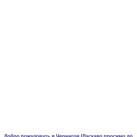
Добро пожаловать в Чернигов (Ласкаво просимо до