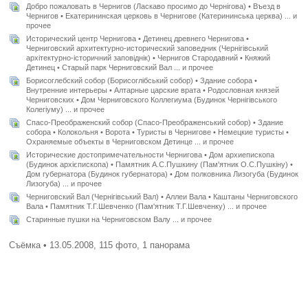
Добро пожаловать в Чернигов (Ласкаво просимо до Чернiгова) • Въезд в
Чернигов • Екатерининская церковь в Чернигове (Катерининська церква) ... и
прочее
Исторический центр Чернигова • Детинец древнего Чернигова •
Черниговский архитектурно-исторический заповедник (Чернiгiвський
архiтектурно-iсторичний заповiднiк) • Чернигов Стародавний • Княжий
Детинец • Старый парк Черниговский Вал ... и прочее
Борисоглебский собор (Борисоглiбський собор) • Здание собора •
Внутренние интерьеры • Алтарные царские врата • Родословная князей
Черниговских • Дом Черниговского Коллегиума (Будинок Чернiгiвського
Колегiуму) ... и прочее
Спасо-Преображенский собор (Спасо-Преображенський собор) • Здание
собора • Колокольня • Ворота • Туристы в Чернигове • Немецкие туристы •
Охраняемые объекты в Черниговском Детинце ... и прочее
Исторические достопримечательности Чернигова • Дом архиепископа
(Будинок архiєпископа) • Памятник А.С.Пушкину (Пам'ятник О.С.Пушкiну) •
Дом губернатора (Будинок губернатора) • Дом полковника Лизогуба (Будинок
Лизогуба) ... и прочее
Черниговский Вал (Чернiгiвський Вал) • Аллеи Вала • Каштаны Черниговского
Вала • Памятник Т.Г.Шевченко (Пам'ятник Т.Г.Шевченку) ... и прочее
Старинные пушки на Черниговском Валу ... и прочее
Съёмка • 13.05.2008, 115 фото, 1 панорама