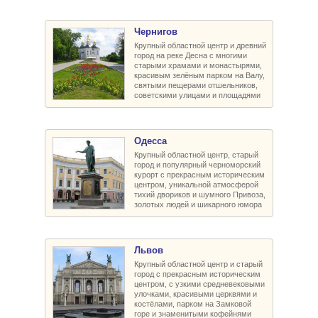
Чернигов
Крупный областной центр и древний
город на реке Десна с многими
старыми храмами и монастырями,
красивым зелёным парком на Валу,
святыми пещерами отшельников,
советскими улицами и площадями
Одесса
Крупный областной центр, старый
город и популярный черноморский
курорт с прекрасным историческим
центром, уникальной атмосферой
тихий двориков и шумного Привоза,
золотых людей и шикарного юмора
Львов
Крупный областной центр и старый
город с прекрасным историческим
центром, с узкими средневековыми
улочками, красивыми церквями и
костёлами, парком на Замковой
горе и знаменитыми кофейнями