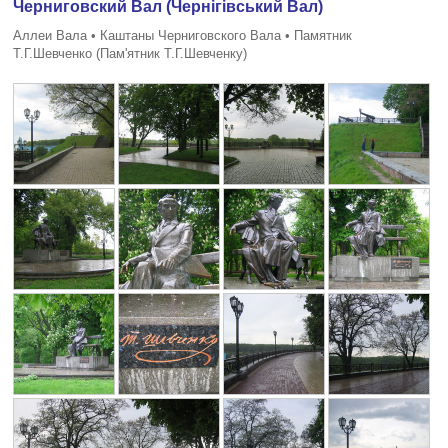
Черниговский Вал (Чернiгiвський Вал)
Аллеи Вала • Каштаны Черниговского Вала • Памятник
Т.Г.Шевченко (Пам'ятник Т.Г.Шевченку)