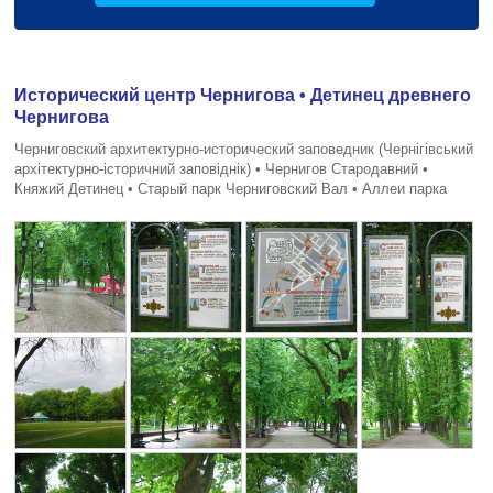
Исторический центр Чернигова • Детинец древнего
Чернигова
Черниговский архитектурно-исторический заповедник (Чернiгiвський
архiтектурно-iсторичний заповiднiк) • Чернигов Стародавний •
Княжий Детинец • Старый парк Черниговский Вал • Аллеи парка