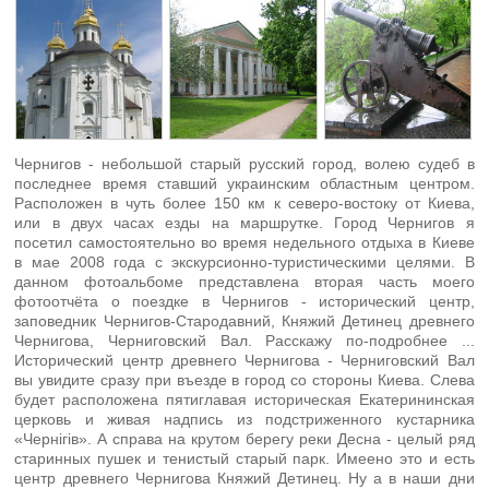
Чернигов - небольшой старый русский город, волею судеб в
последнее время ставший украинским областным центром.
Расположен в чуть более 150 км к северо-востоку от Киева,
или в двух часах езды на маршрутке. Город Чернигов я
посетил самостоятельно во время недельного отдыха в Киеве
в мае 2008 года с экскурсионно-туристическими целями. В
данном фотоальбоме представлена вторая часть моего
фотоотчёта о поездке в Чернигов - исторический центр,
заповедник Чернигов-Стародавний, Княжий Детинец древнего
Чернигова, Черниговский Вал. Расскажу по-подробнее ...
Исторический центр древнего Чернигова - Черниговский Вал
вы увидите сразу при въезде в город со стороны Киева. Слева
будет расположена пятиглавая историческая Екатерининская
церковь и живая надпись из подстриженного кустарника
«Чернiгiв». А справа на крутом берегу реки Десна - целый ряд
старинных пушек и тенистый старый парк. Имеено это и есть
центр древнего Чернигова Княжий Детинец. Ну а в наши дни