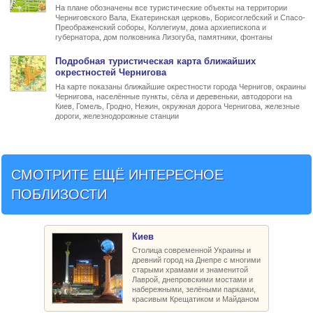
На плане обозначены все туристические объекты на территории
Черниговского Вала, Екатеринская церковь, Борисоглебский и Спасо-
Преображенский соборы, Коллегиум, дома архиепископа и
губернатора, дом полковника Лизогуба, памятники, фонтаны
Подробная туристическая
карта ближайших
окрестностей Чернигова
На карте показаны ближайшие окрестности города Чернигов, окраины
Чернигова, населённые пункты, сёла и деревеньки, автодороги на
Киев, Гомель, Гродно, Нежин, окружная дорога Чернигова, железные
дороги, железнодорожные станции
СМОТРИТЕ ЕЩЁ ИНТЕРЕСНОЕ
ПОБЛИЗОСТИ
Киев
Столица современной Украины и
древний город на Днепре с многими
старыми храмами и знаменитой
Лаврой, днепровскими мостами и
набережными, зелёными парками,
красивым Крещатиком и Майданом