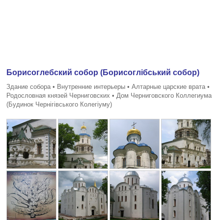
Борисоглебский собор (Борисоглiбський собор)
Здание собора • Внутренние интерьеры • Алтарные царские врата •
Родословная князей Черниговских • Дом Черниговского Коллегиума
(Будинок Чернiгiвського Колегiуму)