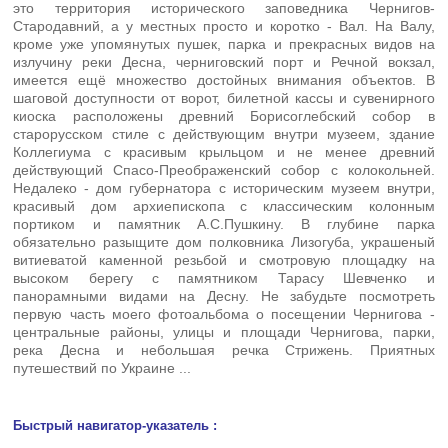
это территория исторического заповедника Чернигов-
Стародавний, а у местных просто и коротко - Вал. На Валу,
кроме уже упомянутых пушек, парка и прекрасных видов на
излучину реки Десна, черниговский порт и Речной вокзал,
имеется ещё множество достойных внимания объектов. В
шаговой доступности от ворот, билетной кассы и сувенирного
киоска расположены древний Борисоглебский собор в
старорусском стиле с действующим внутри музеем, здание
Коллегиума с красивым крыльцом и не менее древний
действующий Спасо-Преображенский собор с колокольней.
Недалеко - дом губернатора с историческим музеем внутри,
красивый дом архиепископа с классическим колонным
портиком и памятник А.С.Пушкину. В глубине парка
обязательно разыщите дом полковника Лизогуба, украшеный
витиеватой каменной резьбой и смотровую площадку на
высоком берегу с памятником Тарасу Шевченко и
панорамными видами на Десну. Не забудьте посмотреть
первую часть моего фотоальбома о посещении Чернигова -
центральные районы, улицы и площади Чернигова, парки,
река Десна и небольшая речка Стрижень. Приятных
путешествий по Украине ...
Быстрый навигатор-указатель :