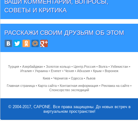
ВАШИ КОММЕНТАРИИ, ВОПРОСЫ,
СОВЕТЫ И КРИТИКА
РАССКАЖИ СВОИМ ДРУЗЬЯМ
ОБ ЭТОМ
Турция
•
Азербайджан
•
Золотое кольцо
•
Центр.Россия
•
Волга
•
Узбекистан
•
Италия
•
Украина
•
Египет
•
Чехия
•
Абхазия
•
Крым
•
Воронеж
Киев
•
Чернигов
•
Одесса
•
Львов
Главная страница
•
Карта сайта
•
Контактная информация
•
Реклама на сайте
•
Спонсорство экспедиций
© 2004-2017, CAPONE. Все права защищены.
До новых встреч в
виртуальном пространстве!