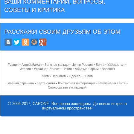
ВАШИ КОММЕНТАРИИ, ВОПРОСЫ,
СОВЕТЫ И КРИТИКА
РАССКАЖИ СВОИМ ДРУЗЬЯМ
ОБ ЭТОМ
Турция
•
Азербайджан
•
Золотое кольцо
•
Центр.Россия
•
Волга
•
Узбекистан
•
Италия
•
Украина
•
Египет
•
Чехия
•
Абхазия
•
Крым
•
Воронеж
Киев
•
Чернигов
•
Одесса
•
Львов
Главная страница
•
Карта сайта
•
Контактная информация
•
Реклама на сайте
•
Спонсорство экспедиций
© 2004-2017, CAPONE. Все права защищены.
До новых встреч в
виртуальном пространстве!