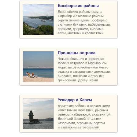
Босфорские районы
Европейские районы округа
Сарыйер и азиатские районы
округа Бейкоз вдоль Босфора с
уютными бухтами, набережными,
парками, дворцами, виллами-
яллы, мостами и крепостями
Принцевы острова
Четыре больших и несколько
мелких островов в Мраморном
море, тихое излюбленное место
отдыха с загородными домиками,
виллами, пляжами и старыми
греческими церквушками
Ускюдар и Харем
Азиатские районы с несколькими
известными мечетями, рыбным
рынком, набережной, знаменитой
Девичьей башней, старыми
казармами, огромным портом
и азиатским автовокзалом