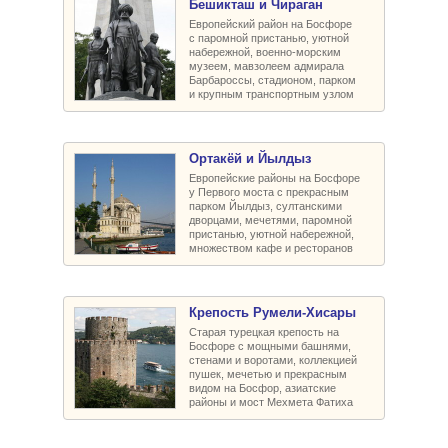
Бешикташ и Чираган
Европейский район на Босфоре
с паромной пристанью, уютной
набережной, военно-морским
музеем, мавзолеем адмирала
Барбароссы, стадионом, парком
и крупным транспортным узлом
Ортакёй и Йылдыз
Европейские районы на Босфоре
у Первого моста с прекрасным
парком Йылдыз, султанскими
дворцами, мечетями, паромной
пристанью, уютной набережной,
множеством кафе и ресторанов
Крепость Румели-Xисары
Старая турецкая крепость на
Босфоре с мощными башнями,
стенами и воротами, коллекцией
пушек, мечетью и прекрасным
видом на Босфор, азиатские
районы и мост Мехмета Фатиха