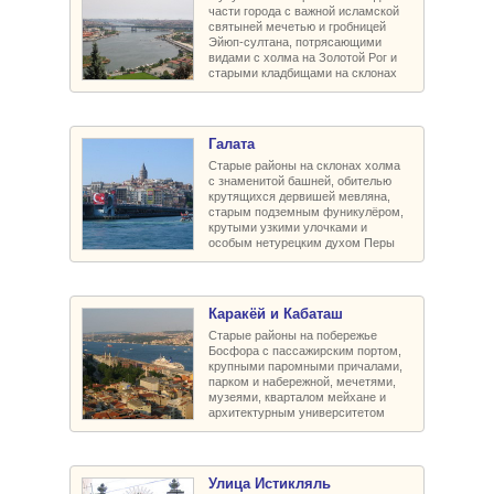
части города с важной исламской
святыней мечетью и гробницей
Эйюп-султана, потрясающими
видами с холма на Золотой Рог и
старыми кладбищами на склонах
Галата
Старые районы на склонах холма
с знаменитой башней, обителью
крутящихся дервишей мевляна,
старым подземным фуникулёром,
крутыми узкими улочками и
особым нетурецким духом Перы
Каракёй и Кабаташ
Старые районы на побережье
Босфора с пассажирским портом,
крупными паромными причалами,
парком и набережной, мечетями,
музеями, кварталом мейхане и
архитектурным университетом
Улица Истикляль