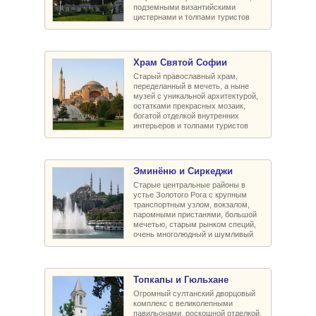
подземными византийскими
цистернами и толпами туристов
Храм Святой Софии
Старый православный храм,
переделанный в мечеть, а ныне
музей с уникальной архитектурой,
остатками прекрасных мозаик,
богатой отделкой внутренних
интерьеров и толпами туристов
Эминёню и Сиркеджи
Старые центральные районы в
устье Золотого Рога с крупным
транспортным узлом, вокзалом,
паромными пристанями, большой
мечетью, старым рынком специй,
очень многолюдный и шумливый
Топкапы и Гюльхане
Огромный султанский дворцовый
комплекс с великолепными
павильонами, роскошной отделкой,