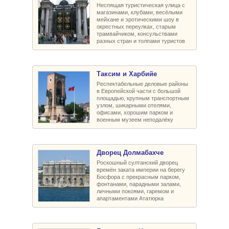
Неспящая туристическая улица с
магазинами, клубами, весёлыми
мейхане и эротическими шоу в
окрестных переулках, старым
трамвайчиком, консульствами
разных стран и толпами туристов
Таксим и Харбийе
Респектабельные деловые районы
в Европейской части с большой
площадью, крупным транспортным
узлом, шикарными отелями,
офисами, хорошим парком и
военным музеем неподалёку
Дворец Долмабахче
Роскошный султанский дворец
времён заката империи на берегу
Босфора с прекрасным парком,
фонтанами, парадными залами,
личными покоями, гаремом и
апартаментами Ататюрка