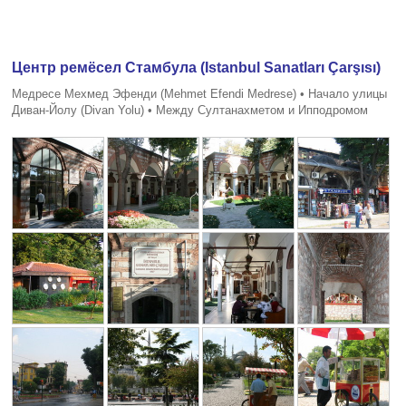
Центр ремёсел Стамбула (Istanbul Sanatları Çarşısı)
Медресе Мехмед Эфенди (Mehmet Efendi Medrese) • Начало улицы
Диван-Йолу (Divan Yolu) • Между Султанахметом и Ипподромом