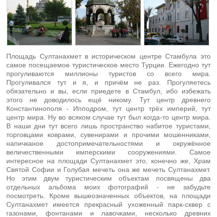
Площадь Султанахмет в историческом центре Стамбула это
самое посещаемое туристическое место Турции. Ежегодно тут
прогуливаются миллионы туристов со всего мира.
Прогуливался тут и я, и причём не раз. Прогуляетесь
обязательно и вы, если приедете в Стамбул, ибо избежать
этого не доводилось ещё никому. Тут центр древнего
Константинополя - Ипподром, тут центр трёх империй, тут
центр мира. Ну во всяком случае тут был когда-то центр мира.
В наши дни тут всего лишь пространство набитое туристами,
торговцами коврами, сувенирами и прочими мошенниками,
напичканое достопримечательностями и окружённое
величественными имперскими сооружениями. Самое
интересное на площади Султанахмет это, конечно же, Храм
Святой Софии и Голубая мечеть она же мечеть Султанахмет.
Но этим двум туристическим объектам посвящены два
отдельных альбома моих фотографий - не забудьте
посмотреть. Кроме вышеозначенных объектов, на площади
Султанахмет имеется прекрасный ухоженный парк-сквер с
газонами, фонтанами и лавочками, несколько древних