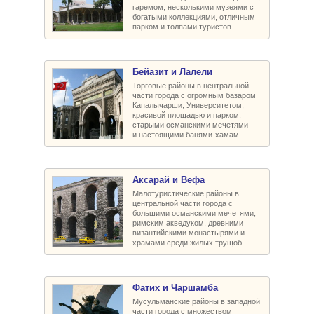
гаремом, несколькими музеями с
богатыми коллекциями, отличным
парком и толпами туристов
Бейазит и Лалели
Торговые районы в центральной
части города с огромным базаром
Капалычарши, Университетом,
красивой площадью и парком,
старыми османскими мечетями
и настоящими банями-хамам
Аксарай и Вефа
Малотуристические районы в
центральной части города с
большими османскими мечетями,
римским акведуком, древними
византийскими монастырями и
храмами среди жилых трущоб
Фатих и Чаршамба
Мусульманские районы в западной
части города с множеством