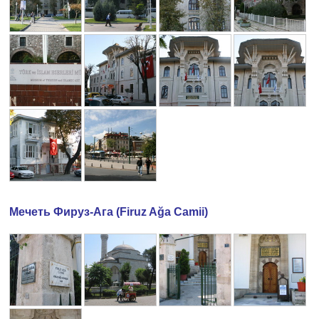
Мечеть Фируз-Ага (Firuz Ağa Camii)