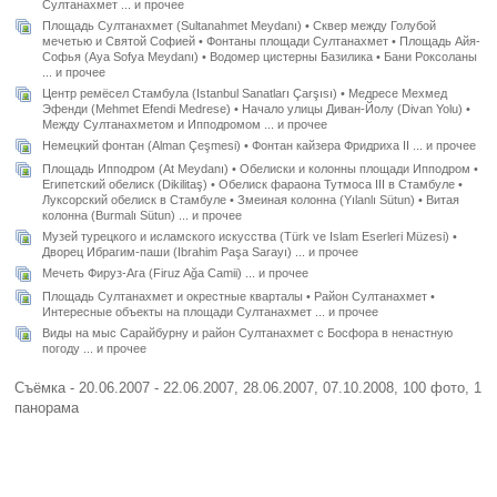
Султанахмет ... и прочее
Площадь Султанахмет (Sultanahmet Meydanı) • Сквер между Голубой
мечетью и Святой Софией • Фонтаны площади Султанахмет • Площадь Айя-
Софья (Aya Sofya Meydanı) • Водомер цистерны Базилика • Бани Роксоланы
... и прочее
Центр ремёсел Стамбула (Istanbul Sanatları Çarşısı) • Медресе Мехмед
Эфенди (Mehmet Efendi Medrese) • Начало улицы Диван-Йолу (Divan Yolu) •
Между Султанахметом и Ипподромом ... и прочее
Немецкий фонтан (Alman Çeşmesi) • Фонтан кайзера Фридриха II ... и прочее
Площадь Ипподром (At Meydanı) • Обелиски и колонны площади Ипподром •
Египетский обелиск (Dikilitaş) • Обелиск фараона Тутмоса III в Стамбуле •
Луксорский обелиск в Стамбуле • Змеиная колонна (Yılanlı Sütun) • Витая
колонна (Burmalı Sütun) ... и прочее
Музей турецкого и исламского искусства (Türk ve Islam Eserleri Müzesi) •
Дворец Ибрагим-паши (Ibrahim Paşa Sarayı) ... и прочее
Мечеть Фируз-Ага (Firuz Ağa Camii) ... и прочее
Площадь Султанахмет и окрестные кварталы • Район Султанахмет •
Интересные объекты на площади Султанахмет ... и прочее
Виды на мыс Сарайбурну и район Султанахмет с Босфора в ненастную
погоду ... и прочее
Съёмка - 20.06.2007 - 22.06.2007, 28.06.2007, 07.10.2008, 100 фото, 1
панорама