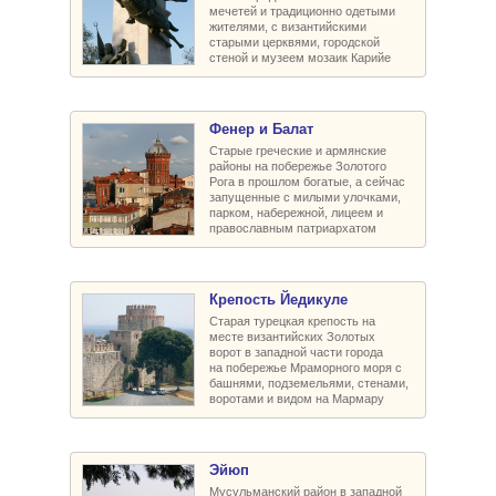
мечетей и традиционно одетыми
жителями, с византийскими
старыми церквями, городской
стеной и музеем мозаик Карийе
Фенер и Балат
Старые греческие и армянские
районы на побережье Золотого
Рога в прошлом богатые, а сейчас
запущенные с милыми улочками,
парком, набережной, лицеем и
православным патриархатом
Крепость Йедикуле
Старая турецкая крепость на
месте византийских Золотых
ворот в западной части города
на побережье Мраморного моря с
башнями, подземельями, стенами,
воротами и видом на Мармару
Эйюп
Мусульманский район в западной