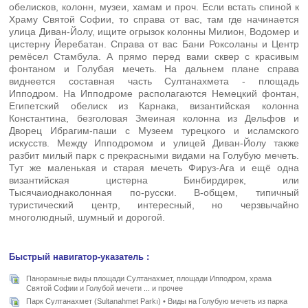
обелисков, колонн, музеи, хамам и проч. Если встать спиной к
Храму Святой Софии, то справа от вас, там где начинается
улица Диван-Йолу, ищите огрызок колонны Милион, Водомер и
цистерну Йеребатан. Справа от вас Бани Роксоланы и Центр
ремёсел Стамбула. А прямо перед вами сквер с красивым
фонтаном и Голубая мечеть. На дальнем плане справа
виднеется составная часть Султанахмета - площадь
Ипподром. На Ипподроме располагаются Немецкий фонтан,
Египетский обелиск из Карнака, византийская колонна
Константина, безголовая Змеиная колонна из Дельфов и
Дворец Ибрагим-паши с Музеем турецкого и исламского
искусств. Между Ипподромом и улицей Диван-Йолу также
разбит милый парк с прекрасными видами на Голубую мечеть.
Тут же маленькая и старая мечеть Фируз-Ага и ещё одна
византийская цистерна Бинбирдирек, или
Тысячаиоднаколонная по-русски. В-общем, типичный
туристический центр, интересный, но черзвычайно
многолюдный, шумный и дорогой.
Быстрый навигатор-указатель :
Панорамные виды площади Султанахмет, площади Ипподром, храма
Святой Софии и Голубой мечети ... и прочее
Парк Султанахмет (Sultanahmet Parkı) • Виды на Голубую мечеть из парка