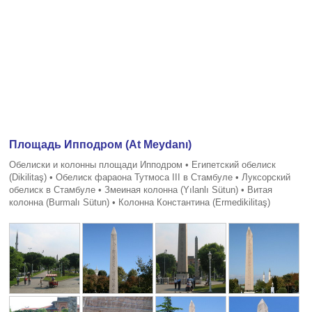
Площадь Ипподром (At Meydanı)
Обелиски и колонны площади Ипподром • Египетский обелиск
(Dikilitaş) • Обелиск фараона Тутмоса III в Стамбуле • Луксорский
обелиск в Стамбуле • Змеиная колонна (Yılanlı Sütun) • Витая
колонна (Burmalı Sütun) • Колонна Константина (Ermedikilitaş)