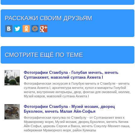
РАССКАЖИ СВОИМ ДРУЗЬЯМ
СМОТРИТЕ ЕЩЁ ПО ТЕМЕ
Фото
графии Стамбула -
Голубая мечеть, мечеть
Султанахмет
, мавзолей султана Ахмета I
Фотографическая экскурсия в Голубую мечеть в Стамбуле - мечеть
султана Ахмета I, архитектура мечети, купол и минареты Голубой
мечети, внутренние интерьеры, двор, фонтан для омовений, кюллие,
Музей ковров, мавзолей султана Ахмета I
Фото
графии Стамбула -
Музей мозаик, дворец
Буколеон, мечеть Малая Айя-Софья
Фотографическая прогулка по Стамбулу - от Султанахмет вниз к
Мраморному морю, Музей мозаик, дворец Буколеон, мечеть Кючюк
Айя-Софья, церковь Сергия и Вакха, мечеть Сокуллу-Мехмет-паша,
набережная Мраморного моря, район Кумкапы