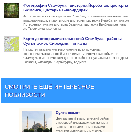
Фото
графии Стамбула -
цистерна Йеребатан, цистерна
Базилика, цистерна Бинбирдирек
Фотографическая экскурсия по Стамбулу - подземные византийские
водохранилища, византийские цистерны, цистерна Йеребатан, она же
Потерянная, она же цистерна Базилика, цистерна Бинбирдирек, она
же Тысячаиоднаколонная
Карта достопримечательностей Стамбула
- районы
Султанахмет
, Сиркеджи, Топкапы
На карте показано местоположение всех основных
достопримечательностей и значимых туристических объектов
Стамбула в историческом центре в районах Султанахмет, Ипподром,
Топкапы, Сиркеджи, Сарайбурну, Кадырга
СМОТРИТЕ ЕЩЁ ИНТЕРЕСНОЕ
ПОБЛИЗОСТИ
Султанахмет
Центральный туристический район
с красивой площадью, фонтанами,
парком, дворцами, памятниками,
старыми имперскими мечетями,