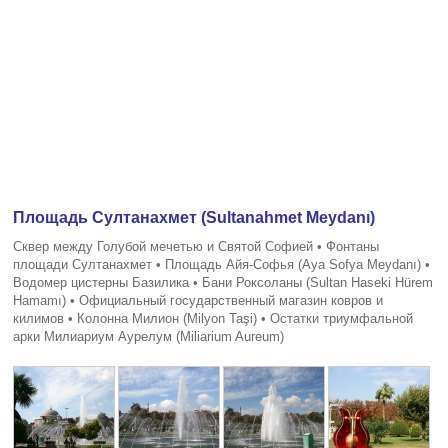
Площадь Султанахмет (Sultanahmet Meydanı)
Сквер между Голубой мечетью и Святой Софией • Фонтаны
площади Султанахмет • Площадь Айя-Софья (Aya Sofya Meydanı) •
Водомер цистерны Базилика • Бани Роксоланы (Sultan Haseki Hürem
Hamamı) • Официальный государственный магазин ковров и
килимов • Колонна Милион (Milyon Taşi) • Остатки триумфальной
арки Милиариум Аурелум (Miliarium Aureum)