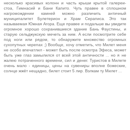
несколько красивых колонн и часть крыши крытой галереи-
стоа, Гимнасий и Бани Капито. Чуть правее в сплошном
нагромождении камней можно различить античный
муниципалитет Булетерион и Храм Сераписа. Это так
называемая Южная Агора. Еще правее и подальше вы увидите
огромное хорошо сохранившиеся здание Бань Фаустины, и
старую сельджукскую мечеть за ним. А если посмотрите себе
под ноги или рядом, то обнаружите множество огромных
сухопутных черепах ;) Вообще, хочу отметить, что Милет меня
не особо впечатлил - может быть после осмотра Эфеса, может
быть уже глаз замылился от всей этой античности ... но я не
жалею потраченного времени, сил и денег. Туристов в Милете
очень мало - единицы, цены на сувениры вполне божеские,
солнце жжёт нещадно, билет стоит 5 лир. Вэлкам ту Милет ...