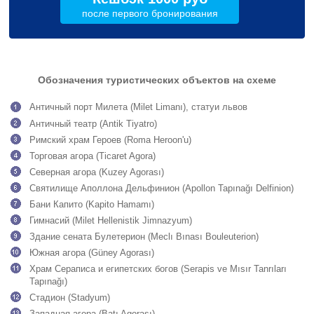
после первого бронирования
Обозначения туристических объектов на схеме
Античный порт Милета (Milet Limanı), статуи львов
Античный театр (Antik Tiyatro)
Римский храм Героев (Roma Heroon'u)
Торговая агора (Ticaret Agora)
Северная агора (Kuzey Agorası)
Святилище Аполлона Дельфинион (Apollon Tapınağı Delfinion)
Бани Капито (Kapito Hamamı)
Гимнасий (Milet Hellenistik Jimnazyum)
Здание сената Булетерион (Meclı Bınası Bouleuterion)
Южная агора (Güney Agorası)
Храм Сераписа и египетских богов (Serapis ve Mısır Tanrıları
Tapınağı)
Стадион (Stadyum)
Западная агора (Batı Agorası)