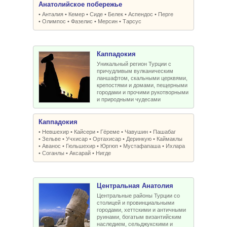
Анатолийское побережье
•
Анталия
•
Кемер
•
Сиде
•
Белек
•
Аспендос
•
Перге
•
Олимпос
•
Фазелис
•
Мерсин
•
Тарсус
Каппадокия
Уникальный регион Турции с
причудливым вулканическим
ланшафтом, скальными церквями,
крепостями и домами, пещерными
городами и прочими рукотворными
и природными чудесами
Каппадокия
•
Невшехир
•
Кайсери
•
Гёреме
•
Чавушин
•
Пашабаг
•
Зельве
•
Учхисар
•
Ортахисар
•
Деринкую
•
Каймаклы
•
Аванос
•
Гюльшехир
•
Юргюп
•
Мустафапаша
•
Ихлара
•
Соганлы
•
Аксарай
•
Нигде
Центральная Анатолия
Центральные районы Турции со
столицей и провинциальными
городами, хеттскими и античными
руинами, богатым византийским
наследием, сельджукскими и