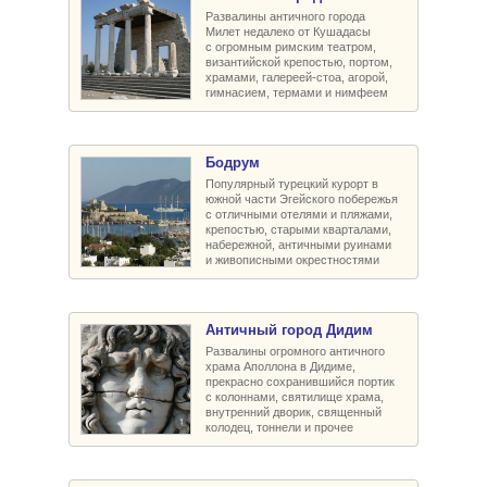
Развалины античного города
Милет недалеко от Кушадасы
с огромным римским театром,
византийской крепостью, портом,
храмами, галереей-стоа, агорой,
гимнасием, термами и нимфеем
Бодрум
Популярный турецкий курорт в
южной части Эгейского побережья
с отличными отелями и пляжами,
крепостью, старыми кварталами,
набережной, античными руинами
и живописными окрестностями
Античный город Дидим
Развалины огромного античного
храма Аполлона в Дидиме,
прекрасно сохранившийся портик
с колоннами, святилище храма,
внутренний дворик, священный
колодец, тоннели и прочее