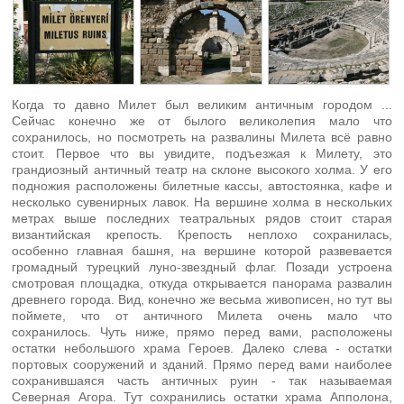
Когда то давно Милет был великим античным городом ...
Сейчас конечно же от былого великолепия мало что
сохранилось, но посмотреть на развалины Милета всё равно
стоит. Первое что вы увидите, подъезжая к Милету, это
грандиозный античный театр на склоне высокого холма. У его
подножия расположены билетные кассы, автостоянка, кафе и
несколько сувенирных лавок. На вершине холма в нескольких
метрах выше последних театральных рядов стоит старая
византийская крепость. Крепость неплохо сохранилась,
особенно главная башня, на вершине которой развевается
громадный турецкий луно-звездный флаг. Позади устроена
смотровая площадка, откуда открывается панорама развалин
древнего города. Вид, конечно же весьма живописен, но тут вы
поймете, что от античного Милета очень мало что
сохранилось. Чуть ниже, прямо перед вами, расположены
остатки небольшого храма Героев. Далеко слева - остатки
портовых сооружений и зданий. Прямо перед вами наиболее
сохранившаяся часть античных руин - так называемая
Северная Агора. Тут сохранились остатки храма Апполона,