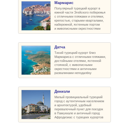
Мармарис
Популярный турецкий курорт в
южной части Эгейского побережья
с отличными пляжами и отелями,
крепостью, старыми кварталами,
набережной, яхтенным портом
и живописными окрестностями
Датча
Тихий турецкий курорт близ
Мармариса с отличными пляжами,
достойными отелями, яхтенной
стоянкой, с живописными
окрестностями и античными
развалинами неподалёку
Денизли
Милый провициальный турецкий
город с аутентичным населением
и архитектурой, удобный
перевалочный пункт для поездок
в Памуккале и античный город
Афродизиас с турецких курортов