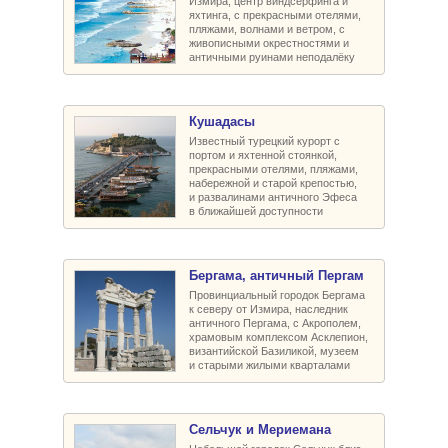
Измира, центр виндсерфинга и
яхтинга, с прекрасными отелями,
пляжами, волнами и ветром, с
живописными окрестностями и
античными руинами неподалёку
Кушадасы
Известный турецкий курорт с
портом и яхтенной стоянкой,
прекрасными отелями, пляжами,
набережной и старой крепостью,
и развалинами античного Эфеса
в ближайшей доступности
Бергама, античный Пергам
Провинциальный городок Бергама
к северу от Измира, наследник
античного Пергама, с Акрополем,
храмовым комплексом Асклепион,
византийской Базиликой, музеем
и старыми жилыми кварталами
Сельчук и Мериемана