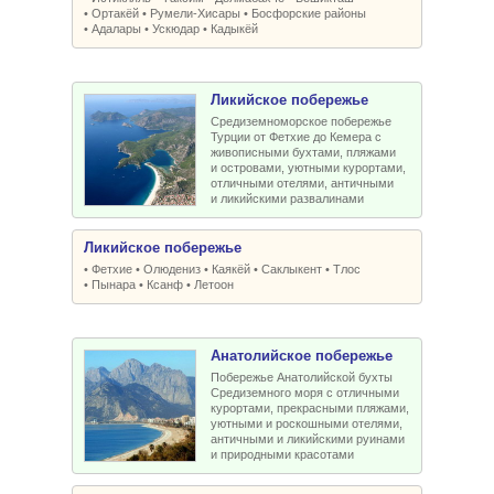
•
Ортакёй
•
Румели-Xисары
•
Босфорские районы
•
Адалары
•
Ускюдар
•
Кадыкёй
Ликийское побережье
Средиземноморское побережье
Турции от Фетхие до Кемера с
живописными бухтами, пляжами
и островами, уютными курортами,
отличными отелями, античными
и ликийскими развалинами
Ликийское побережье
•
Фетхие
•
Олюдениз
•
Каякёй
•
Саклыкент
•
Тлос
•
Пынара
•
Ксанф
•
Летоон
Анатолийское побережье
Побережье Анатолийской бухты
Средиземного моря с отличными
курортами, прекрасными пляжами,
уютными и роскошными отелями,
античными и ликийскими руинами
и природными красотами