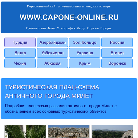
Персональный сайт о путешествиях и поездках по миру
Путешествия. Фото. Этнография. Люди. Страны. Города.
Турция
Азербайджан
Зол.Кольцо
Россия
Волга
Узбекистан
Украина
Египет
Чехия
Абхазия
Крым
Воронеж
ТУРИСТИЧЕСКАЯ
ПЛАН-СХЕМА
АНТИЧНОГО ГОРОДА МИЛЕТ
Подробная план-схема развалин античного города Милет с
обозначением всех основных туристических объектов