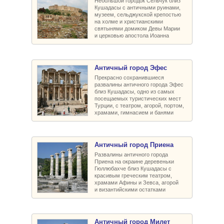
Небольшой городок Сельчук близ
Кушадасы с античными руинами,
музеем, сельджукской крепостью
на холме и христианскими
святынями домиком Девы Марии
и церковью апостола Иоанна
Античный город Эфес
Прекрасно сохранившиеся
развалины античного города Эфес
близ Кушадасы, одно из самых
посещаемых туристических мест
Турции, с театром, агорой, портом,
храмами, гимнасием и банями
Античный город Приена
Развалины античного города
Приена на окраине деревеньки
Гюллюбахче близ Кушадасы с
красивым греческим театром,
храмами Афины и Зевса, агорой
и византийскими остатками
Античный город Милет