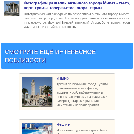
Фото
графии развалин
античного города Милет
- театр,
порт, храмы, галерея-стоа, агора, термы
Фотографическая экскурсия по развалинам античного города Милет -
римский театр, порт, храм Аполлона Дельфинион, священная дорога
и галерея-стоа, фонтан Нимфей, гимнасий, Агора, Булетерион, термы
Фаустины, византийская крепость
СМОТРИТЕ ЕЩЁ ИНТЕРЕСНОЕ
ПОБЛИЗОСТИ
Измир
Третий по величине город Турции
с уникальной атмосферой,
архитектурой, набережными и
портом, античными развалинами
Смирны, старыми рынками,
мечетями и кервансараями
Чешме
Известный турецкий курорт близ