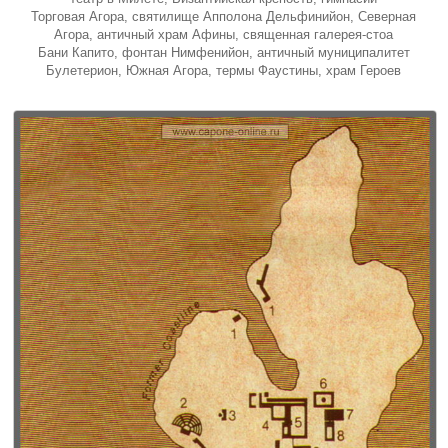
Торговая Агора, святилище Апполона Дельфинийон, Северная
Агора, античный храм Афины, священная галерея-стоа
Бани Капито, фонтан Нимфенийон, античный муниципалитет
Булетерион, Южная Агора, термы Фаустины, храм Героев