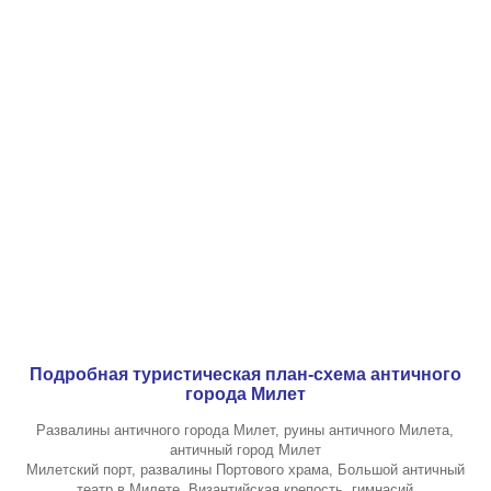
Подробная туристическая план-схема античного
города Милет
Развалины античного города Милет, руины античного Милета,
античный город Милет
Милетский порт, развалины Портового храма, Большой античный
театр в Милете, Византийская крепость, гимнасий