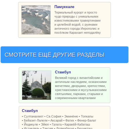
Памуккале
Термальный курорт и просто
чудо природы с уникальными
известняковыми травертинами
и целебной водой, с руинами
античного города Иерополис и
посёлком Карахаит неподалёку
СМОТРИТЕ ЕЩЁ ДРУГИЕ РАЗДЕЛЫ
Стамбул
Великий город с византийским и
античным наследием, османскими
мечетями, дворцами, крепостями,
христианскими и мусульманскими
святынями, парками, старыми и
современными кварталами
Стамбул
•
Султанахмет
•
Св.София
•
Эминёню
•
Топкапы
•
Бейазит-Лалели
•
Аксарай
•
Фатих
•
Фенер-Балат
•
Йедикуле
•
Эйюп
•
Галата
•
Каракёй-Кабаташ
•
Истикляль
•
Таксим
•
Долмабахче
•
Бешикташ