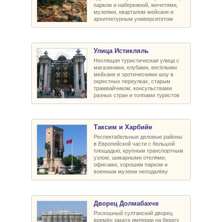
парком и набережной, мечетями,
музеями, кварталом мейхане и
архитектурным университетом
Улица Истикляль
Неспящая туристическая улица с
магазинами, клубами, весёлыми
мейхане и эротическими шоу в
окрестных переулках, старым
трамвайчиком, консульствами
разных стран и толпами туристов
Таксим и Харбийе
Респектабельные деловые районы
в Европейской части с большой
площадью, крупным транспортным
узлом, шикарными отелями,
офисами, хорошим парком и
военным музеем неподалёку
Дворец Долмабахче
Роскошный султанский дворец
времён заката империи на берегу