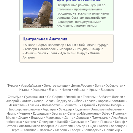
Центральные районы Турции со
столицей и провинциальными
городами, хеттскими и античными
руинами, богатым византийским
наследием, сельджукскими и
османскими памятниками
Центральная Анатолия
•
Анкара
•
Афьонкарахисар
•
Конья
•
Бейшехир
•
Бурдур
•
Агласун-Сагалассос
•
Ыспарта
•
Эгридир
•
Сакарья
•
Изник
•
Синоп
•
Токат
•
Адыяман-Немрут
•
Хатай-
Антакья
Турция
•
Азербайджан
•
Золотое кольцо
•
Центр.Россия
•
Волга
•
Узбекистан
•
Италия
•
Украина
•
Египет
•
Чехия
•
Абхазия
•
Крым
•
Воронеж
Стамбул
•
Султанахмет
•
Св.София
•
Эминёню
•
Топкапы
•
Бейазит-Лалели
•
Аксарай
•
Фатих
•
Фенер-Балат
•
Йедикуле
•
Эйюп
•
Галата
•
Каракёй-Кабаташ
•
Истикляль
•
Таксим
•
Долмабахче
•
Бешикташ
•
Ортакёй
•
Румели-Хисары
•
Босфорские районы
•
Адалары
•
Ускюдар
•
Кадыкёй
•
Эгейское побережье
•
Измир
•
Чешме
•
Кушадасы
•
Бергама
•
Сельчук-Мериемана
•
Эфес
•
Приена
•
Милет
•
Дидим
•
Бодрум
•
Мармарис
•
Датча
•
Денизли
•
Памуккале
•
Ликийское
побережье
•
Фетхие
•
Олюдениз
•
Каякёй
•
Саклыкент
•
Тлос
•
Пынара
•
Ксанф
•
Летоон
•
Анатолийское побережье
•
Анталия
•
Кемер
•
Сиде
•
Белек
•
Аспендос
•
Перге
•
Олимпос
•
Фазелис
•
Мерсин
•
Тарсус
•
Каппадокия
•
Невшехир
•