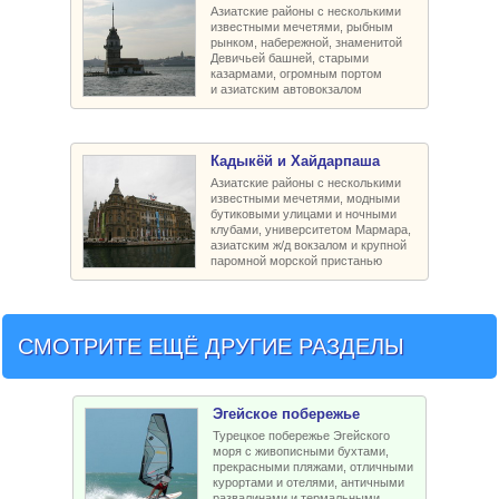
Азиатские районы с несколькими
известными мечетями, рыбным
рынком, набережной, знаменитой
Девичьей башней, старыми
казармами, огромным портом
и азиатским автовокзалом
Кадыкёй и Хайдарпаша
Азиатские районы с несколькими
известными мечетями, модными
бутиковыми улицами и ночными
клубами, университетом Мармара,
азиатским ж/д вокзалом и крупной
паромной морской пристанью
СМОТРИТЕ ЕЩЁ ДРУГИЕ РАЗДЕЛЫ
Эгейское побережье
Турецкое побережье Эгейского
моря с живописными бухтами,
прекрасными пляжами, отличными
курортами и отелями, античными
развалинами и термальными