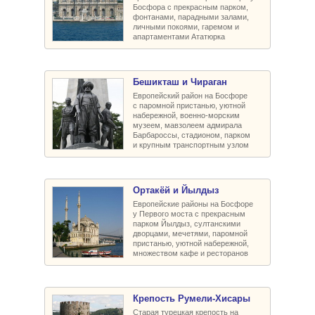
Босфора с прекрасным парком,
фонтанами, парадными залами,
личными покоями, гаремом и
апартаментами Ататюрка
Бешикташ и Чираган
Европейский район на Босфоре
с паромной пристанью, уютной
набережной, военно-морским
музеем, мавзолеем адмирала
Барбароссы, стадионом, парком
и крупным транспортным узлом
Ортакёй и Йылдыз
Европейские районы на Босфоре
у Первого моста с прекрасным
парком Йылдыз, султанскими
дворцами, мечетями, паромной
пристанью, уютной набережной,
множеством кафе и ресторанов
Крепость Румели-Xисары
Старая турецкая крепость на