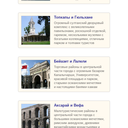
Топкапы и Гюльхане
Огромный султанский дворцовый
комплекс с великолепными
павильонами, роскошной отделкой,
гаремом, несколькими музеями с
богатыми коллекциями, отличным
парком и толпами туристов
Бейазит и Лалели
Торговые районы в центральной
части города с огромным базаром
Капалычарши, Университетом,
красивой площадью и парком,
старыми османскими мечетями
и настоящими банями-хамам
Аксарай и Вефа
Малотуристические районы в
центральной части города с
большими османскими мечетями,
римским акведуком, древними
византийскими монастырями и