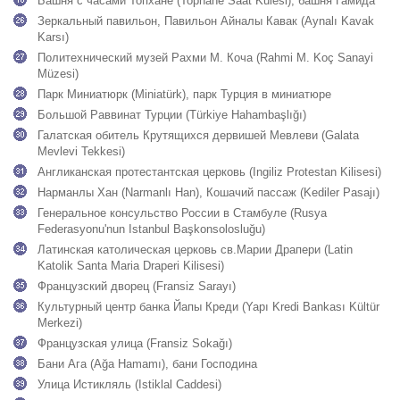
Башня с часами Топхане (Tophane Saat Kulesi), башня Гамида
Зеркальный павильон, Павильон Айналы Кавак (Aynalı Kavak
Karsı)
Политехнический музей Рахми М. Коча (Rahmi M. Koç Sanayi
Müzesi)
Парк Миниатюрк (Miniatürk), парк Турция в миниатюре
Большой Раввинат Турции (Türkiye Hahambaşlığı)
Галатская обитель Крутящихся дервишей Мевлеви (Galata
Mevlevi Tekkesi)
Англиканская протестантская церковь (Ingiliz Protestan Kilisesi)
Нарманлы Хан (Narmanlı Han), Кошачий пассаж (Kediler Pasajı)
Генеральное консульство России в Стамбуле (Rusya
Federasyonu'nun Istanbul Başkonsolosluğu)
Латинская католическая церковь св.Марии Драпери (Latin
Katolik Santa Maria Draperi Kilisesi)
Французский дворец (Fransiz Sarayı)
Культурный центр банка Йапы Креди (Yapı Kredi Bankası Kültür
Merkezi)
Французская улица (Fransiz Sokağı)
Бани Ага (Ağa Hamamı), бани Господина
Улица Истикляль (Istiklal Caddesi)