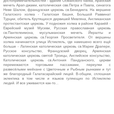
достопримечательностей - здание Османского банка, Арабская
мечеть Арап-джами, католическая свв.Петра и Павла, синагога
Неве Шалом, французская церковь св.Бенедикта. На вершине
Галатского холма - Галатская башня, Большой Раввинат
Турции, обитель Крутящихся дервишей Мевляна, Англиканская
протестантская церковь. У подножия холма в районе Каракёй -
Еврейский музей Мусеви, Русская православная церковь
св.Пантелеимона, мусульманская мечеть Йералты и
Армянская церковь св.Георгия Просветителя. От вершины
холма начинается улица Истикляль, где намешено всего ещё
больше - Латинская католическая церковь св.Марии Драпери,
Русское консульство, Французский дворец, Армянская
католическая церковь святой Троицы, Английское консульство,
Католическая церковь св.Антония Пандуанского, церкви
перемежаются торговыми пассажами, переулки с
развесёлыми мейхане с Цветочным и Рыбным рынками и тут
же благородный Галатасарайский лицей. В-общем, сплошная
эклектика в том числе и языков гуляющих по Истиклялю
людей. И все уживаются как-то...