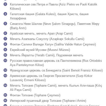
Католическая свв.Петра и Павла (Aziz Pietro ve Paoli Katolik
Kilisesi)
Галатская башня (Galata Kulesi), башня Христа, башня
Хезарфена
Синагога Неве Шалом (Neve Şalom Sinagogu), Памятник Миру
(Bariş Anıtı)
Арабская мечеть, мечеть Арап (Arap Camii)
Мечеть Азапкапы Сокуллу (Azapkapı Sokullu Camii)
Фонтан Салихи Валиде Хатун (Saliha Valide Hatun Çeşmesi)
Еврейский музей Мусеви (Musevi Müzesi)
Мечеть Йералты (Yeraltı Camii), Подземная мечеть
Русская православная церковь св.Пантелеимона (Rus Ortodoks
Aya Panteleymon Kilise)
Французская церковь св.Бенедикта (Saint Benoit Fransiz Kilisesi)
Армянская церковь св.Георгия Просветителя (Surp Kirkor
Lusavoriç Ermeni Kilisesi)
Мечеть Топхане (Tophane Camii), мечеть Кылыч Али-паша (Kılıç
Ali Paşa Camii)
Фонтан Топхане (Tophane Çeşmesi)
Имперский пушечный двор Топхане (Tophane-i Amire)