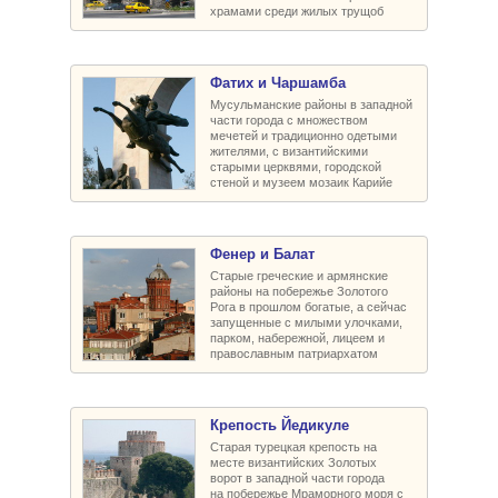
храмами среди жилых трущоб
Фатих и Чаршамба
Мусульманские районы в западной
части города с множеством
мечетей и традиционно одетыми
жителями, с византийскими
старыми церквями, городской
стеной и музеем мозаик Карийе
Фенер и Балат
Старые греческие и армянские
районы на побережье Золотого
Рога в прошлом богатые, а сейчас
запущенные с милыми улочками,
парком, набережной, лицеем и
православным патриархатом
Крепость Йедикуле
Старая турецкая крепость на
месте византийских Золотых
ворот в западной части города
на побережье Мраморного моря с