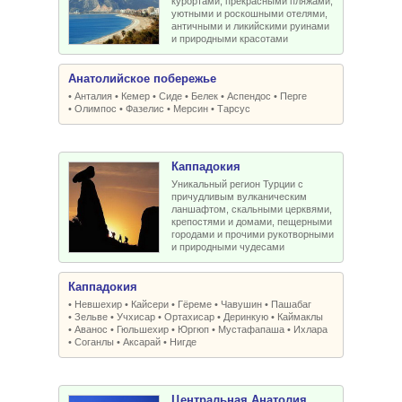
курортами, прекрасными пляжами,
уютными и роскошными отелями,
античными и ликийскими руинами
и природными красотами
Анатолийское побережье
•
Анталия
•
Кемер
•
Сиде
•
Белек
•
Аспендос
•
Перге
•
Олимпос
•
Фазелис
•
Мерсин
•
Тарсус
Каппадокия
Уникальный регион Турции с
причудливым вулканическим
ланшафтом, скальными церквями,
крепостями и домами, пещерными
городами и прочими рукотворными
и природными чудесами
Каппадокия
•
Невшехир
•
Кайсери
•
Гёреме
•
Чавушин
•
Пашабаг
•
Зельве
•
Учхисар
•
Ортахисар
•
Деринкую
•
Каймаклы
•
Аванос
•
Гюльшехир
•
Юргюп
•
Мустафапаша
•
Ихлара
•
Соганлы
•
Аксарай
•
Нигде
Центральная Анатолия