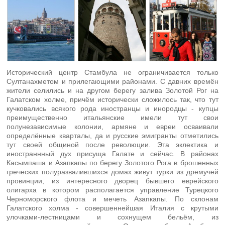
Исторический центр Стамбула не ограничивается только
Султанахметом и прилегающими районами. С давних времён
жители селились и на другом берегу залива Золотой Рог на
Галатском холме, причём исторически сложилось так, что тут
кучковались всякого рода иностранцы и инородцы - купцы
преимущественно итальянские имели тут свои
полунезависимые колонии, армяне и евреи осваивали
определённые кварталы, да и русские эмигранты отметились
тут своей общиной после революции. Эта эклектика и
иностраннный дух присуща Галате и сейчас. В районах
Касымпаша и Азапкапы по берегу Золотого Рога в брошенных
греческих полуразвалившихся домах живут турки из дремучей
провинции, из интересного дворец бывшего еврейского
олигарха в котором располагается управление Турецкого
Черноморского флота и мечеть Азапкапы. По склонам
Галатского холма - совершеннейшая Италия с крутыми
улочками-лестницами и сохнущем бельём, из