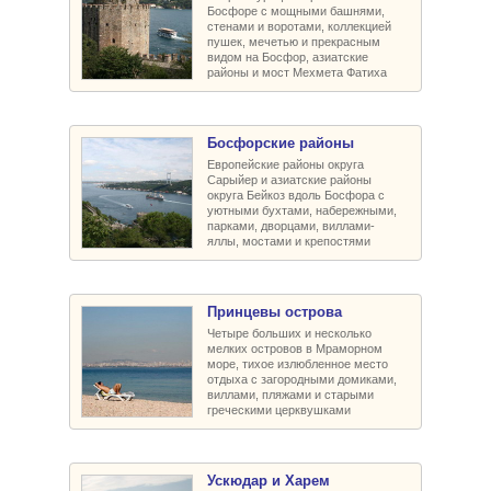
Босфоре с мощными башнями,
стенами и воротами, коллекцией
пушек, мечетью и прекрасным
видом на Босфор, азиатские
районы и мост Мехмета Фатиха
Босфорские районы
Европейские районы округа
Сарыйер и азиатские районы
округа Бейкоз вдоль Босфора с
уютными бухтами, набережными,
парками, дворцами, виллами-
яллы, мостами и крепостями
Принцевы острова
Четыре больших и несколько
мелких островов в Мраморном
море, тихое излюбленное место
отдыха с загородными домиками,
виллами, пляжами и старыми
греческими церквушками
Ускюдар и Харем