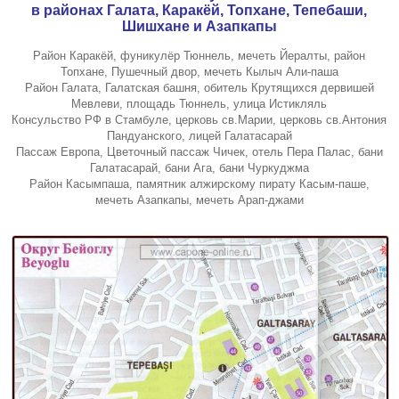
в районах Галата, Каракёй, Топхане, Тепебаши,
Шишхане и Азапкапы
Район Каракёй, фуникулёр Тюннель, мечеть Йералты, район
Топхане, Пушечный двор, мечеть Кылыч Али-паша
Район Галата, Галатская башня, обитель Крутящихся дервишей
Мевлеви, площадь Тюннель, улица Истикляль
Консульство РФ в Стамбуле, церковь св.Марии, церковь св.Антония
Пандуанского, лицей Галатасарай
Пассаж Европа, Цветочный пассаж Чичек, отель Пера Палас, бани
Галатасарай, бани Ага, бани Чуркуджма
Район Касымпаша, памятник алжирскому пирату Касым-паше,
мечеть Азапкапы, мечеть Арап-джами