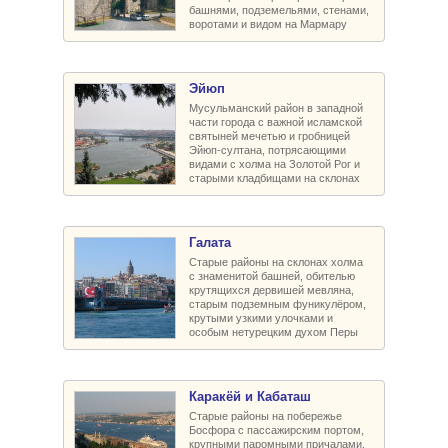
башнями, подземельями, стенами,
воротами и видом на Мармару
Эйюп
Мусульманский район в западной
части города с важной исламской
святыней мечетью и гробницей
Эйюп-султана, потрясающими
видами с холма на Золотой Рог и
старыми кладбищами на склонах
Галата
Старые районы на склонах холма
с знаменитой башней, обителью
крутящихся дервишей мевляна,
старым подземным фуникулёром,
крутыми узкими улочками и
особым нетурецким духом Перы
Каракёй и Кабаташ
Старые районы на побережье
Босфора с пассажирским портом,
крупными паромными причалами,