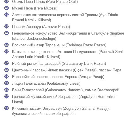
Отель Пера Палас (Pera Palace Oteli)
Музей Пера (Pera Müzesi)
Армянская католическая церковь святой Троицы (Aya Triada
Ermeni Katolik Kilisesi)
Пассаж Азнавур (Aznavur Pasajı)
Генеральное консульство Великобритании в Стамбуле (Ingiltere
Istanbul Başkonsolosluğu)
Воскресный базар Тарлабаши (Tarlabaşı Pazar Pazarı)
Католическая церковь св.Антония Пандуанского (Padovali Sent
Antuan Latin Katolik Kilisesi)
Рыбный рынок Галатасарай (Galatasaray Balık Pazarı)
Цветочный пассаж, Чичек пасажи (Çiçek Pasajı), пассаж Пера
Европейский пассаж, пассаж Европа (Avrupa Pasajı)
Лицей Галатасарай (Galatasaray Lisesi)
Бани Галатасарай (Galatasaray Hamamı), хамам Галатасарай
Греческий мужской лицей Зографьён (Zografyon Rum Erker
Lisesi)
Книжный пассаж Зографьён (Zografyon Sahaflar Pasajı),
букинистический пассаж Зографьён