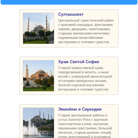
Султанахмет
Центральный туристический район
с красивой площадью, фонтанами,
парком, дворцами, памятниками,
старыми имперскими мечетями,
подземными византийскими
цистернами и толпами туристов
Храм Святой Софии
Старый православный храм,
переделанный в мечеть, а ныне
музей с уникальной архитектурой,
остатками прекрасных мозаик,
богатой отделкой внутренних
интерьеров и толпами туристов
Эминёню и Сиркеджи
Старые центральные районы в
устье Золотого Рога с крупным
транспортным узлом, вокзалом,
паромными пристанями, большой
мечетью, старым рынком специй,
очень многолюдный и шумливый