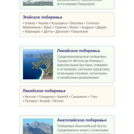
источниками Памуккале
Эгейское побережье
•
Измир
•
Чешме
•
Кушадасы
•
Бергама
•
Сельчук-
Мериемана
•
Эфес
•
Приена
•
Милет
•
Бодрум
•
Дидим
•
Мармарис
•
Датча
•
Денизли
•
Памуккале
Ликийское побережье
Средиземноморское побережье
Турции от Фетхие до Кемера с
живописными бухтами, пляжами
и островами, уютными курортами,
отличными отелями, античными
и ликийскими развалинами
Ликийское побережье
•
Фетхие
•
Олюдениз
•
Каякёй
•
Саклыкент
•
Тлос
•
Пынара
•
Ксанф
•
Летоон
Анатолийское побережье
Побережье Анатолийской бухты
Средиземного моря с отличными