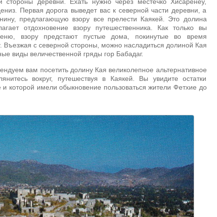
ой стороны деревни. Ехать нужно через местечко Хисаренеу,
низ. Первая дорога выведет вас к северной части деревни, а
внину, предлагающую взору все прелести Каякей. Это долина
агает отдохновение взору путешественника. Как только вы
еню, взору предстают пустые дома, покинутые во время
. Въезжая с северной стороны, можно насладиться долиной Кая
ные виды величественной гряды гор Бабадаг.
ендуем вам посетить долину Кая великолепное альтернативное
янитесь вокруг, путешествуя в Каякей. Вы увидите остатки
е и которой имели обыкновение пользоваться жители Фетхие до