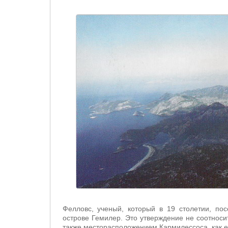
Фелловс, ученый, который в 19 столетии, пос
острове Гемилер. Это утверждение не соотнос
также месторасположением Кармилессоса, как е