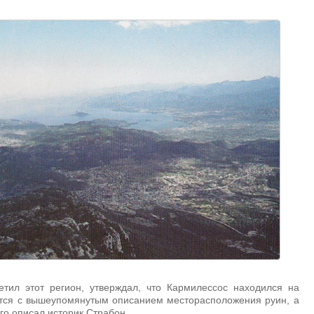
етил этот регион, утверждал, что Кармилессос находился на
ится с вышеупомянутым описанием месторасположения руин, а
го описал историк Страбон.