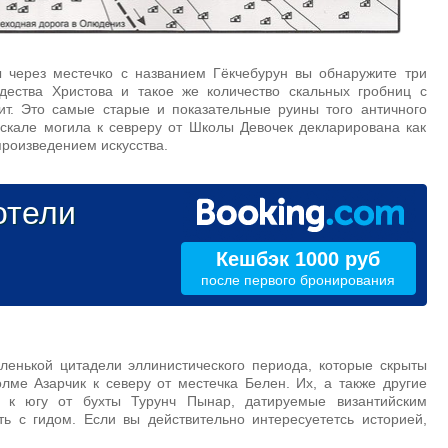
 через местечко с названием Гёкчебурун вы обнаружите три
дества Христова и такое же количество скальных гробниц с
ит. Это самые старые и показательные руины того античного
 скале могила к севреру от Школы Девочек декларирована как
произведением искусства.
тели
Кешбэк 1000 руб
после первого бронирования
ленькой цитадели эллинистического периода, которые скрыты
лме Азарчик к северу от местечка Белен. Их, а также другие
 к югу от бухты Турунч Пынар, датируемые византийским
ь с гидом. Если вы действительно интересуететсь историей,