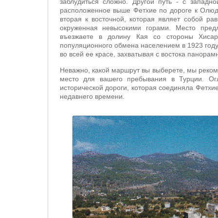
заблудиться сложно. Другой путь - с западн
расположенное выше Фетхие по дороге к Олюде
вторая к восточной, которая являет собой ра
окруженная невысокими горами. Место предл
въезжаете в долину Кая со стороны Хисар
популяционного обмена населением в 1923 году
во всей ее красе, захватывая с востока панорам
Неважно, какой маршрут вы выберете, мы реком
место для вашего пребывания в Турции. Огл
исторической дороги, которая соединяла Фетхи
недавнего времени.