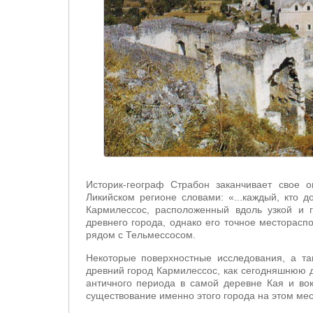
Историк-географ Страбон заканчивает свое 
Ликийском регионе словами: «...каждый, кто до
Кармилессос, расположенный вдоль узкой и г
древнего города, однако его точное местораспо
рядом с Тельмессосом.
Некоторые поверхностные исследования, а т
древний город Кармилессос, как сегодняшнюю д
античного периода в самой деревне Кая и вок
существование именно этого города на этом мес