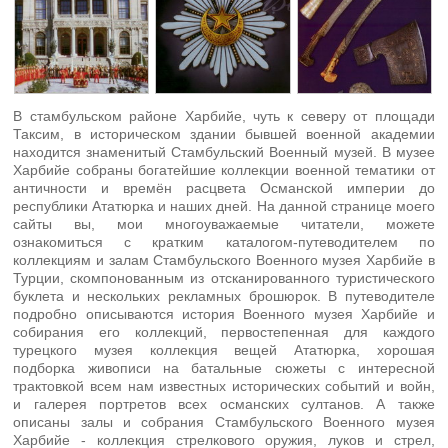
В стамбульском районе Харбийе, чуть к северу от площади
Таксим, в историческом здании бывшей военной академии
находится знаменитый Стамбульский Военный музей. В музее
Харбийе собраны богатейшие коллекции военной тематики от
античности и времён расцвета Османской империи до
республики Ататюрка и наших дней. На данной странице моего
сайты вы, мои многоуважаемые читатели, можете
ознакомиться с кратким каталогом-путеводителем по
коллекциям и залам Стамбульского Военного музея Харбийе в
Турции, скомпонованным из отсканированного туристического
буклета и нескольких рекламных брошюрок. В путеводителе
подробно описываются история Военного музея Харбийе и
собирания его коллекций, первостепенная для каждого
турецкого музея коллекция вещей Ататюрка, хорошая
подборка живописи на батальные сюжеты с интересной
трактовкой всем нам известных исторических событий и войн,
и галерея портретов всех османских султанов. А также
описаны залы и собрания Стамбульского Военного музея
Харбийе - коллекция стрелкового оружия, луков и стрел,