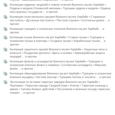
Коллекция орденов, медалей и знаков отличия Военного музея Харбийе •
Ордена и медали Османской империи • Турецкие ордена и медали • Ордена
иностранных государств ... и прочее
Коллекция огнестрельного оружия Военного музея Харбийе • Старинные
пистолеты • Дуэльные пистолеты • Пистоли и ружья • Охотничьи ружья ... и
прочее
Коллекция турецких и османских ятаганов Военного музея Харбийе ... и
прочее
Коллекция пушек Военного музея Харбийе • Старые пушки • Турецкие и
османские пушки и мортиры • Осадные пушки • Корабельные пушки ... и
прочее
Коллекция защитного оружия Военного музея Харбийе • Защитные латы и
кольчуги • Рыцарские доспехи • Щиты и шлемы • Кавалерийская защита
лошадей ... и прочее
Коллекция флагов и штандартов Военного музея Харбийе • Турецкие и
османские военные флаги и знамёна • Султанские штандарты • Морские
флаги ... и прочее
Коллекция обмундирования Военного музея Харбийе • Турецкие и османские
военные мундиры • Костюм янычар • Турецкие погоны и эполеты ... и прочее
Экспозиция по истории тюркских народов Военного музея Харбийе •
Пратюрки • Тюркские народы Средней Азии • Атилла • Тюркская конница и
армия • Тактика боевых действий • Расселение и военные походы тюркских
племён ... и прочее