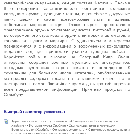
кавалерийское снаряжение, секции султана Фатиха и Селима
II о покорении Константинополя, богатейшая коллекция
холодного оружия, турецкие ятаганы, европейские двуручные
мечи, шашки и сабли, всевозможные латы и шлемы,
небольшая морская секция. Также широко представлено
огнестрельное оружие от старых мушкетов, пистолей и ружей,
до современного стрелкового оружия, винтовок и автоматов, и
конечно же пушки и мортиры. С удивлением и интересом
познакомился я с информацией о вооружённых конфликтах
недавних лет, где принимали участие турецкие войска -
Корейская война и высадка на Северный Кипр. Очень
интересны собрания военных музыкальных инструментов,
походных султанских шатров, флагов и штандартов. К
сожалению для большого числа читателей, опубликованные
материалы содержат тексты на английском языке, но я
постараюсь в самое ближайшее время дать краткий перевод
всей представленной информации. Приятных прогулок по
Стамбулу...
Быстрый навигатор-указатель :
Туристический каталог-путеводитель «Стамбульский Военный музей
Харбийе» • История музея Харбийе • Экспозиции, залы и коллекции
Военного музея Харбийе • Основные экспонаты • Стрелковое оружие, луки и
стрелы • Кавалерийское снаряжение ... и прочее