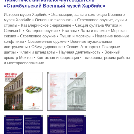
«Стамбульский Военный музей Харбийе»
История музея Харбийе • Экспозиции, залы и коллекции Военного
музея Харбийе • Основные экспонаты • Стрелковое оружие, луки и
стрелы • Кавалерийское снаряжение • Секция султана Фатиха и
Селима II • Холодное оружие • Ятаганы • Латы и шлемы • Морская
секция • Стрелковое оружие • Пушки и мортиры • Недавние военные
конфликты • Современное оружие • Военные музыкальные
инструменты • Обмундирование • Секция Ататюрка • Походные
шатры • Флаги и штандарты • Научная деятельность • Военный
оркестр Мехтеп • Контакная информация • Телефоны, режим работы
и месторасположение