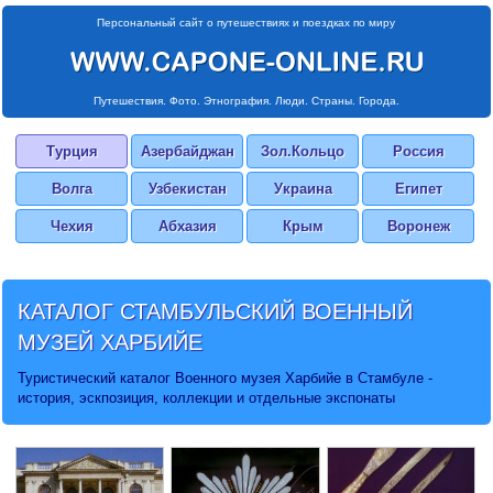
Персональный сайт о путешествиях и поездках по миру
Путешествия. Фото. Этнография. Люди. Страны. Города.
Турция
Азербайджан
Зол.Кольцо
Россия
Волга
Узбекистан
Украина
Египет
Чехия
Абхазия
Крым
Воронеж
КАТАЛОГ СТАМБУЛЬСКИЙ ВОЕННЫЙ
МУЗЕЙ ХАРБИЙЕ
Туристический каталог Военного музея Харбийе в Стамбуле -
история, эскпозиция, коллекции и отдельные экспонаты