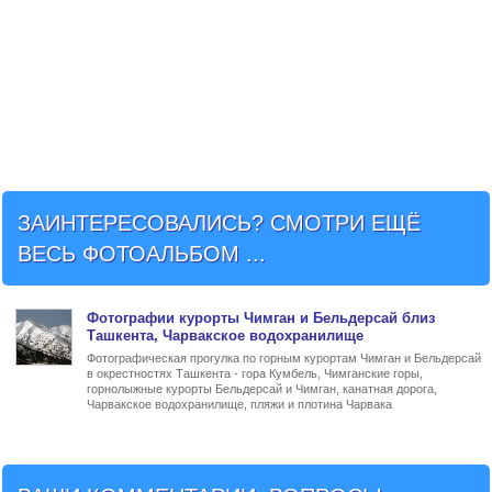
ЗАИНТЕРЕСОВАЛИСЬ? СМОТРИ ЕЩЁ
ВЕСЬ ФОТОАЛЬБОМ ...
Фото
графии
курорты Чимган и Бельдерсай близ
Ташкента
, Чарвакское водохранилище
Фотографическая прогулка по горным курортам Чимган и Бельдерсай
в окрестностях Ташкента - гора Кумбель, Чимганские горы,
горнолыжные курорты Бельдерсай и Чимган, канатная дорога,
Чарвакское водохранилище, пляжи и плотина Чарвака