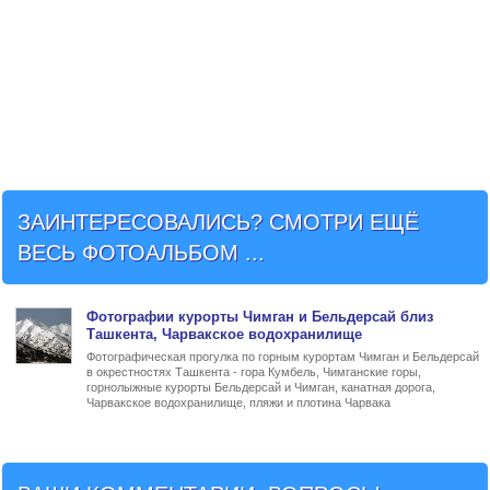
ЗАИНТЕРЕСОВАЛИСЬ? СМОТРИ ЕЩЁ
ВЕСЬ ФОТОАЛЬБОМ ...
Фото
графии
курорты Чимган и Бельдерсай близ
Ташкента
, Чарвакское водохранилище
Фотографическая прогулка по горным курортам Чимган и Бельдерсай
в окрестностях Ташкента - гора Кумбель, Чимганские горы,
горнолыжные курорты Бельдерсай и Чимган, канатная дорога,
Чарвакское водохранилище, пляжи и плотина Чарвака