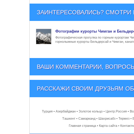
ЗАИНТЕРЕСОВАЛИСЬ? СМОТРИ Е
Фото
графии
курорты Чимган и Бельдер
Фотографическая прогулка по горным курортам Чим
горнолыжные курорты Бельдерсай и Чимган, канат
ВАШИ КОММЕНТАРИИ, ВОПРОСЫ
РАССКАЖИ СВОИМ ДРУЗЬЯМ
ОБ
Турция
•
Азербайджан
•
Золотое кольцо
•
Центр.Россия
•
Во
Ташкент
•
Самарканд
•
Шахрисабз
•
Термез
•
Главная страница
•
Карта сайта
•
Контакт