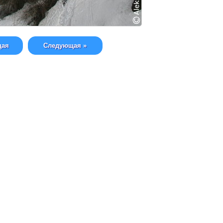
щая
Следующая »