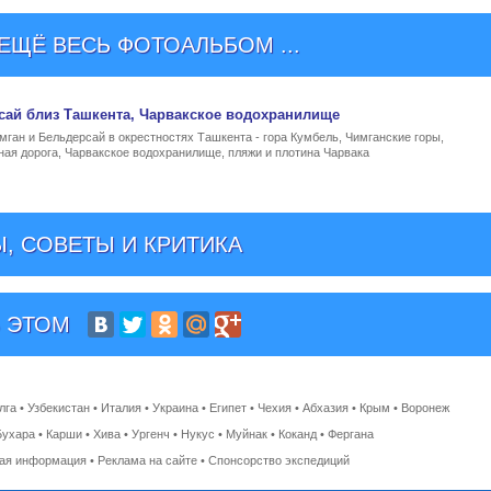
ЩЁ ВЕСЬ ФОТОАЛЬБОМ ...
сай близ Ташкента
, Чарвакское водохранилище
ган и Бельдерсай в окрестностях Ташкента - гора Кумбель, Чимганские горы,
ная дорога, Чарвакское водохранилище, пляжи и плотина Чарвака
, СОВЕТЫ И КРИТИКА
 ЭТОМ
лга
•
Узбекистан
•
Италия
•
Украина
•
Египет
•
Чехия
•
Абхазия
•
Крым
•
Воронеж
Бухара
•
Карши
•
Хива
•
Ургенч
•
Нукус
•
Муйнак
•
Коканд
•
Фергана
ная информация
•
Реклама на сайте
•
Спонсорство экспедиций