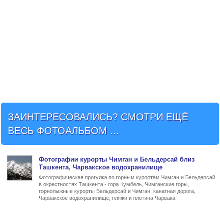
ЗАИНТЕРЕСОВАЛИСЬ? СМОТРИ ЕЩЁ
ВЕСЬ ФОТОАЛЬБОМ ...
Фото
графии
курорты Чимган и Бельдерсай близ
Ташкента
, Чарвакское водохранилище
Фотографическая прогулка по горным курортам Чимган и Бельдерсай
в окрестностях Ташкента - гора Кумбель, Чимганские горы,
горнолыжные курорты Бельдерсай и Чимган, канатная дорога,
Чарвакское водохранилище, пляжи и плотина Чарвака