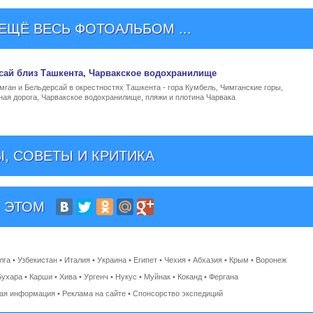
ЩЁ ВЕСЬ ФОТОАЛЬБОМ ...
сай близ Ташкента
, Чарвакское водохранилище
ган и Бельдерсай в окрестностях Ташкента - гора Кумбель, Чимганские горы,
ная дорога, Чарвакское водохранилище, пляжи и плотина Чарвака
, СОВЕТЫ И КРИТИКА
 ЭТОМ
лга
•
Узбекистан
•
Италия
•
Украина
•
Египет
•
Чехия
•
Абхазия
•
Крым
•
Воронеж
Бухара
•
Карши
•
Хива
•
Ургенч
•
Нукус
•
Муйнак
•
Коканд
•
Фергана
ная информация
•
Реклама на сайте
•
Спонсорство экспедиций