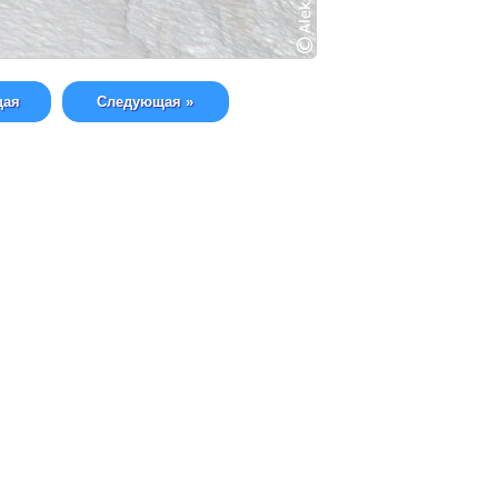
щая
Следующая »