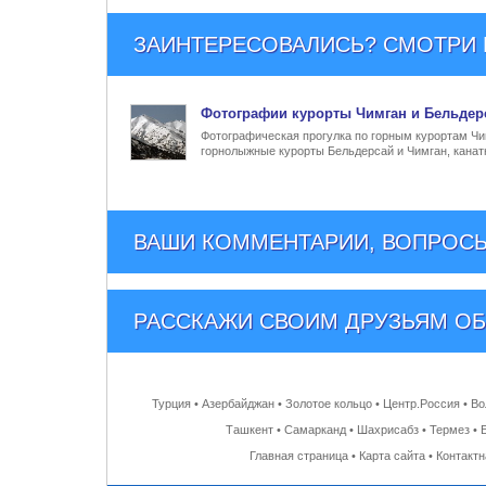
ЗАИНТЕРЕСОВАЛИСЬ? СМОТРИ Е
Фото
графии
курорты Чимган и Бельдер
Фотографическая прогулка по горным курортам Чим
горнолыжные курорты Бельдерсай и Чимган, канат
ВАШИ КОММЕНТАРИИ, ВОПРОСЫ
РАССКАЖИ СВОИМ ДРУЗЬЯМ
ОБ
Турция
•
Азербайджан
•
Золотое кольцо
•
Центр.Россия
•
Во
Ташкент
•
Самарканд
•
Шахрисабз
•
Термез
•
Главная страница
•
Карта сайта
•
Контакт