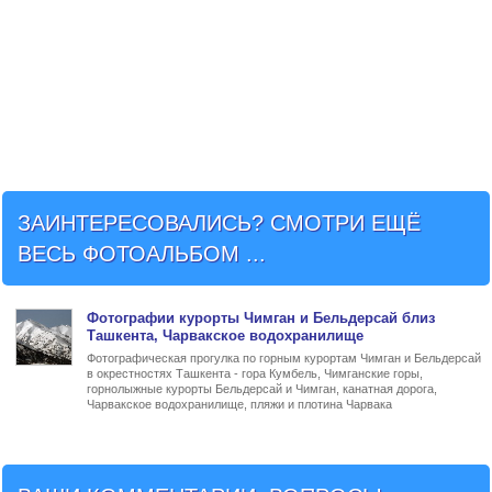
ЗАИНТЕРЕСОВАЛИСЬ? СМОТРИ ЕЩЁ
ВЕСЬ ФОТОАЛЬБОМ ...
Фото
графии
курорты Чимган и Бельдерсай близ
Ташкента
, Чарвакское водохранилище
Фотографическая прогулка по горным курортам Чимган и Бельдерсай
в окрестностях Ташкента - гора Кумбель, Чимганские горы,
горнолыжные курорты Бельдерсай и Чимган, канатная дорога,
Чарвакское водохранилище, пляжи и плотина Чарвака