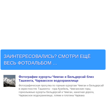
ЗАИНТЕРЕСОВАЛИСЬ? СМОТРИ ЕЩЁ
ВЕСЬ ФОТОАЛЬБОМ ...
Фото
графии
курорты Чимган и Бельдерсай близ
Ташкента
, Чарвакское водохранилище
Фотографическая прогулка по горным курортам Чимган и Бельдерсай
в окрестностях Ташкента - гора Кумбель, Чимганские горы,
горнолыжные курорты Бельдерсай и Чимган, канатная дорога,
Чарвакское водохранилище, пляжи и плотина Чарвака