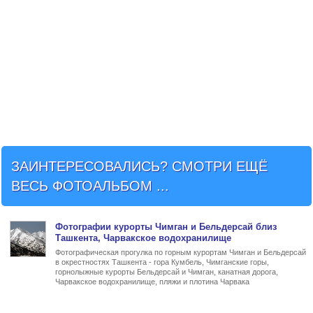
ЗАИНТЕРЕСОВАЛИСЬ? СМОТРИ ЕЩЁ
ВЕСЬ ФОТОАЛЬБОМ ...
Фото
графии
курорты Чимган и Бельдерсай близ
Ташкента
, Чарвакское водохранилище
Фотографическая прогулка по горным курортам Чимган и Бельдерсай
в окрестностях Ташкента - гора Кумбель, Чимганские горы,
горнолыжные курорты Бельдерсай и Чимган, канатная дорога,
Чарвакское водохранилище, пляжи и плотина Чарвака