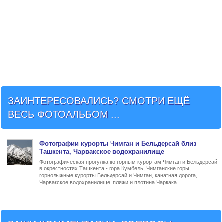
ЗАИНТЕРЕСОВАЛИСЬ? СМОТРИ ЕЩЁ
ВЕСЬ ФОТОАЛЬБОМ ...
Фото
графии
курорты Чимган и Бельдерсай близ
Ташкента
, Чарвакское водохранилище
Фотографическая прогулка по горным курортам Чимган и Бельдерсай
в окрестностях Ташкента - гора Кумбель, Чимганские горы,
горнолыжные курорты Бельдерсай и Чимган, канатная дорога,
Чарвакское водохранилище, пляжи и плотина Чарвака