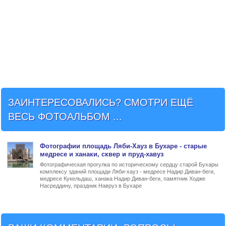
ЗАИНТЕРЕСОВАЛИСЬ? СМОТРИ ЕЩЁ
ВЕСЬ ФОТОАЛЬБОМ ...
Фото
графии
площадь Ляби-Хауз в Бухаре
- старые
медресе и ханаки, сквер и пруд-хавуз
Фотографическая прогулка по историческому сердцу старой Бухары
комплексу зданий площади Ляби-хауз - медресе Надир Диван-беги,
медресе Кукельдаш, ханака Надир Диван-беги, памятник Ходже
Насреддину, праздник Навруз в Бухаре