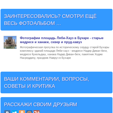
ЗАИНТЕРЕСОВАЛИСЬ? СМОТРИ ЕЩЁ
ВЕСЬ ФОТОАЛЬБОМ ...
Фото
графии
площадь Ляби-Хауз в Бухаре
- старые
медресе и ханаки, сквер и пруд-хавуз
Фотографическая прогулка по историческому сердцу старой Бухары
комплексу зданий площади Ляби-хауз - медресе Надир Диван-беги,
медресе Кукельдаш, ханака Надир Диван-беги, памятник Ходже
Насреддину, праздник Навруз в Бухаре
ВАШИ КОММЕНТАРИИ, ВОПРОСЫ,
СОВЕТЫ И КРИТИКА
РАССКАЖИ СВОИМ ДРУЗЬЯМ