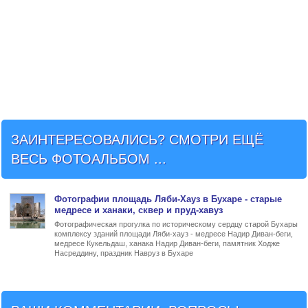
ЗАИНТЕРЕСОВАЛИСЬ? СМОТРИ ЕЩЁ
ВЕСЬ ФОТОАЛЬБОМ ...
Фото
графии
площадь Ляби-Хауз в Бухаре
- старые
медресе и ханаки, сквер и пруд-хавуз
Фотографическая прогулка по историческому сердцу старой Бухары
комплексу зданий площади Ляби-хауз - медресе Надир Диван-беги,
медресе Кукельдаш, ханака Надир Диван-беги, памятник Ходже
Насреддину, праздник Навруз в Бухаре