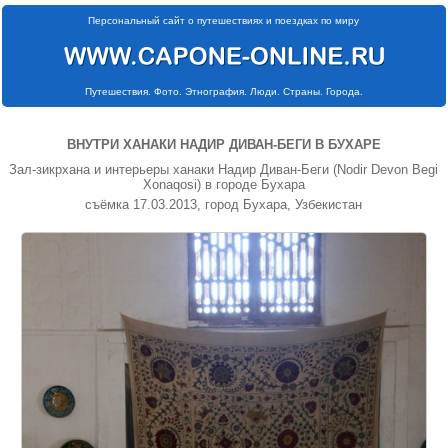
Персональный сайт о путешествиях и поездках по миру
Путешествия. Фото. Этнография. Люди. Страны. Города.
ВНУТРИ ХАНАКИ НАДИР ДИВАН-БЕГИ В БУХАРЕ
Зал-зикрхана и интерьеры ханаки Надир Диван-Беги (Nodir Devon Begi
Xonaqosi) в городе Бухара
съёмка 17.03.2013, город Бухара, Узбекистан