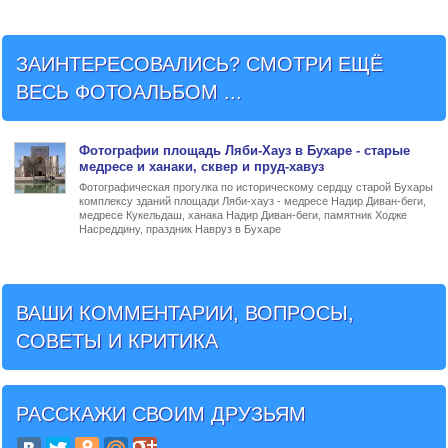
ЗАИНТЕРЕСОВАЛИСЬ? СМОТРИ ЕЩЁ
ВЕСЬ ФОТОАЛЬБОМ ...
Фото
графии
площадь Ляби-Хауз в Бухаре
- старые
медресе и ханаки, сквер и пруд-хавуз
Фотографическая прогулка по историческому сердцу старой Бухары
комплексу зданий площади Ляби-хауз - медресе Надир Диван-беги,
медресе Кукельдаш, ханака Надир Диван-беги, памятник Ходже
Насреддину, праздник Навруз в Бухаре
ВАШИ КОММЕНТАРИИ, ВОПРОСЫ,
СОВЕТЫ И КРИТИКА
РАССКАЖИ СВОИМ ДРУЗЬЯМ