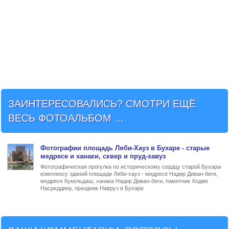
ЗАИНТЕРЕСОВАЛИСЬ? СМОТРИ ЕЩЁ
ВЕСЬ ФОТОАЛЬБОМ ...
Фото
графии
площадь Ляби-Хауз в Бухаре
- старые
медресе и ханаки, сквер и пруд-хавуз
Фотографическая прогулка по историческому сердцу старой Бухары
комплексу зданий площади Ляби-хауз - медресе Надир Диван-беги,
медресе Кукельдаш, ханака Надир Диван-беги, памятник Ходже
Насреддину, праздник Навруз в Бухаре