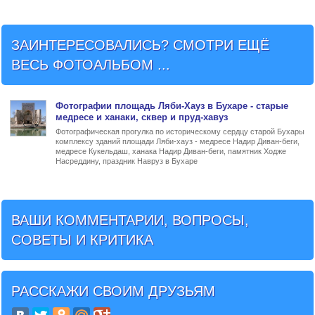
ЗАИНТЕРЕСОВАЛИСЬ? СМОТРИ ЕЩЁ
ВЕСЬ ФОТОАЛЬБОМ ...
Фото
графии
площадь Ляби-Хауз в Бухаре
- старые
медресе и ханаки, сквер и пруд-хавуз
Фотографическая прогулка по историческому сердцу старой Бухары
комплексу зданий площади Ляби-хауз - медресе Надир Диван-беги,
медресе Кукельдаш, ханака Надир Диван-беги, памятник Ходже
Насреддину, праздник Навруз в Бухаре
ВАШИ КОММЕНТАРИИ, ВОПРОСЫ,
СОВЕТЫ И КРИТИКА
РАССКАЖИ СВОИМ ДРУЗЬЯМ