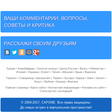
ВАШИ КОММЕНТАРИИ, ВОПРОСЫ,
СОВЕТЫ И КРИТИКА
РАССКАЖИ СВОИМ ДРУЗЬЯМ
Турция
•
Азербайджан
•
Золотое кольцо
•
Центр.Россия
•
Волга
•
Узбекистан
•
Италия
•
Украина
•
Египет
•
Чехия
•
Абхазия
•
Крым
•
Воронеж
Ташкент
•
Самарканд
•
Шахрисабз
•
Термез
•
Бухара
•
Карши
•
Хива
•
Ургенч
•
Нукус
•
Муйнак
•
Коканд
•
Фергана
Главная страница
•
Карта сайта
•
Контактная информация
•
Реклама на сайте
•
Спонсорство экспедиций
© 2004-2017, CAPONE. Все права защищены.
До новых встреч в виртуальном пространстве!