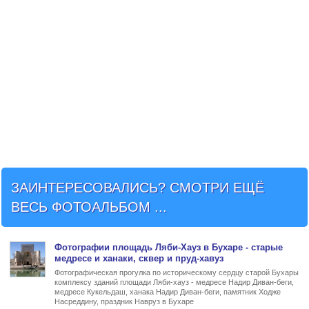
ЗАИНТЕРЕСОВАЛИСЬ? СМОТРИ ЕЩЁ
ВЕСЬ ФОТОАЛЬБОМ ...
Фото
графии
площадь Ляби-Хауз в Бухаре
- старые
медресе и ханаки, сквер и пруд-хавуз
Фотографическая прогулка по историческому сердцу старой Бухары
комплексу зданий площади Ляби-хауз - медресе Надир Диван-беги,
медресе Кукельдаш, ханака Надир Диван-беги, памятник Ходже
Насреддину, праздник Навруз в Бухаре