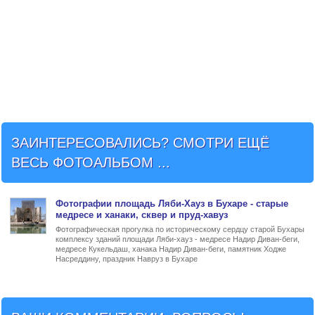
ЗАИНТЕРЕСОВАЛИСЬ? СМОТРИ ЕЩЁ
ВЕСЬ ФОТОАЛЬБОМ ...
Фото
графии
площадь Ляби-Хауз в Бухаре
- старые
медресе и ханаки, сквер и пруд-хавуз
Фотографическая прогулка по историческому сердцу старой Бухары
комплексу зданий площади Ляби-хауз - медресе Надир Диван-беги,
медресе Кукельдаш, ханака Надир Диван-беги, памятник Ходже
Насреддину, праздник Навруз в Бухаре